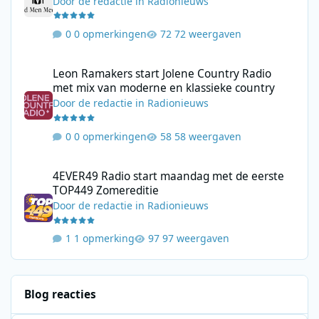
Door
de redactie
in
Radionieuws
0 opmerkingen
72 weergaven
Leon Ramakers start Jolene Country Radio met mix van moderne 
Leon Ramakers start Jolene Country Radio
met mix van moderne en klassieke country
Door
de redactie
in
Radionieuws
0 opmerkingen
58 weergaven
4EVER49 Radio start maandag met de eerste TOP449 Zomerediti
4EVER49 Radio start maandag met de eerste
TOP449 Zomereditie
Door
de redactie
in
Radionieuws
1 opmerking
97 weergaven
Blog reacties