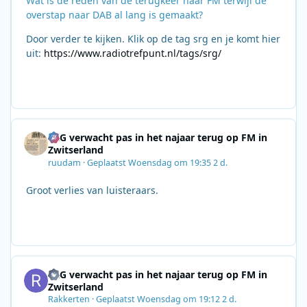
Wat is de reden van de terugkeer naar FM terwijl de
overstap naar DAB al lang is gemaakt?
Door verder te kijken. Klik op de tag srg en je komt hier
uit:
https://www.radiotrefpunt.nl/tags/srg/
SRG verwacht pas in het najaar terug op FM in
Zwitserland
ruudam
·
Geplaatst
Woensdag om 19:35
2 d.
Groot verlies van luisteraars.
SRG verwacht pas in het najaar terug op FM in
Zwitserland
Rakkerten
·
Geplaatst
Woensdag om 19:12
2 d.