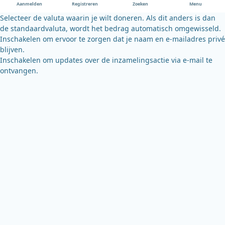
o
e
y
Aanmelden
Registreren
Zoeken
Menu
k
Selecteer de valuta waarin je wilt doneren. Als dit anders is dan
de standaardvaluta, wordt het bedrag automatisch omgewisseld.
Inschakelen om ervoor te zorgen dat je naam en e-mailadres privé
blijven.
Inschakelen om updates over de inzamelingsactie via e-mail te
ontvangen.