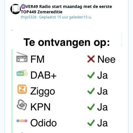
4EVER49 Radio start maandag met de eerste
TOP449 Zomereditie
thijs5326
·
Geplaatst
15 uur geleden
15 u.
.