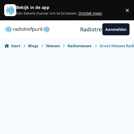
Spring naar bijdragen
Bekijk in de app
×
Sl
Een betere manier om te browsen.
Ontdek meer
.
Radiotrefpunt
Aanmelden
Start
Blogs
Nieuws
Radionieuws
Groot Nieuws Radio