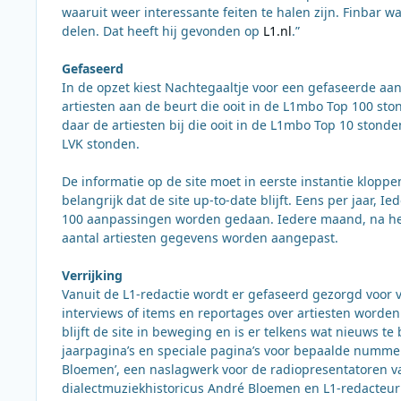
waaruit weer interessante feiten te halen zijn. Finbar w
delen. Dat heeft hij gevonden op
L1.nl
.”
Gefaseerd
In de opzet kiest Nachtegaaltje voor een gefaseerde aan
artiesten aan de beurt die ooit in de L1mbo Top 100 ston
daar de artiesten bij die ooit in de L1mbo Top 10 stonden
LVK stonden.
De informatie op de site moet in eerste instantie kloppe
belangrijk dat de site up-to-date blijft. Eens per jaar,
100 aanpassingen worden gedaan. Iedere maand, na het
aantal artiesten gegevens worden aangepast.
Verrijking
Vanuit de L1-redactie wordt er gefaseerd gezorgd voor 
interviews of items en reportages over artiesten worden
blijft de site in beweging en is er telkens wat nieuws te
jaarpagina’s en speciale pagina’s voor bepaalde nummers
Bloemen’, een naslagwerk voor de radiopresentatoren v
dialectmuziekhistoricus André Bloemen en L1-redacteu