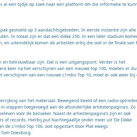
as al een tijdje op zoek naar een platform om die informatie te kun
pak gestoeld op 3 aandachtsgebieden. In eerste instantie zijn alle
den. In totaal zijn er dat een dikke 250. In een later stadium kome
, en uiteindelijk komen de artiesten erbij die ooit in de finale van 
n en betrouwbaar zijn. Dat is een uitgangspunt. Verder is het
 Iedere keer na het verschijnen van een nieuwe top 100, moeten er du
 verschijnen van een nieuwe L1mbo Top 10, moet er ook weer bij
verrijking van het materiaal. Bewegend beeld of een radio-optrede
 in stappen toegevoegd aan de afzonderlijke artiestenpagina’s. Zo
 beleven voor de bezoeker. Naast de artiestenpagina’s zijn er ook
 of records. Hierbij put Nachtegaaltje onder meer uit ‘De Dikke
an de L1mbo Top 100, ooit opgestart door Plat-ewegs
r Tom Doesborg.