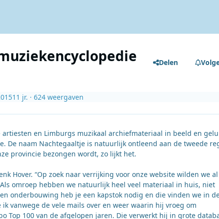
 muziekencyclopedie
Delen
Volg
2015
11 jr.
· 624 weergaven
 artiesten en Limburgs muzikaal archiefmateriaal in beeld en gelu
e. De naam Nachtegaaltje is natuurlijk ontleend aan de tweede re
ze provincie bezongen wordt, zo lijkt het.
Henk Hover. “Op zoek naar verrijking voor onze website wilden we al
ls omroep hebben we natuurlijk heel veel materiaal in huis, niet
gen onderbouwing heb je een kapstok nodig en die vinden we in d
e ik vanwege de vele mails over en weer waarin hij vroeg om
o Top 100 van de afgelopen jaren. Die verwerkt hij in grote datab