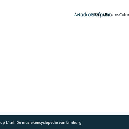
Radiotrefpunt
Activiteit
Blogs
Forums
Colu
 op L1.nl: Dé muziekencyclopedie van Limburg