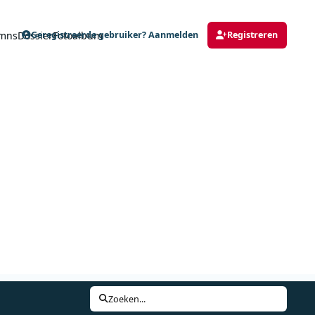
mns
Dossier
Fotoalbum
Geregistreerde gebruiker? Aanmelden
Registreren
Zoeken...