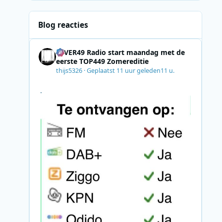
Blog reacties
4EVER49 Radio start maandag met de
eerste TOP449 Zomereditie
thijs5326
·
Geplaatst
11 uur geleden
11 u.
.