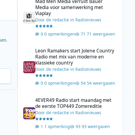
Mad Men Media verruilt Bauer
Media voor samenwerking met
Viaplay
Door
de redactie
in
Radionieuws
0 opmerkingen
71 weergaven
sen.
Leon Ramakers start Jolene Country Radio met mix van mo
Leon Ramakers start Jolene Country
Radio met mix van moderne en
klassieke country
Door
de redactie
in
Radionieuws
0 opmerkingen
54 weergaven
4EVER49 Radio start maandag met de eerste TOP449 Zome
4EVER49 Radio start maandag met
de eerste TOP449 Zomereditie
Door
de redactie
in
Radionieuws
1 opmerking
93 weergaven