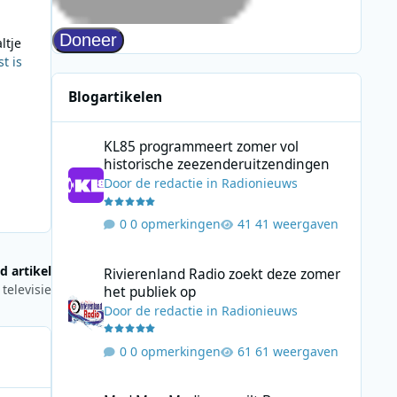
ltje
t is
Blogartikelen
KL85 programmeert zomer vol historische zeezenderuitz
KL85 programmeert zomer vol
historische zeezenderuitzendingen
Door
de redactie
in
Radionieuws
0 opmerkingen
41 weergaven
Rivierenland Radio zoekt deze zomer het publiek op
d artikel
Rivierenland Radio zoekt deze zomer
televisie
het publiek op
Door
de redactie
in
Radionieuws
0 opmerkingen
61 weergaven
Mad Men Media verruilt Bauer Media voor samenwerking 