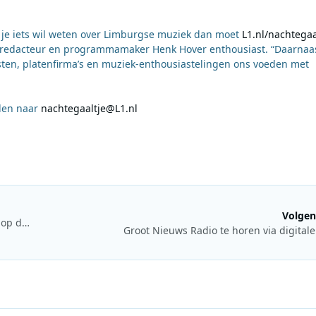
 je iets wil weten over Limburgse muziek dan moet
L1.nl/nachtegaa
ziekredacteur en programmamaker Henk Hover enthousiast. “Daarnaas
iesten, platenfirma’s en muziek-enthousiastelingen ons voeden met
ilen naar
nachtegaaltje@L1.nl
Volgen
De 7e etappe van Koomen en Winnen: Doodsangst en glorie op de Alpe d’Huez
Groot Nieuws Radio te horen via digitale 