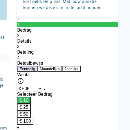
kost geld. Help ons! Met jouw donatie
kunnen we deze site in de lucht houden.
ers
id
gel
e
ases