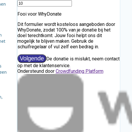
nen
n
het
s
 een
n,