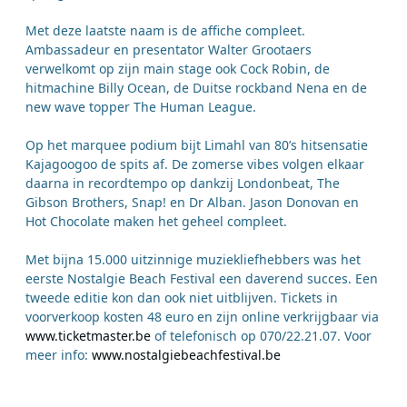
Met deze laatste naam is de affiche compleet.
Ambassadeur en presentator Walter Grootaers
verwelkomt op zijn main stage ook Cock Robin, de
hitmachine Billy Ocean, de Duitse rockband Nena en de
new wave topper The Human League.
Op het marquee podium bijt Limahl van 80’s hitsensatie
Kajagoogoo de spits af. De zomerse vibes volgen elkaar
daarna in recordtempo op dankzij Londonbeat, The
Gibson Brothers, Snap! en Dr Alban. Jason Donovan en
Hot Chocolate maken het geheel compleet.
Met bijna 15.000 uitzinnige muziekliefhebbers was het
eerste Nostalgie Beach Festival een daverend succes. Een
tweede editie kon dan ook niet uitblijven. Tickets in
voorverkoop kosten 48 euro en zijn online verkrijgbaar via
www.ticketmaster.be
of telefonisch op 070/22.21.07. Voor
meer info:
www.nostalgiebeachfestival.be