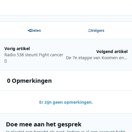
Delen
Volgers
Vorig artikel
Volgend artikel
Radio 538 steunt Fight cancer
De 7e etappe van Koomen en Winnen: Doodsangst en glorie op de Alpe d’Huez
0 Opmerkingen
Er zijn geen opmerkingen.
Doe mee aan het gesprek
Je plaatst een bericht als gast. Indien je al een account hebt,