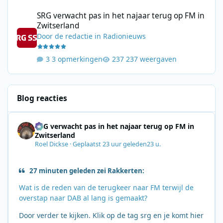
SRG verwacht pas in het najaar terug op FM in Zwitserland
SRG verwacht pas in het najaar terug op FM in
Zwitserland
Door
de redactie
in
Radionieuws
3 opmerkingen
237 weergaven
Blog reacties
SRG verwacht pas in het najaar terug op FM in
Zwitserland
Roel Dickse
·
Geplaatst
23 uur geleden
23 u.
27 minuten geleden zei Rakkerten:
Wat is de reden van de terugkeer naar FM terwijl de
overstap naar DAB al lang is gemaakt?
Door verder te kijken. Klik op de tag srg en je komt hier