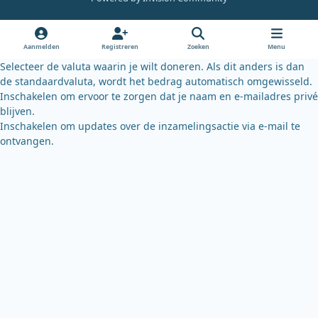
b
u
s
o
b
k
o
e
y
Aanmelden
Registreren
Zoeken
Menu
k
Selecteer de valuta waarin je wilt doneren. Als dit anders is dan
de standaardvaluta, wordt het bedrag automatisch omgewisseld.
Inschakelen om ervoor te zorgen dat je naam en e-mailadres privé
blijven.
Inschakelen om updates over de inzamelingsactie via e-mail te
ontvangen.