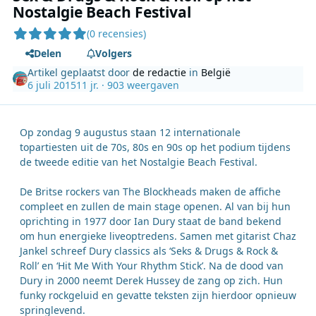
Nostalgie Beach Festival
(0 recensies)
Delen
Volgers
Artikel geplaatst door
de redactie
in
België
6 juli 2015
11 jr.
· 903 weergaven
Op zondag 9 augustus staan 12 internationale
topartiesten uit de 70s, 80s en 90s op het podium tijdens
de tweede editie van het Nostalgie Beach Festival.
De Britse rockers van The Blockheads maken de affiche
compleet en zullen de main stage openen. Al van bij hun
oprichting in 1977 door Ian Dury staat de band bekend
om hun energieke liveoptredens. Samen met gitarist Chaz
Jankel schreef Dury classics als ‘Seks & Drugs & Rock &
Roll’ en ‘Hit Me With Your Rhythm Stick’. Na de dood van
Dury in 2000 neemt Derek Hussey de zang op zich. Hun
funky rockgeluid en gevatte teksten zijn hierdoor opnieuw
springlevend.