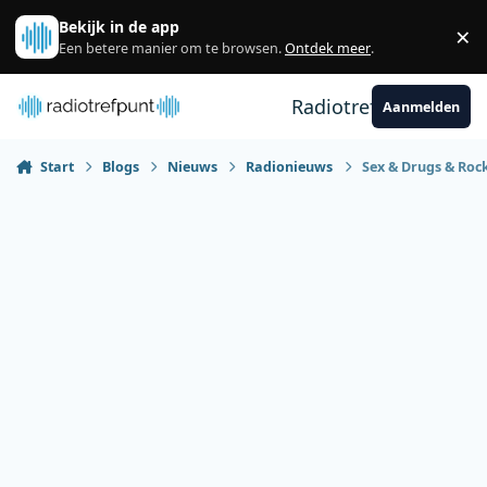
Spring naar bijdragen
Bekijk in de app
×
Sl
Een betere manier om te browsen.
Ontdek meer
.
Radiotrefpunt
Aanmelden
Start
Blogs
Nieuws
Radionieuws
Sex & Drugs & Rock