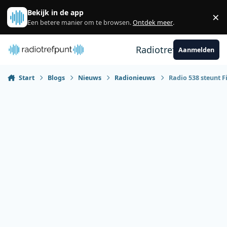
Spring naar bijdragen
Bekijk in de app
×
Sl
Een betere manier om te browsen.
Ontdek meer
.
Radiotrefpunt
Aanmelden
Start
Blogs
Nieuws
Radionieuws
Radio 538 steunt F