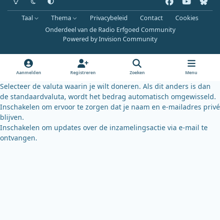
a
o
l
Taal
Thema
Privacybeleid
Contact
Cookies
c
u
u
Onderdeel van de Radio Erfgoed Community
e
t
e
Powered by
Invision Community
b
u
s
o
b
k
o
e
y
Aanmelden
Registreren
Zoeken
Menu
k
Selecteer de valuta waarin je wilt doneren. Als dit anders is dan
de standaardvaluta, wordt het bedrag automatisch omgewisseld.
Inschakelen om ervoor te zorgen dat je naam en e-mailadres privé
blijven.
Inschakelen om updates over de inzamelingsactie via e-mail te
ontvangen.