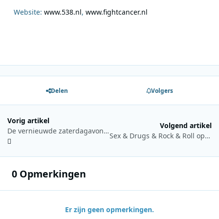
Website:
www.538.nl
,
www.fightcancer.nl
Delen
Volgers
Vorig artikel
Volgend artikel
De vernieuwde zaterdagavond van Radio Veronica
Sex & Drugs & Rock & Roll op het Nostalgie Beach Festival
0 Opmerkingen
Er zijn geen opmerkingen.