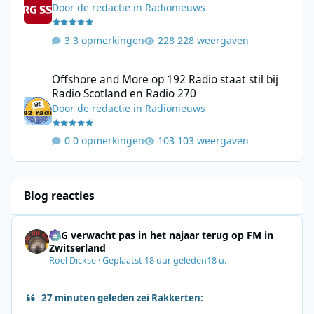
Door
de redactie
in
Radionieuws
3 opmerkingen
228 weergaven
Offshore and More op 192 Radio staat stil bij Radio Scotland en
Offshore and More op 192 Radio staat stil bij
Radio Scotland en Radio 270
Door
de redactie
in
Radionieuws
0 opmerkingen
103 weergaven
Blog reacties
SRG verwacht pas in het najaar terug op FM in
Zwitserland
Roel Dickse
·
Geplaatst
18 uur geleden
18 u.
27 minuten geleden zei Rakkerten: