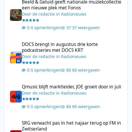
Beeld & Geluid geeft nationale muziekcollectie
een nieuwe plek met Fonos
Door
de redactie
in
Radionieuws
0 opmerkingen
37 weergaven
DOCS brengt in augustus drie korte podcastseries met DOCS KR
DOCS brengt in augustus drie korte
podcastseries met DOCS KRT
Door
de redactie
in
Radionieuws
0 opmerkingen
80 weergaven
Qmusic blijft marktleider, JOE groeit door in juli
Qmusic blijft marktleider, JOE groeit door in juli
Door
de redactie
in
Radionieuws
0 opmerkingen
86 weergaven
SRG verwacht pas in het najaar terug op FM in Zwitserland
SRG verwacht pas in het najaar terug op FM in
Zwitserland