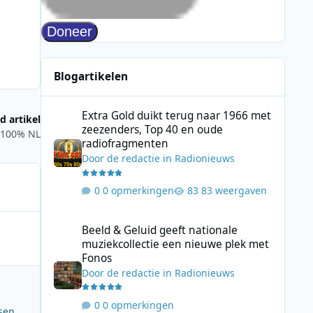
Blogartikelen
Extra Gold duikt terug naar 1966 met zeezenders, Top 40
Extra Gold duikt terug naar 1966 met
d artikel
zeezenders, Top 40 en oude
r 100% NL
radiofragmenten
Door
de redactie
in
Radionieuws
0 opmerkingen
83 weergaven
Beeld & Geluid geeft nationale muziekcollectie een nieuw
Beeld & Geluid geeft nationale
muziekcollectie een nieuwe plek met
Fonos
Door
de redactie
in
Radionieuws
0 opmerkingen
sen.