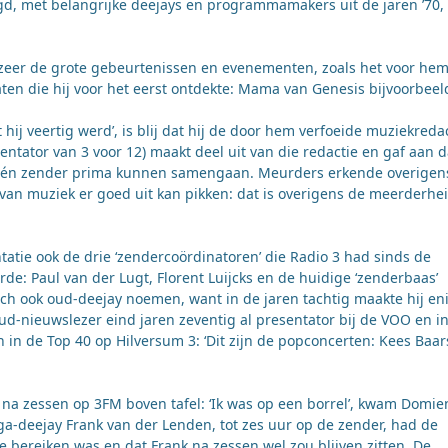
d, met belangrijke deejays en programmamakers uit de jaren ’70, ‘
 zozeer de grote gebeurtenissen en evenementen, zoals het voor he
aten die hij voor het eerst ontdekte: Mama van Genesis bijvoorbeel
hij veertig werd’, is blij dat hij de door hem verfoeide muziekreda
tator van 3 voor 12) maakt deel uit van die redactie en gaf aan d
p één zender prima kunnen samengaan. Meurders erkende overigen
 van muziek er goed uit kan pikken: dat is overigens de meerderhe
atie ook de drie ‘zendercoördinatoren’ die Radio 3 had sinds de
e: Paul van der Lugt, Florent Luijcks en de huidige ‘zenderbaas’
ich ook oud-deejay noemen, want in de jaren tachtig maakte hij en
oud-nieuwslezer eind jaren zeventig al presentator bij de VOO en in
n de Top 40 op Hilversum 3: ‘Dit zijn de popconcerten: Kees Baars
na zessen op 3FM boven tafel: ‘Ik was op een borrel’, kwam Domie
ga-deejay Frank van der Lenden, tot zes uur op de zender, had de
e bereiken was en dat Frank na zessen wel zou blijven zitten. De