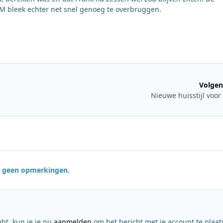
FM bleek echter net snel genoeg te overbruggen.
Volgen
Nieuwe huisstijl voo
jn geen opmerkingen.
ebt, kun je je nu
aanmelden
om het bericht met je account te plaat