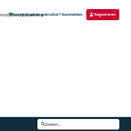
mns
Dossier
Fotoalbum
Geregistreerde gebruiker? Aanmelden
Registreren
Zoeken...