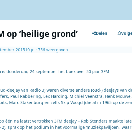
 op ‘heilige grond’
Delen
Volg
ptember 2015
10 jr.
· 756 weergaven
io is donderdag 24 september het boek over 50 jaar 3FM
 oud-deejay van Radio 3) waren diverse andere (oud-) deejays van d
fers, Paul Rabbering, Lex Harding. Michiel Veenstra, Henk Mouwe,
its, Marc Stakenburg en zelfs Skip Voogd (die al in 1965 op de ze
p één na laatst vertrokken 3FM deejay – Rob Stenders maakte late
 2), sprak op het podium in het voormalige ‘muziekpaviljoen’, waar