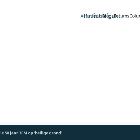
Radiotrefpunt
Activiteit
Blogs
Forums
Colu
e 50 jaar 3FM op ‘heilige grond’