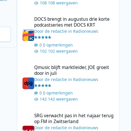
108 weergaven
DOCS brengt in augustus drie korte podcastseries met D
DOCS brengt in augustus drie korte
podcastseries met DOCS KRT
Door
de redactie
in
Radionieuws
0 opmerkingen
102 weergaven
Qmusic blijft marktleider, JOE groeit door in juli
Qmusic blijft marktleider, JOE groeit
door in juli
Door
de redactie
in
Radionieuws
0 opmerkingen
142 weergaven
SRG verwacht pas in het najaar terug op FM in Zwitserlan
SRG verwacht pas in het najaar terug
op FM in Zwitserland
Door
de redactie
in
Radionieuws