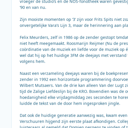
vroeger de studio’s en de NOS-fonotheek waren gevestig
‘90 en van nu.
Zijn mooiste momenten op ‘3’ zijn voor Frits Spits niet
onvergetelijke Vara’s Lijn 3, maar de herinnering aan pl
Felix Meurders, zelf in 1986 op de zender gestopt ‘omdat 
niet heeft meegemaakt. Roosmarijn Reijmer (Nu de presen
coördinatie van de muziek en liefde voor de muziek o
wel dat hij op het huidige 3FM de deejays met verstand
volgens hem.
Naast een verzameling deejays waren bij de boekpresent
zender in 1992 een horizontale programmering doorvoerd
Wilbert Mutsaers. Van de drie kan alleen Van der Lugt z
tijd de Zalige Liefdeslijn bij de KRO. Bovendien was de 
hoedanigheid elke vrijdagmiddag zes seconden te horen i
luidde de tekst van de door hem ingesproken jingle.
Dat ook de huidige generatie aanwezig was, kwam even 
Verschuuren hijgend zijn eerste plaat afkondigen. Colle
luisteraars al gemeld dat Domien nergens te vinden of t