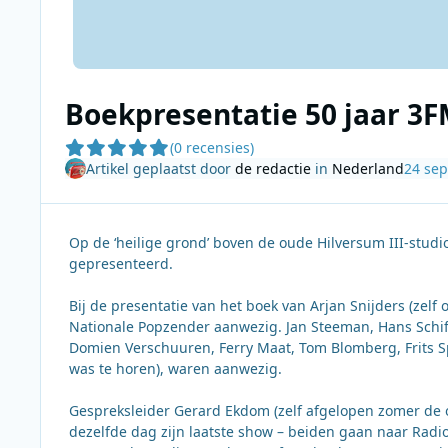
Boekpresentatie 50 jaar 3FM
(0 recensies)
Artikel geplaatst door
de redactie
in
Nederland
24 se
Op de ‘heilige grond’ boven de oude Hilversum III-stud
gepresenteerd.
Bij de presentatie van het boek van Arjan Snijders (zelf
Nationale Popzender aanwezig. Jan Steeman, Hans Schif
Domien Verschuuren, Ferry Maat, Tom Blomberg, Frits Sp
was te horen), waren aanwezig.
Gespreksleider Gerard Ekdom (zelf afgelopen zomer de o
dezelfde dag zijn laatste show – beiden gaan naar Radio