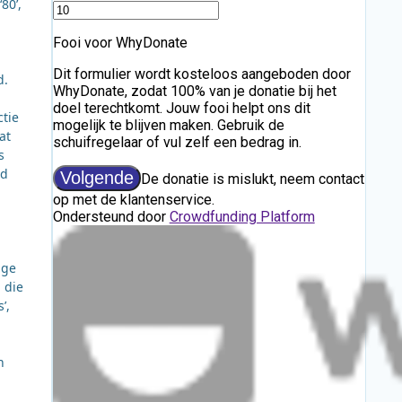
80’,
m
d.
ctie
at
s
id
ige
 die
’,
n