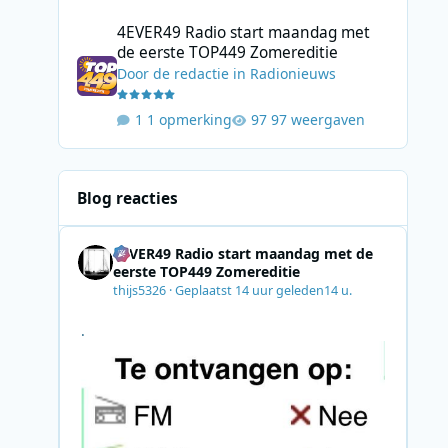
4EVER49 Radio start maandag met de eerste TOP449 Zome
4EVER49 Radio start maandag met
de eerste TOP449 Zomereditie
Door
de redactie
in
Radionieuws
1 opmerking
97 weergaven
Blog reacties
4EVER49 Radio start maandag met de
eerste TOP449 Zomereditie
thijs5326
·
Geplaatst
14 uur geleden
14 u.
.