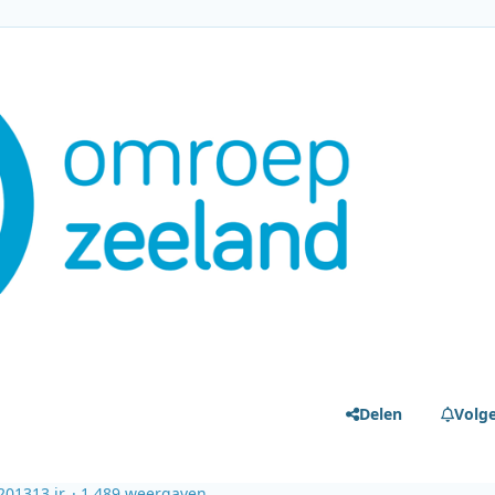
Delen
Volg
2013
13 jr.
· 1.489 weergaven