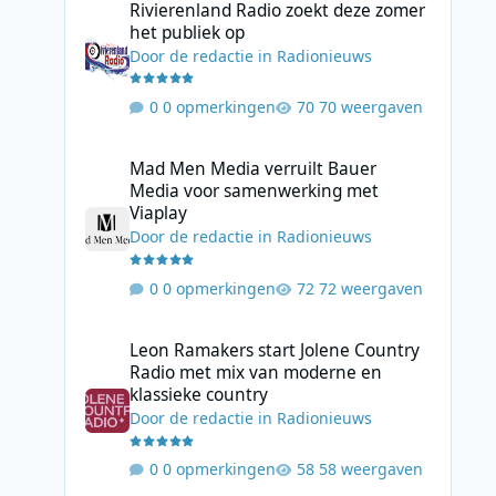
Rivierenland Radio zoekt deze zomer
het publiek op
Door
de redactie
in
Radionieuws
0 opmerkingen
70 weergaven
Mad Men Media verruilt Bauer Media voor samenwerking 
Mad Men Media verruilt Bauer
Media voor samenwerking met
Viaplay
Door
de redactie
in
Radionieuws
0 opmerkingen
72 weergaven
Leon Ramakers start Jolene Country Radio met mix van mo
Leon Ramakers start Jolene Country
Radio met mix van moderne en
klassieke country
Door
de redactie
in
Radionieuws
0 opmerkingen
58 weergaven