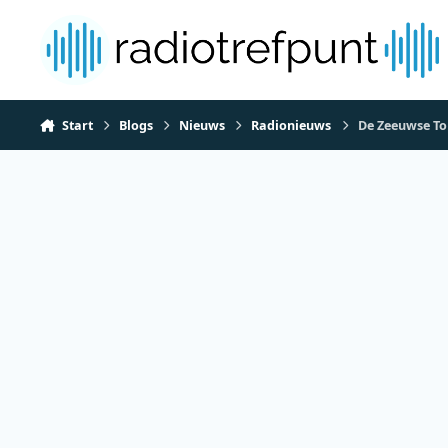
Spring naar bijdragen
Start
Blogs
Nieuws
Radionieuws
De Zeeuwse To