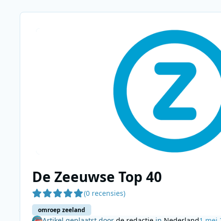
De Zeeuwse Top 40
(0 recensies)
omroep zeeland
Artikel geplaatst door
de redactie
in
Nederland
1 mei 