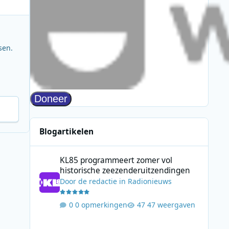
sen.
Blogartikelen
KL85 programmeert zomer vol historische zeezenderuitz
KL85 programmeert zomer vol
historische zeezenderuitzendingen
Door
de redactie
in
Radionieuws
0 opmerkingen
47 weergaven
Rivierenland Radio zoekt deze zomer het publiek op