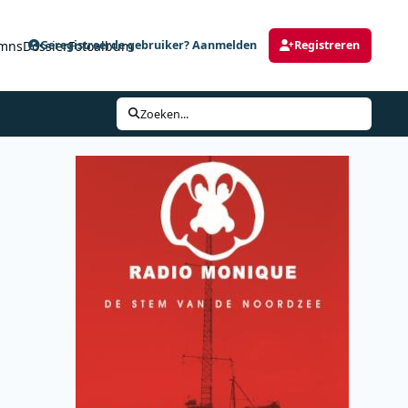
mns
Dossier
Fotoalbum
Geregistreerde gebruiker? Aanmelden
Registreren
Zoeken...