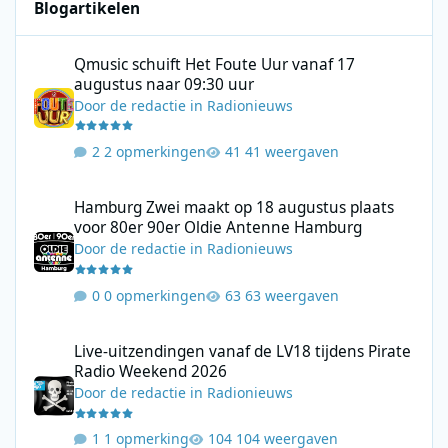
Blogartikelen
Qmusic schuift Het Foute Uur vanaf 17 augustus naar 09:30 uur
Qmusic schuift Het Foute Uur vanaf 17
augustus naar 09:30 uur
Door
de redactie
in
Radionieuws
2 opmerkingen
41 weergaven
Hamburg Zwei maakt op 18 augustus plaats voor 80er 90er Ol
Hamburg Zwei maakt op 18 augustus plaats
voor 80er 90er Oldie Antenne Hamburg
Door
de redactie
in
Radionieuws
0 opmerkingen
63 weergaven
Live-uitzendingen vanaf de LV18 tijdens Pirate Radio Weekend 
Live-uitzendingen vanaf de LV18 tijdens Pirate
Radio Weekend 2026
Door
de redactie
in
Radionieuws
1 opmerking
104 weergaven