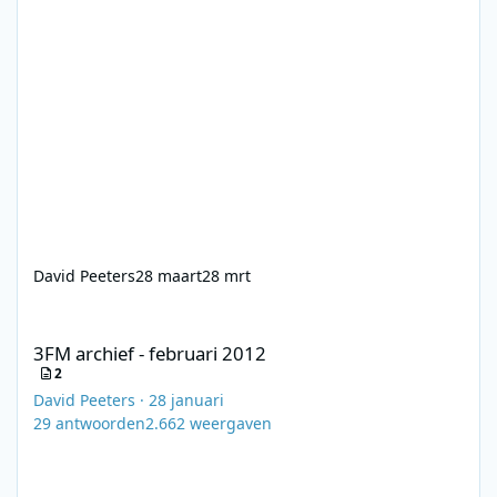
David Peeters
28 maart
28 mrt
3FM archief - februari 2012
3FM archief - februari 2012
2
David Peeters
·
28 januari
29
antwoorden
2.662
weergaven