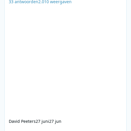
33
antwoorden
2.010
weergaven
David Peeters
27 juni
27 jun