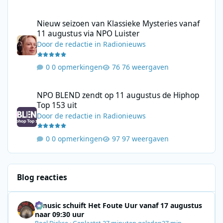
Nieuw seizoen van Klassieke Mysteries vanaf 11 augustus via N
Nieuw seizoen van Klassieke Mysteries vanaf
11 augustus via NPO Luister
Door
de redactie
in
Radionieuws
0 opmerkingen
76 weergaven
NPO BLEND zendt op 11 augustus de Hiphop Top 153 uit
NPO BLEND zendt op 11 augustus de Hiphop
Top 153 uit
Door
de redactie
in
Radionieuws
0 opmerkingen
97 weergaven
Blog reacties
Qmusic schuift Het Foute Uur vanaf 17 augustus
naar 09:30 uur