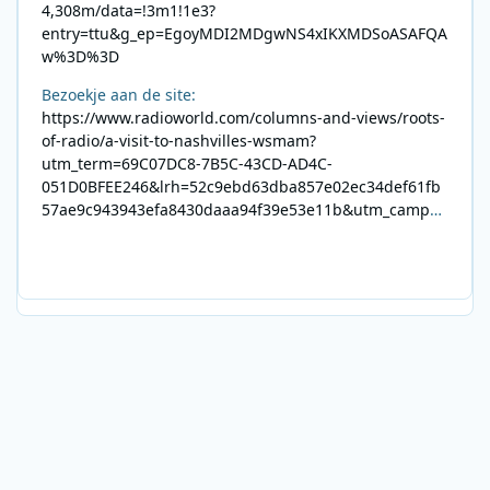
4,308m/data=!3m1!1e3?
entry=ttu&g_ep=EgoyMDI2MDgwNS4xIKXMDSoASAFQA
w%3D%3D
Bezoekje aan de site:
https://www.radioworld.com/columns-and-views/roots-
of-radio/a-visit-to-nashvilles-wsmam?
utm_term=69C07DC8-7B5C-43CD-AD4C-
051D0BFEE246&lrh=52c9ebd63dba857e02ec34def61fb
57ae9c943943efa8430daaa94f39e53e11b&utm_campai
gn=0028F35E-226C-4B60-AC88-
AB2831C8A639&utm_medium=email&utm_content=492
E7A06-2B42-4737-B74D-
8F09201A140D&utm_source=SmartBrief