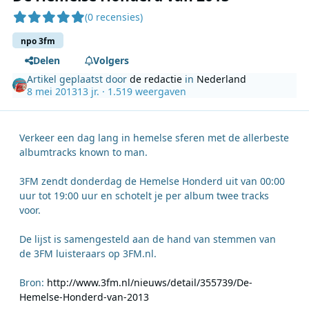
(0 recensies)
npo 3fm
Delen
Volgers
Artikel geplaatst door
de redactie
in
Nederland
8 mei 2013
13 jr.
· 1.519 weergaven
Verkeer een dag lang in hemelse sferen met de allerbeste
albumtracks known to man.
3FM zendt donderdag de Hemelse Honderd uit van 00:00
uur tot 19:00 uur en schotelt je per album twee tracks
voor.
De lijst is samengesteld aan de hand van stemmen van
de 3FM luisteraars op 3FM.nl.
Bron:
http://www.3fm.nl/nieuws/detail/355739/De-
Hemelse-Honderd-van-2013