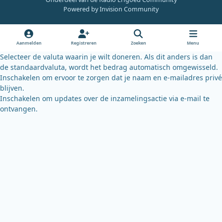
e
t
e
Powered by
Invision Community
b
u
s
o
b
k
o
e
y
Aanmelden
Registreren
Zoeken
Menu
k
Selecteer de valuta waarin je wilt doneren. Als dit anders is dan
de standaardvaluta, wordt het bedrag automatisch omgewisseld.
Inschakelen om ervoor te zorgen dat je naam en e-mailadres privé
blijven.
Inschakelen om updates over de inzamelingsactie via e-mail te
ontvangen.