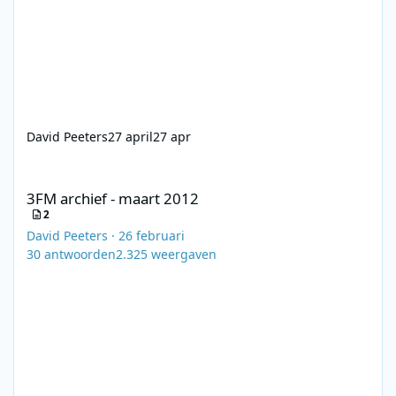
David Peeters
27 april
27 apr
3FM archief - maart 2012
3FM archief - maart 2012
2
David Peeters
·
26 februari
30
antwoorden
2.325
weergaven