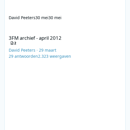
David Peeters
30 mei
30 mei
3FM archief - april 2012
3FM archief - april 2012
2
David Peeters
·
29 maart
29
antwoorden
2.323
weergaven