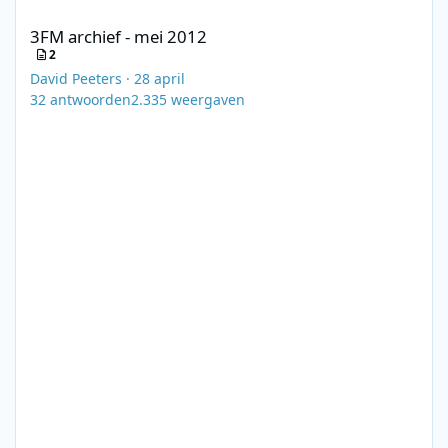
3FM archief - mei 2012
3FM archief - mei 2012
2
David Peeters
·
28 april
32
antwoorden
2.335
weergaven