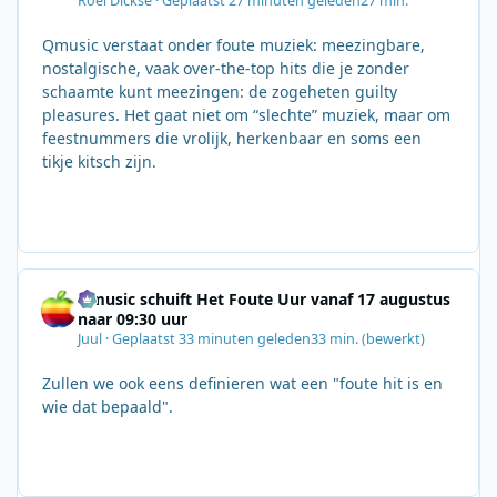
Roel Dickse
·
Geplaatst
27 minuten geleden
27 min.
Qmusic verstaat onder foute muziek: meezingbare,
nostalgische, vaak over‑the‑top hits die je zonder
schaamte kunt meezingen: de zogeheten guilty
pleasures. Het gaat niet om “slechte” muziek, maar om
feestnummers die vrolijk, herkenbaar en soms een
tikje kitsch zijn.
Qmusic schuift Het Foute Uur vanaf 17 augustus
naar 09:30 uur
Juul
·
Geplaatst
33 minuten geleden
33 min.
(bewerkt)
Zullen we ook eens definieren wat een "foute hit is en
wie dat bepaald".