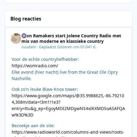
Blog reacties
Leon Ramakers start Jolene Country Radio met
mix van moderne en klassieke country
ruudam
·
Geplaatst
Gisteren om 01:04
1 d.
Voor de echte countryliefhebber:
https://wsmradio.com/
Elke avond (hier nacht) live from the Great Ole Opry
Nashville.
Ook zo'n leuke Blaw-Knox tower:
https://www.google.com/maps/@35.9988625,-86.79210
4,308m/data=!3m1!1e3?
entry=ttu&g_ep=EgoyMDI2MDgwNS4xIKXMDSoASAFQA
w%3D%3D
Bezoekje aan de site:
https://www.radioworld.com/columns-and-views/roots-