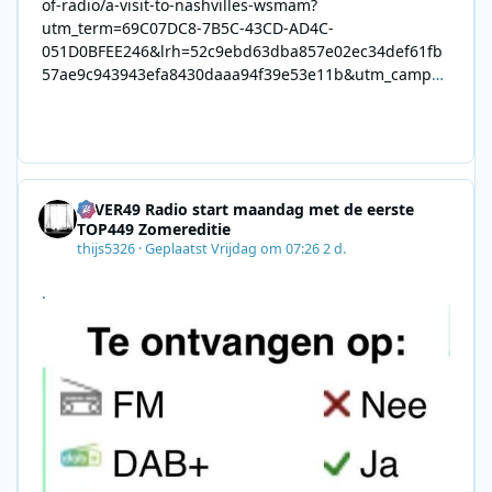
of-radio/a-visit-to-nashvilles-wsmam?
utm_term=69C07DC8-7B5C-43CD-AD4C-
051D0BFEE246&lrh=52c9ebd63dba857e02ec34def61fb
57ae9c943943efa8430daaa94f39e53e11b&utm_campai
gn=0028F35E-226C-4B60-AC88-
AB2831C8A639&utm_medium=email&utm_content=492
E7A06-2B42-4737-B74D-
8F09201A140D&utm_source=SmartBrief
4EVER49 Radio start maandag met de eerste
TOP449 Zomereditie
thijs5326
·
Geplaatst
Vrijdag om 07:26
2 d.
.