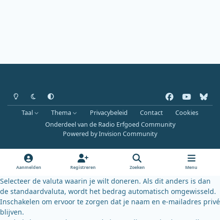
Heldere modus
Donkere modus
Systeemvoorkeur
f
y
b
a
o
l
Taal
Thema
Privacybeleid
Contact
Cookies
c
u
u
Onderdeel van de Radio Erfgoed Community
e
t
e
Powered by
Invision Community
b
u
s
o
b
k
o
e
y
Aanmelden
Registreren
Zoeken
Menu
k
Selecteer de valuta waarin je wilt doneren. Als dit anders is dan
de standaardvaluta, wordt het bedrag automatisch omgewisseld.
Inschakelen om ervoor te zorgen dat je naam en e-mailadres privé
blijven.