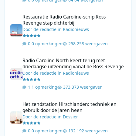
Restauratie Radio Caroline-schip Ross Revenge stap dichterbij
Restauratie Radio Caroline-schip Ross
Revenge stap dichterbij
Door
de redactie
in
Radionieuws
0 opmerkingen
258 weergaven
Radio Caroline North keert terug met driedaagse uitzending va
Radio Caroline North keert terug met
driedaagse uitzending vanaf de Ross Revenge
Door
de redactie
in
Radionieuws
1 opmerking
373 weergaven
Het zendstation Hirschlanden: techniek en gebruik door de jar
Het zendstation Hirschlanden: techniek en
gebruik door de jaren heen
Door
de redactie
in
Dossier
0 opmerkingen
192 weergaven