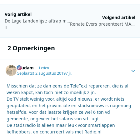
Vorig artikel
Volgend artikel
De Lage Landenlijst: aftrap met zes preshows rond nieuwe muziek uit de Lage Landen
Renate Evers presenteert MAX Vandaag nieuwsbulletins in Haandrikman!
2 Opmerkingen
ruudam
Autho
Leden
Geplaatst
2 augustus 2019
7 jr.
Misschien dat ze dan eens de TeleText repareren, die is al
weken kapot, kan toch niet zo moeilijk zijn.
De TV stelt weinig voor, altijd oud nieuws, er wordt niets
geupdated, en het provinciale en stadsnieuws is nagenoeg
hetzelfde. Voor dat laatste krijgen ze wel 6 ton vd
gemeente, ongeveer het salaris van vd Lugt.
De stadsradio is alleen maar leuk voor smartlappen
liefhebbers, en concurreert vals met Radio.nl