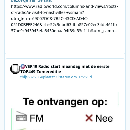
Bezoekje aan de site:
https://www.radioworld.com/columns-and-views/roots-
of-radio/a-visit-to-nashvilles-wsmam?
utm_term=69C07DC8-7B5C-43CD-AD4C-
051D0BFEE246&lrh=52c9ebd63dba857e02ec34def61fb
57ae9c943943efa8430daaa94f39e53e11b&utm_campai
gn=0028F35E-226C-4B60-AC88-
AB2831C8A639&utm_medium=email&utm_content=492
E7A06-2B42-4737-B74D-
8F09201A140D&utm_source=SmartBrief
4EVER49 Radio start maandag met de eerste
TOP449 Zomereditie
thijs5326
·
Geplaatst
Gisteren om 07:26
1 d.
.