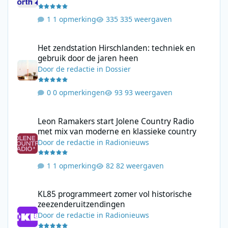
1 opmerking
335 weergaven
Het zendstation Hirschlanden: techniek en gebruik door de jar
Het zendstation Hirschlanden: techniek en
gebruik door de jaren heen
Door
de redactie
in
Dossier
0 opmerkingen
93 weergaven
Leon Ramakers start Jolene Country Radio met mix van moderne 
Leon Ramakers start Jolene Country Radio
met mix van moderne en klassieke country
Door
de redactie
in
Radionieuws
1 opmerking
82 weergaven
KL85 programmeert zomer vol historische zeezenderuitzending
KL85 programmeert zomer vol historische
zeezenderuitzendingen
Door
de redactie
in
Radionieuws