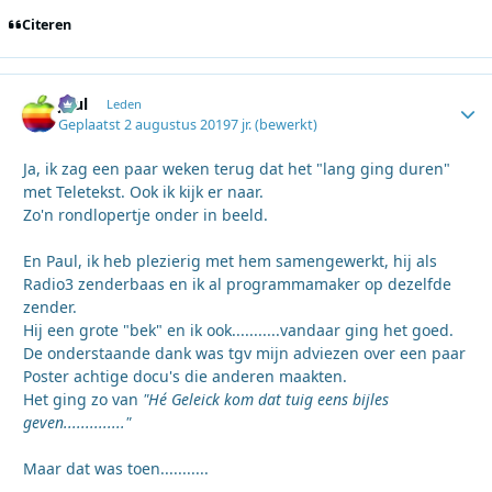
Citeren
Juul
Autho
Leden
Geplaatst
2 augustus 2019
7 jr.
(bewerkt)
Ja, ik zag een paar weken terug dat het "lang ging duren"
met Teletekst. Ook ik kijk er naar.
Zo'n rondlopertje onder in beeld.
En Paul, ik heb plezierig met hem samengewerkt, hij als
Radio3 zenderbaas en ik al programmamaker op dezelfde
zender.
Hij een grote "bek" en ik ook...........vandaar ging het goed.
De onderstaande dank was tgv mijn adviezen over een paar
Poster achtige docu's die anderen maakten.
Het ging zo van
"Hé Geleick kom dat tuig eens bijles
geven.............."
Maar dat was toen...........