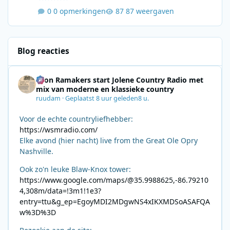
0 opmerkingen
87 weergaven
Blog reacties
Leon Ramakers start Jolene Country Radio met
mix van moderne en klassieke country
ruudam
·
Geplaatst
8 uur geleden
8 u.
Voor de echte countryliefhebber:
https://wsmradio.com/
Elke avond (hier nacht) live from the Great Ole Opry
Nashville.
Ook zo'n leuke Blaw-Knox tower:
https://www.google.com/maps/@35.9988625,-86.79210
4,308m/data=!3m1!1e3?
entry=ttu&g_ep=EgoyMDI2MDgwNS4xIKXMDSoASAFQA
w%3D%3D