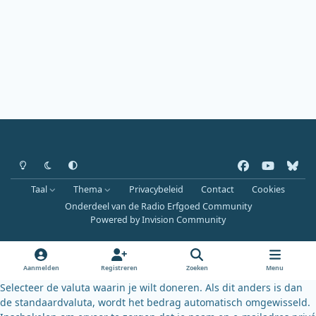
Heldere modus
Donkere modus
Systeemvoorkeur
f
y
b
a
o
l
Taal
Thema
Privacybeleid
Contact
Cookies
c
u
u
Onderdeel van de Radio Erfgoed Community
e
t
e
Powered by
Invision Community
b
u
s
o
b
k
o
e
y
Aanmelden
Registreren
Zoeken
Menu
k
Selecteer de valuta waarin je wilt doneren. Als dit anders is dan
de standaardvaluta, wordt het bedrag automatisch omgewisseld.