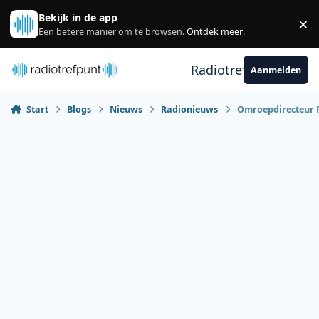
Spring naar bijdragen
Bekijk in de app
×
Sl
Een betere manier om te browsen.
Ontdek meer
.
Radiotrefpunt
Aanmelden
Start
Blogs
Nieuws
Radionieuws
Omroepdirecteur P