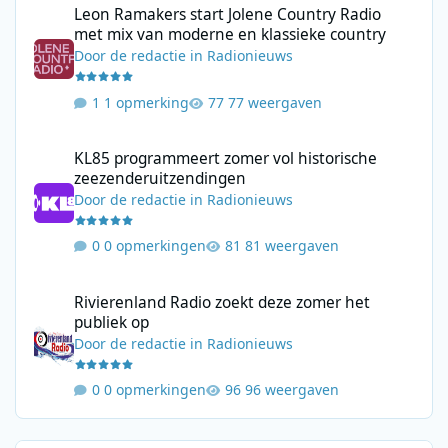
Leon Ramakers start Jolene Country Radio
met mix van moderne en klassieke country
Door
de redactie
in
Radionieuws
1 opmerking
77 weergaven
KL85 programmeert zomer vol historische zeezenderuitzending
KL85 programmeert zomer vol historische
zeezenderuitzendingen
Door
de redactie
in
Radionieuws
0 opmerkingen
81 weergaven
Rivierenland Radio zoekt deze zomer het publiek op
Rivierenland Radio zoekt deze zomer het
publiek op
Door
de redactie
in
Radionieuws
0 opmerkingen
96 weergaven