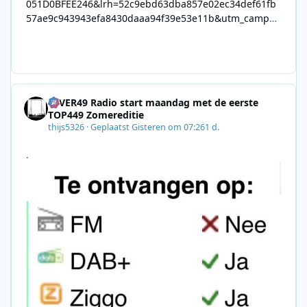
051D0BFEE246&lrh=52c9ebd63dba857e02ec34def61fb
57ae9c943943efa8430daaa94f39e53e11b&utm_campai
gn=0028F35E-226C-4B60-AC88-
AB2831C8A639&utm_medium=email&utm_content=492
E7A06-2B42-4737-B74D-
8F09201A140D&utm_source=SmartBrief
4EVER49 Radio start maandag met de eerste
TOP449 Zomereditie
thijs5326
·
Geplaatst
Gisteren om 07:26
1 d.
.