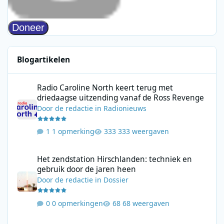
Blogartikelen
Radio Caroline North keert terug met driedaagse uitzending va
Radio Caroline North keert terug met
driedaagse uitzending vanaf de Ross Revenge
Door
de redactie
in
Radionieuws
1 opmerking
333 weergaven
Het zendstation Hirschlanden: techniek en gebruik door de jar
Het zendstation Hirschlanden: techniek en
gebruik door de jaren heen
Door
de redactie
in
Dossier
0 opmerkingen
68 weergaven
Leon Ramakers start Jolene Country Radio met mix van moderne 