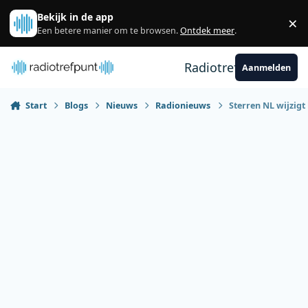
Spring naar bijdragen
Bekijk in de app
×
Sl
Een betere manier om te browsen.
Ontdek meer
.
Radiotrefpunt
Aanmelden
Start
Blogs
Nieuws
Radionieuws
Sterren NL wijzigt 