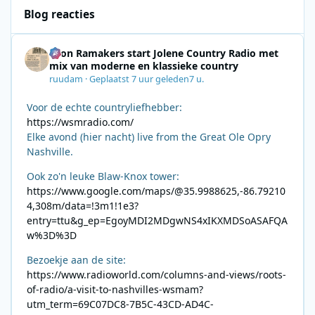
Blog reacties
Leon Ramakers start Jolene Country Radio met
mix van moderne en klassieke country
ruudam
·
Geplaatst
7 uur geleden
7 u.
Voor de echte countryliefhebber:
https://wsmradio.com/
Elke avond (hier nacht) live from the Great Ole Opry
Nashville.
Ook zo'n leuke Blaw-Knox tower:
https://www.google.com/maps/@35.9988625,-86.79210
4,308m/data=!3m1!1e3?
entry=ttu&g_ep=EgoyMDI2MDgwNS4xIKXMDSoASAFQA
w%3D%3D
Bezoekje aan de site:
https://www.radioworld.com/columns-and-views/roots-
of-radio/a-visit-to-nashvilles-wsmam?
utm_term=69C07DC8-7B5C-43CD-AD4C-