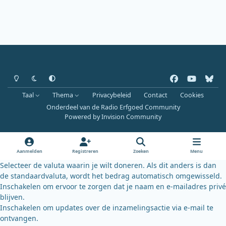
Heldere modus
Donkere modus
Systeemvoorkeur
f
y
b
a
o
l
Taal
Thema
Privacybeleid
Contact
Cookies
c
u
u
Onderdeel van de Radio Erfgoed Community
e
t
e
Powered by
Invision Community
b
u
s
o
b
k
o
e
y
Aanmelden
Registreren
Zoeken
Menu
k
Selecteer de valuta waarin je wilt doneren. Als dit anders is dan
de standaardvaluta, wordt het bedrag automatisch omgewisseld.
Inschakelen om ervoor te zorgen dat je naam en e-mailadres privé
blijven.
Inschakelen om updates over de inzamelingsactie via e-mail te
ontvangen.