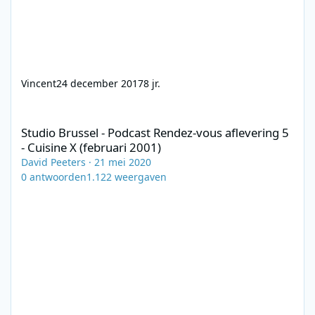
Vincent
24 december 2017
8 jr.
Studio Brussel - Podcast Rendez-vous aflevering 5 - Cuisine X (f
Studio Brussel - Podcast Rendez-vous aflevering 5
- Cuisine X (februari 2001)
David Peeters
·
21 mei 2020
0
antwoorden
1.122
weergaven