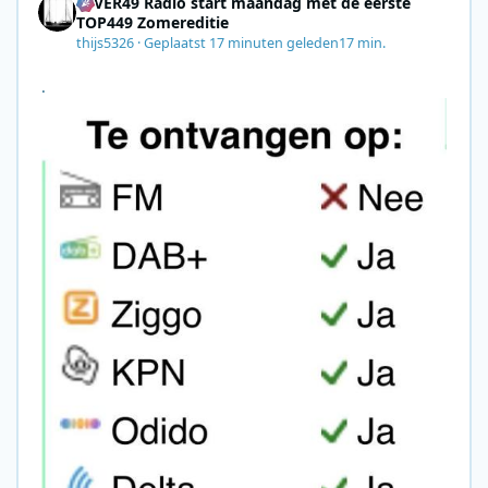
4EVER49 Radio start maandag met de eerste
TOP449 Zomereditie
thijs5326
·
Geplaatst
17 minuten geleden
17 min.
.