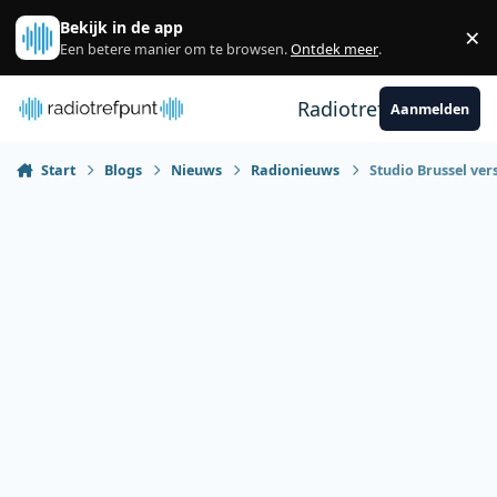
Spring naar bijdragen
Bekijk in de app
×
Sl
Een betere manier om te browsen.
Ontdek meer
.
Radiotrefpunt
Aanmelden
Start
Blogs
Nieuws
Radionieuws
Studio Brussel ve