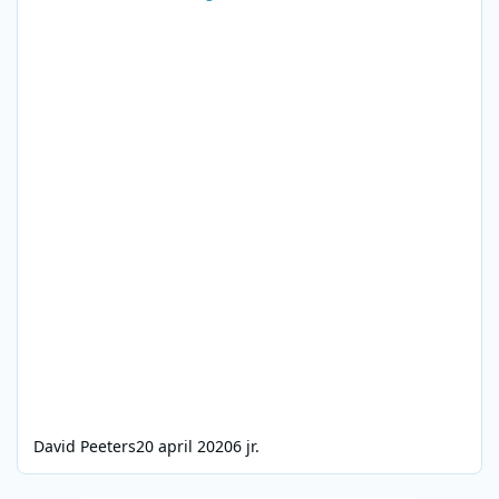
David Peeters
20 april 2020
6 jr.