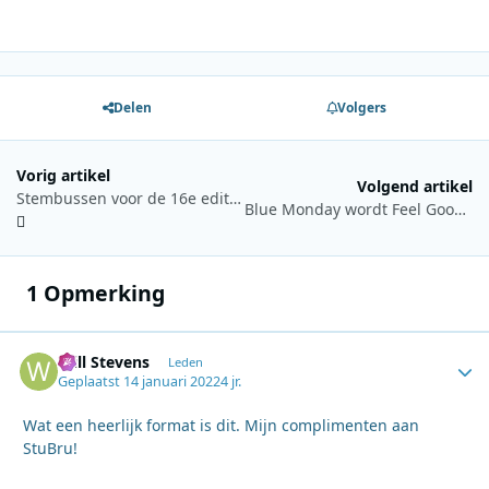
Delen
Volgers
Vorig artikel
Volgend artikel
Stembussen voor de 16e editie Gouden Radioring geopend
Blue Monday wordt Feel Good Monday bij Sky Radio
1 Opmerking
Will Stevens
Autho
Leden
Geplaatst
14 januari 2022
4 jr.
Wat een heerlijk format is dit. Mijn complimenten aan
StuBru!