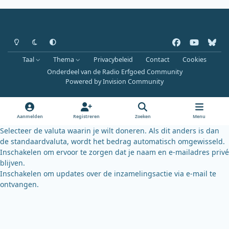
Heldere modus
Donkere modus
Systeemvoorkeur
f
y
b
a
o
l
Taal
Thema
Privacybeleid
Contact
Cookies
c
u
u
Onderdeel van de Radio Erfgoed Community
e
t
e
Powered by
Invision Community
b
u
s
o
b
k
o
e
y
Aanmelden
Registreren
Zoeken
Menu
k
Selecteer de valuta waarin je wilt doneren. Als dit anders is dan
de standaardvaluta, wordt het bedrag automatisch omgewisseld.
Inschakelen om ervoor te zorgen dat je naam en e-mailadres privé
blijven.
Inschakelen om updates over de inzamelingsactie via e-mail te
ontvangen.