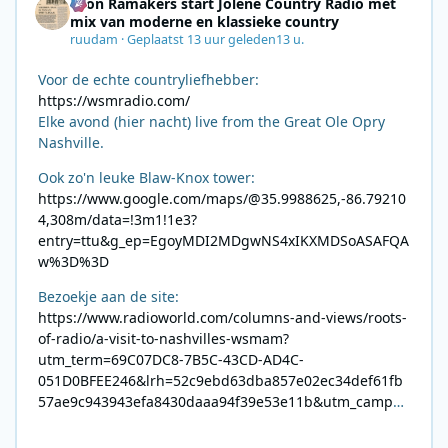
Leon Ramakers start Jolene Country Radio met
mix van moderne en klassieke country
ruudam
·
Geplaatst
13 uur geleden
13 u.
Voor de echte countryliefhebber:
https://wsmradio.com/
Elke avond (hier nacht) live from the Great Ole Opry
Nashville.
Ook zo'n leuke Blaw-Knox tower:
https://www.google.com/maps/@35.9988625,-86.79210
4,308m/data=!3m1!1e3?
entry=ttu&g_ep=EgoyMDI2MDgwNS4xIKXMDSoASAFQA
w%3D%3D
Bezoekje aan de site:
https://www.radioworld.com/columns-and-views/roots-
of-radio/a-visit-to-nashvilles-wsmam?
utm_term=69C07DC8-7B5C-43CD-AD4C-
051D0BFEE246&lrh=52c9ebd63dba857e02ec34def61fb
57ae9c943943efa8430daaa94f39e53e11b&utm_campai
gn=0028F35E-226C-4B60-AC88-
AB2831C8A639&utm_medium=email&utm_content=492