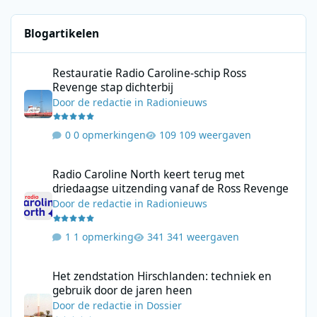
Blogartikelen
Restauratie Radio Caroline-schip Ross Revenge stap dichterbij
Restauratie Radio Caroline-schip Ross
Revenge stap dichterbij
Door
de redactie
in
Radionieuws
0 opmerkingen
109 weergaven
Radio Caroline North keert terug met driedaagse uitzending va
Radio Caroline North keert terug met
driedaagse uitzending vanaf de Ross Revenge
Door
de redactie
in
Radionieuws
1 opmerking
341 weergaven
Het zendstation Hirschlanden: techniek en gebruik door de jar
Het zendstation Hirschlanden: techniek en
gebruik door de jaren heen
Door
de redactie
in
Dossier