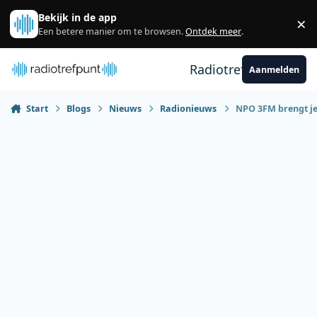
Spring naar bijdragen
Bekijk in de app
×
Sl
Een betere manier om te browsen.
Ontdek meer
.
Radiotrefpunt
Aanmelden
Start
Blogs
Nieuws
Radionieuws
NPO 3FM brengt je 