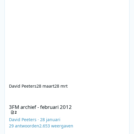
David Peeters
28 maart
28 mrt
3FM archief - februari 2012
3FM archief - februari 2012
2
David Peeters
·
28 januari
29
antwoorden
2.653
weergaven