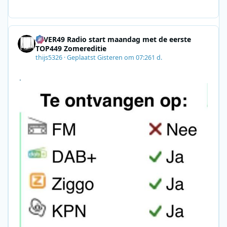
E7A06-2B42-4737-B74D-
8F09201A140D&utm_source=SmartBrief
4EVER49 Radio start maandag met de eerste
TOP449 Zomereditie
thijs5326
·
Geplaatst
Gisteren om 07:26
1 d.
.