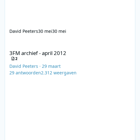
David Peeters
30 mei
30 mei
3FM archief - april 2012
3FM archief - april 2012
2
David Peeters
·
29 maart
29
antwoorden
2.312
weergaven