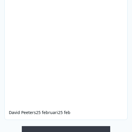
David Peeters
25 februari
25 feb