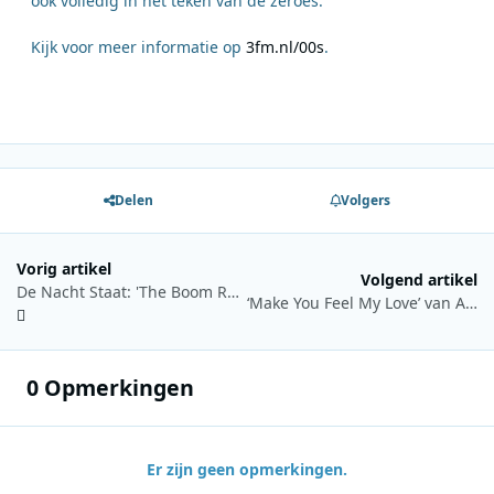
ook volledig in het teken van de zeroes.
Kijk voor meer informatie op
3fm.nl/00s
.
Delen
Volgers
Vorig artikel
Volgend artikel
De Nacht Staat: 'The Boom Room' gaat live de nacht in op het iconische Thuishaven terrein
‘Make You Feel My Love’ van Adele populairste lovesong in Sky Radio's Valentijn Top 101
0 Opmerkingen
Er zijn geen opmerkingen.