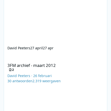
David Peeters
27 april
27 apr
3FM archief - maart 2012
3FM archief - maart 2012
2
David Peeters
·
26 februari
30
antwoorden
2.319
weergaven