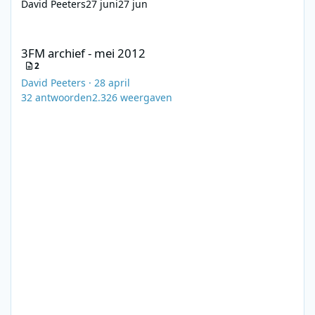
David Peeters
27 juni
27 jun
3FM archief - mei 2012
3FM archief - mei 2012
2
David Peeters
·
28 april
32
antwoorden
2.326
weergaven