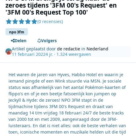
zeroes tijdens '3FM 00's Request' en
'3FM 00's Request Top 100'
(0 recensies)
npo 3fm
Delen
Volgers
Artikel geplaatst door
de redactie
in
Nederland
11 februari 2022
4 jr.
· 1.324 weergaven
Het waren de jaren van Hyves, Habbo Hotel en waarin je
iemand pingde of een Wink stuurde via MSN. Je sociale
status was afhankelijk van het aantal Pokémon-kaarten of
flippo's en of je een beetje fatsoenlijk kon jumpen op
Jeckyll & Hyde: de zeroes! NPO 3FM stapt in de
tijdmachine tijdens 3FM 00's Request en draait van
maandag 14 t/m vrijdag 18 februari 24/7 de beste tracks
van 2000 tot en met 2009, aangevraagd door de 3FM-
luisteraars. En dat is niet alles: ook de beste verhalen van
toen, iconische momenten en muzikale helden uit die tijd