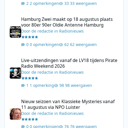
2 opmerkingen
33 weergaven
Hamburg Zwei maakt op 18 augustus plaats voor 80er 90er Ol
Hamburg Zwei maakt op 18 augustus plaats
voor 80er 90er Oldie Antenne Hamburg
Door
de redactie
in
Radionieuws
0 opmerkingen
62 weergaven
Live-uitzendingen vanaf de LV18 tijdens Pirate Radio Weekend 
Live-uitzendingen vanaf de LV18 tijdens Pirate
Radio Weekend 2026
Door
de redactie
in
Radionieuws
1 opmerking
98 weergaven
Nieuw seizoen van Klassieke Mysteries vanaf 11 augustus via N
Nieuw seizoen van Klassieke Mysteries vanaf
11 augustus via NPO Luister
Door
de redactie
in
Radionieuws
0 opmerkingen
76 weergaven