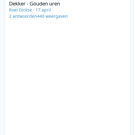
Dekker - Gouden uren
Roel Dickse
·
17 april
2
antwoorden
440
weergaven