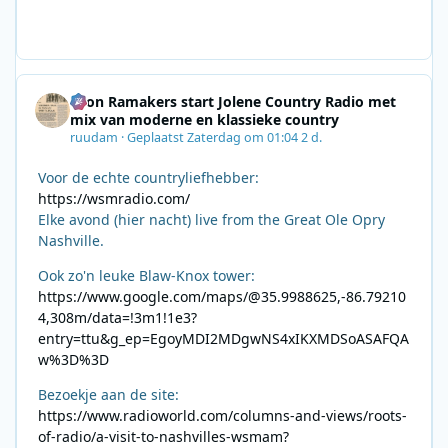
Leon Ramakers start Jolene Country Radio met
mix van moderne en klassieke country
ruudam
·
Geplaatst
Zaterdag om 01:04
2 d.
Voor de echte countryliefhebber:
https://wsmradio.com/
Elke avond (hier nacht) live from the Great Ole Opry
Nashville.
Ook zo'n leuke Blaw-Knox tower:
https://www.google.com/maps/@35.9988625,-86.79210
4,308m/data=!3m1!1e3?
entry=ttu&g_ep=EgoyMDI2MDgwNS4xIKXMDSoASAFQA
w%3D%3D
Bezoekje aan de site:
https://www.radioworld.com/columns-and-views/roots-
of-radio/a-visit-to-nashvilles-wsmam?