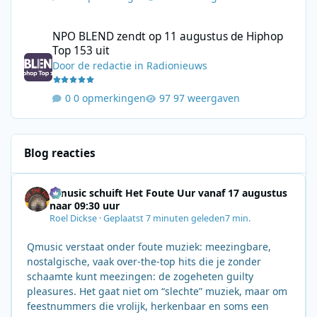
NPO BLEND zendt op 11 augustus de Hiphop Top 153 uit
NPO BLEND zendt op 11 augustus de Hiphop
Top 153 uit
Door
de redactie
in
Radionieuws
0 opmerkingen
97 weergaven
Blog reacties
Qmusic schuift Het Foute Uur vanaf 17 augustus
naar 09:30 uur
Roel Dickse
·
Geplaatst
7 minuten geleden
7 min.
Qmusic verstaat onder foute muziek: meezingbare,
nostalgische, vaak over‑the‑top hits die je zonder
schaamte kunt meezingen: de zogeheten guilty
pleasures. Het gaat niet om “slechte” muziek, maar om
feestnummers die vrolijk, herkenbaar en soms een