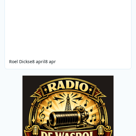
Roel Dickse
8 april
8 apr