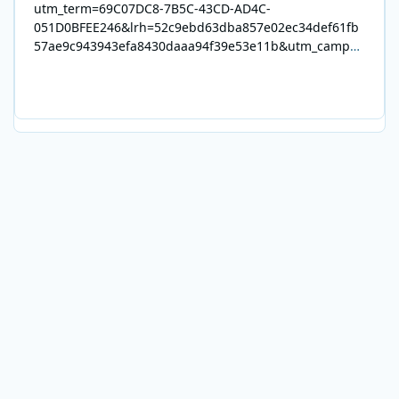
utm_term=69C07DC8-7B5C-43CD-AD4C-
051D0BFEE246&lrh=52c9ebd63dba857e02ec34def61fb
57ae9c943943efa8430daaa94f39e53e11b&utm_campai
gn=0028F35E-226C-4B60-AC88-
AB2831C8A639&utm_medium=email&utm_content=492
E7A06-2B42-4737-B74D-
8F09201A140D&utm_source=SmartBrief