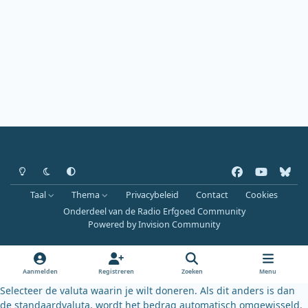
Heldere modus
Donkere modus
Systeemvoorkeur
f
y
b
a
o
l
Taal
Thema
Privacybeleid
Contact
Cookies
c
u
u
Onderdeel van de Radio Erfgoed Community
e
t
e
Powered by
Invision Community
b
u
s
o
b
k
o
e
y
Aanmelden
Registreren
Zoeken
Menu
k
Selecteer de valuta waarin je wilt doneren. Als dit anders is dan
de standaardvaluta, wordt het bedrag automatisch omgewisseld.