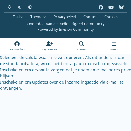
Heldere modus
Donkere modus
Systeemvoorkeur
f
y
b
a
o
l
Taal
Thema
Privacybeleid
Contact
Cookies
c
u
u
Onderdeel van de Radio Erfgoed Community
e
t
e
Powered by
Invision Community
b
u
s
o
b
k
o
e
y
Aanmelden
Registreren
Zoeken
Menu
k
Selecteer de valuta waarin je wilt doneren. Als dit anders is dan
de standaardvaluta, wordt het bedrag automatisch omgewisseld.
Inschakelen om ervoor te zorgen dat je naam en e-mailadres privé
blijven.
Inschakelen om updates over de inzamelingsactie via e-mail te
ontvangen.