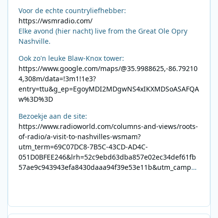
Voor de echte countryliefhebber:
https://wsmradio.com/
Elke avond (hier nacht) live from the Great Ole Opry
Nashville.
Ook zo'n leuke Blaw-Knox tower:
https://www.google.com/maps/@35.9988625,-86.79210
4,308m/data=!3m1!1e3?
entry=ttu&g_ep=EgoyMDI2MDgwNS4xIKXMDSoASAFQA
w%3D%3D
Bezoekje aan de site:
https://www.radioworld.com/columns-and-views/roots-
of-radio/a-visit-to-nashvilles-wsmam?
utm_term=69C07DC8-7B5C-43CD-AD4C-
051D0BFEE246&lrh=52c9ebd63dba857e02ec34def61fb
57ae9c943943efa8430daaa94f39e53e11b&utm_campai
gn=0028F35E-226C-4B60-AC88-
AB2831C8A639&utm_medium=email&utm_content=492
E7A06-2B42-4737-B74D-
8F09201A140D&utm_source=SmartBrief