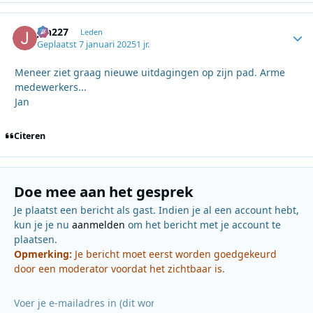
jan227
Autho
Leden
Geplaatst
7 januari 2025
1 jr.
Meneer ziet graag nieuwe uitdagingen op zijn pad. Arme
medewerkers...
Jan
Citeren
Doe mee aan het gesprek
Je plaatst een bericht als gast. Indien je al een account hebt,
kun je je nu
aanmelden
om het bericht met je account te
plaatsen.
Opmerking:
Je bericht moet eerst worden goedgekeurd
door een moderator voordat het zichtbaar is.