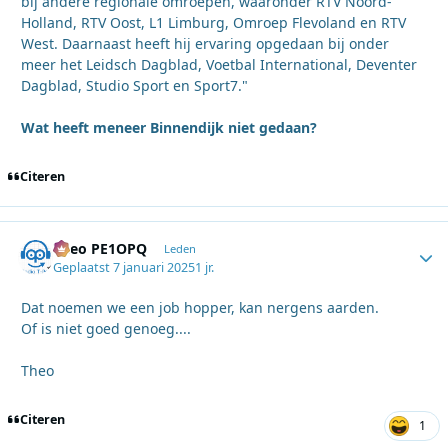
bij andere regionale omroepen, waaronder RTV Noord-
Holland, RTV Oost, L1 Limburg, Omroep Flevoland en RTV
West. Daarnaast heeft hij ervaring opgedaan bij onder
meer het Leidsch Dagblad, Voetbal International, Deventer
Dagblad, Studio Sport en Sport7."
Wat heeft meneer Binnendijk niet gedaan?
Citeren
Theo PE1OPQ
Autho
Leden
Geplaatst
7 januari 2025
1 jr.
Dat noemen we een job hopper, kan nergens aarden.
Of is niet goed genoeg....
Theo
Citeren
1