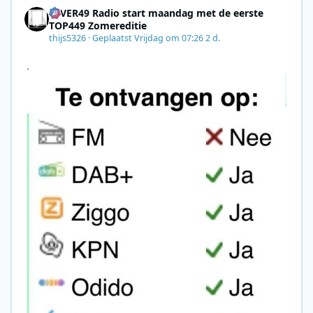
4EVER49 Radio start maandag met de eerste
TOP449 Zomereditie
thijs5326
·
Geplaatst
Vrijdag om 07:26
2 d.
.