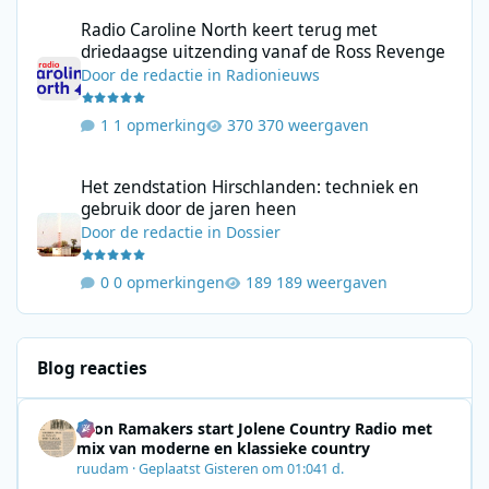
Radio Caroline North keert terug met driedaagse uitzending va
Radio Caroline North keert terug met
driedaagse uitzending vanaf de Ross Revenge
Door
de redactie
in
Radionieuws
1 opmerking
370 weergaven
Het zendstation Hirschlanden: techniek en gebruik door de jar
Het zendstation Hirschlanden: techniek en
gebruik door de jaren heen
Door
de redactie
in
Dossier
0 opmerkingen
189 weergaven
Blog reacties
Leon Ramakers start Jolene Country Radio met
mix van moderne en klassieke country
ruudam
·
Geplaatst
Gisteren om 01:04
1 d.