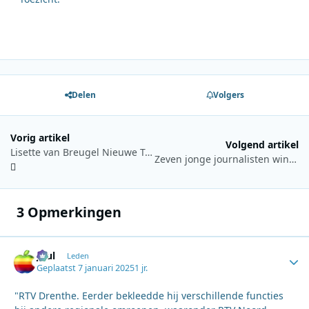
Delen
Volgers
Vorig artikel
Volgend artikel
Lisette van Breugel Nieuwe Toezichthouder bij AVROTROS
Zeven jonge journalisten winnen News City Academy Awards
3 Opmerkingen
Juul
Autho
Leden
Geplaatst
7 januari 2025
1 jr.
"RTV Drenthe. Eerder bekleedde hij verschillende functies