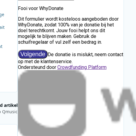
ige
ait
ht
d artikel
p Qmusic