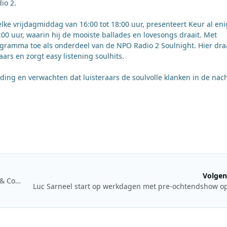
io 2.
lke vrijdagmiddag van 16:00 tot 18:00 uur, presenteert Keur al en
2:00 uur, waarin hij de mooiste ballades en lovesongs draait. Met
rogramma toe als onderdeel van de NPO Radio 2 Soulnight. Hier dra
aars en zorgt easy listening soulhits.
ing en verwachten dat luisteraars de soulvolle klanken in de nac
Volgen
Jorn Agterberg vanaf 1 maart nieuwe Head of Programming & Content bij JOE
Luc Sarneel start op werkdagen met pre-ochtendshow o