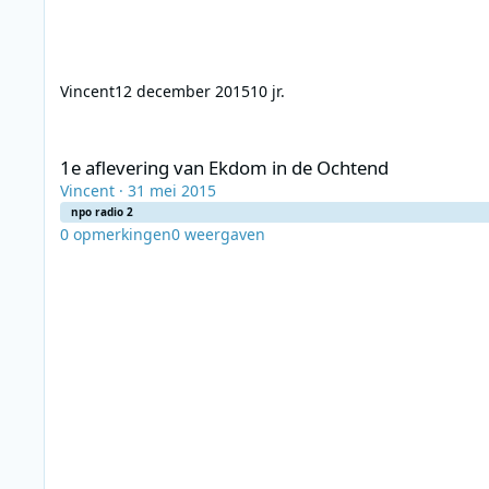
Vincent
12 december 2015
10 jr.
1e aflevering van Ekdom in de Ochtend
1e aflevering van Ekdom in de Ochtend
Vincent
·
31 mei 2015
npo radio 2
0
opmerkingen
0
weergaven