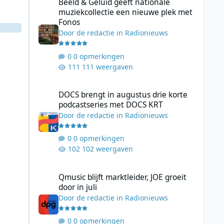
Beeld & Geluid geeft nationale
muziekcollectie een nieuwe plek met
Fonos
Door
de redactie
in
Radionieuws
0 opmerkingen
111 weergaven
DOCS brengt in augustus drie korte podcastseries met D
DOCS brengt in augustus drie korte
podcastseries met DOCS KRT
Door
de redactie
in
Radionieuws
0 opmerkingen
102 weergaven
Qmusic blijft marktleider, JOE groeit door in juli
Qmusic blijft marktleider, JOE groeit
door in juli
Door
de redactie
in
Radionieuws
0 opmerkingen