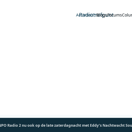
Radiotrefpunt
Activiteit
Blogs
Forums
Colu
NPO Radio 2 nu ook op de late zaterdagnacht met Eddy’s Nachtwacht Sou