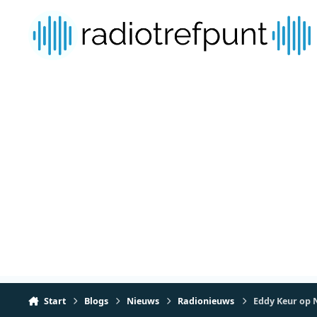
Spring naar bijdragen
Start
Blogs
Nieuws
Radionieuws
Eddy Keur op 