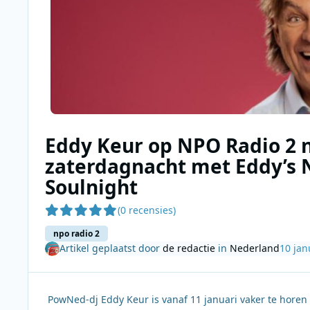
Eddy Keur op NPO Radio 2 n
zaterdagnacht met Eddy’s
Soulnight
(0 recensies)
npo radio 2
Artikel geplaatst door
de redactie
in
Nederland
10 jan
PowNed-dj Eddy Keur is vanaf 11 januari vaker te horen o