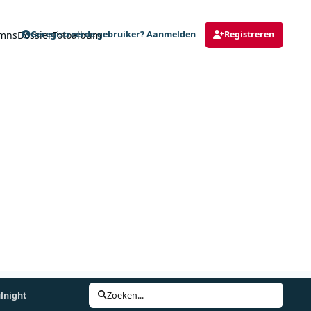
mns
Dossier
Fotoalbum
Geregistreerde gebruiker? Aanmelden
Registreren
lnight
Zoeken...