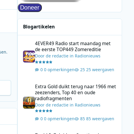
Blogartikelen
4EVER49 Radio start maandag met de eerste TOP449 Zome
4EVER49 Radio start maandag met
de eerste TOP449 Zomereditie
sen.
Door
de redactie
in
Radionieuws
0 opmerkingen
25 weergaven
Extra Gold duikt terug naar 1966 met zeezenders, Top 40
Extra Gold duikt terug naar 1966 met
zeezenders, Top 40 en oude
radiofragmenten
Door
de redactie
in
Radionieuws
0 opmerkingen
85 weergaven
Beeld & Geluid geeft nationale muziekcollectie een nieuw