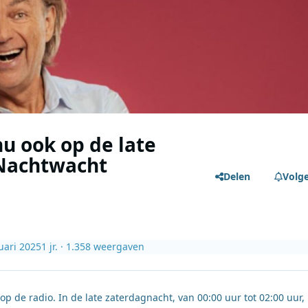
u ook op de late
 Nachtwacht
Delen
Volg
uari 2025
1 jr.
· 1.358 weergaven
p de radio. In de late zaterdagnacht, van 00:00 uur tot 02:00 uur, 