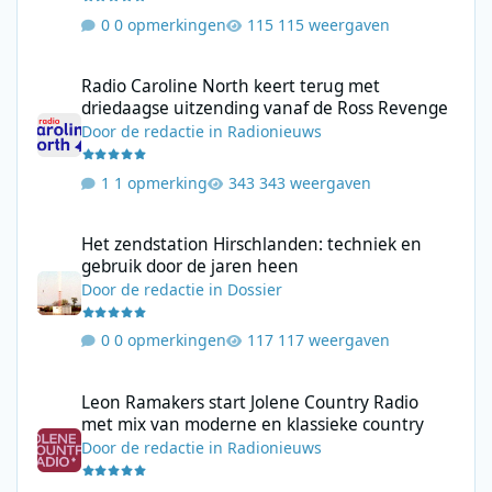
0 opmerkingen
115 weergaven
Radio Caroline North keert terug met driedaagse uitzending va
Radio Caroline North keert terug met
driedaagse uitzending vanaf de Ross Revenge
Door
de redactie
in
Radionieuws
1 opmerking
343 weergaven
Het zendstation Hirschlanden: techniek en gebruik door de jar
Het zendstation Hirschlanden: techniek en
gebruik door de jaren heen
Door
de redactie
in
Dossier
0 opmerkingen
117 weergaven
Leon Ramakers start Jolene Country Radio met mix van moderne 
Leon Ramakers start Jolene Country Radio
met mix van moderne en klassieke country
Door
de redactie
in
Radionieuws