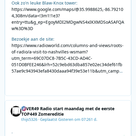
Ook zo'n leuke Blaw-Knox tower:
https://www.google.com/maps/@35.9988625,-86.79210
4,308m/data=!3m1!1e3?
entry=ttu&g_ep=EgoyMDI2MDgwNS4xIKXMDSoASAFQA
w%3D%3D
Bezoekje aan de site:
https://www.radioworld.com/columns-and-views/roots-
of-radio/a-visit-to-nashvilles-wsmam?
utm_term=69C07DC8-7B5C-43CD-AD4C-
051D0BFEE246&lrh=52c9ebd63dba857e02ec34def61fb
57ae9c943943efa8430daaa94f39e53e11b&utm_campai
gn=0028F35E-226C-4B60-AC88-
AB2831C8A639&utm_medium=email&utm_content=492
E7A06-2B42-4737-B74D-
8F09201A140D&utm_source=SmartBrief
4EVER49 Radio start maandag met de eerste
TOP449 Zomereditie
thijs5326
·
Geplaatst
Gisteren om 07:26
1 d.
.