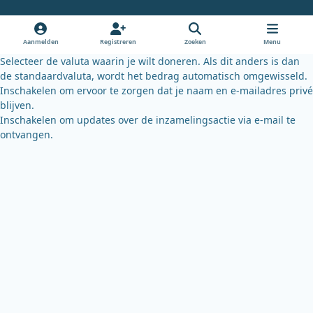
b
u
s
o
b
k
o
e
y
Aanmelden
Registreren
Zoeken
Menu
k
Selecteer de valuta waarin je wilt doneren. Als dit anders is dan
de standaardvaluta, wordt het bedrag automatisch omgewisseld.
Inschakelen om ervoor te zorgen dat je naam en e-mailadres privé
blijven.
Inschakelen om updates over de inzamelingsactie via e-mail te
ontvangen.