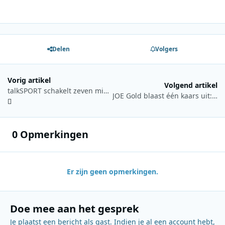
Delen
Volgers
Vorig artikel
Volgend artikel
talkSPORT schakelt zeven middengolfzenders uit in het Verenigd Koninkrijk
JOE Gold blaast één kaars uit: kans op €1.000 aan platen
0 Opmerkingen
Er zijn geen opmerkingen.
Doe mee aan het gesprek
Je plaatst een bericht als gast. Indien je al een account hebt,