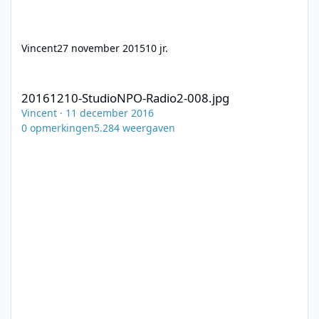
Vincent
27 november 2015
10 jr.
20161210-StudioNPO-Radio2-008.jpg
20161210-StudioNPO-Radio2-008.jpg
Vincent
·
11 december 2016
0
opmerkingen
5.284
weergaven