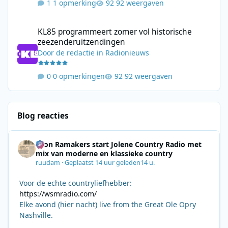
1 opmerking
92 weergaven
KL85 programmeert zomer vol historische zeezenderuitzending
KL85 programmeert zomer vol historische
zeezenderuitzendingen
Door
de redactie
in
Radionieuws
0 opmerkingen
92 weergaven
Blog reacties
Leon Ramakers start Jolene Country Radio met
mix van moderne en klassieke country
ruudam
·
Geplaatst
14 uur geleden
14 u.
Voor de echte countryliefhebber:
https://wsmradio.com/
Elke avond (hier nacht) live from the Great Ole Opry
Nashville.