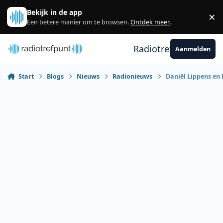
Spring naar bijdragen
Bekijk in de app
×
Sl
Een betere manier om te browsen.
Ontdek meer
.
Radiotrefpunt
Aanmelden
Start
Blogs
Nieuws
Radionieuws
Daniël Lippens en 