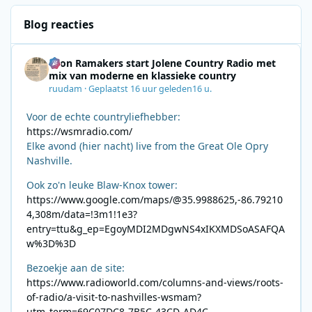
Blog reacties
Leon Ramakers start Jolene Country Radio met
mix van moderne en klassieke country
ruudam
·
Geplaatst
16 uur geleden
16 u.
Voor de echte countryliefhebber:
https://wsmradio.com/
Elke avond (hier nacht) live from the Great Ole Opry
Nashville.
Ook zo'n leuke Blaw-Knox tower:
https://www.google.com/maps/@35.9988625,-86.79210
4,308m/data=!3m1!1e3?
entry=ttu&g_ep=EgoyMDI2MDgwNS4xIKXMDSoASAFQA
w%3D%3D
Bezoekje aan de site:
https://www.radioworld.com/columns-and-views/roots-
of-radio/a-visit-to-nashvilles-wsmam?
utm_term=69C07DC8-7B5C-43CD-AD4C-