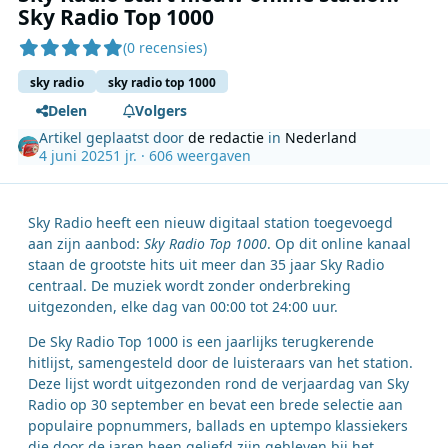
Sky Radio Top 1000
(0 recensies)
sky radio
sky radio top 1000
Delen
Volgers
Artikel geplaatst door
de redactie
in
Nederland
4 juni 2025
1 jr.
· 606 weergaven
Sky Radio heeft een nieuw digitaal station toegevoegd
aan zijn aanbod:
Sky Radio Top 1000
. Op dit online kanaal
staan de grootste hits uit meer dan 35 jaar Sky Radio
centraal. De muziek wordt zonder onderbreking
uitgezonden, elke dag van 00:00 tot 24:00 uur.
De Sky Radio Top 1000 is een jaarlijks terugkerende
hitlijst, samengesteld door de luisteraars van het station.
Deze lijst wordt uitgezonden rond de verjaardag van Sky
Radio op 30 september en bevat een brede selectie aan
populaire popnummers, ballads en uptempo klassiekers
die door de jaren heen geliefd zijn gebleven bij het