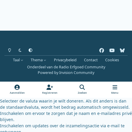
Heldere modus
Donkere modus
Systeemvoorkeur
f
y
b
a
o
l
Taal
Thema
Privacybeleid
Contact
Cookies
c
u
u
Onderdeel van de Radio Erfgoed Community
e
t
e
Powered by
Invision Community
b
u
s
o
b
k
o
e
y
Aanmelden
Registreren
Zoeken
Menu
k
Selecteer de valuta waarin je wilt doneren. Als dit anders is dan
de standaardvaluta, wordt het bedrag automatisch omgewisseld.
Inschakelen om ervoor te zorgen dat je naam en e-mailadres privé
blijven.
Inschakelen om updates over de inzamelingsactie via e-mail te
ontvangen.