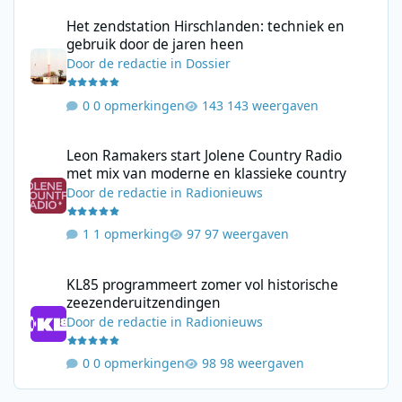
Het zendstation Hirschlanden: techniek en gebruik door de jar
Het zendstation Hirschlanden: techniek en
gebruik door de jaren heen
Door
de redactie
in
Dossier
0 opmerkingen
143 weergaven
Leon Ramakers start Jolene Country Radio met mix van moderne 
Leon Ramakers start Jolene Country Radio
met mix van moderne en klassieke country
Door
de redactie
in
Radionieuws
1 opmerking
97 weergaven
KL85 programmeert zomer vol historische zeezenderuitzending
KL85 programmeert zomer vol historische
zeezenderuitzendingen
Door
de redactie
in
Radionieuws
0 opmerkingen
98 weergaven