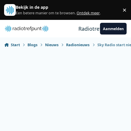
Spring naar bijdragen
Bekijk in de app
×
Sl
Een betere manier om te browsen.
Ontdek meer
.
Radiotrefpunt
Aanmelden
Start
Blogs
Nieuws
Radionieuws
Sky Radio start ni