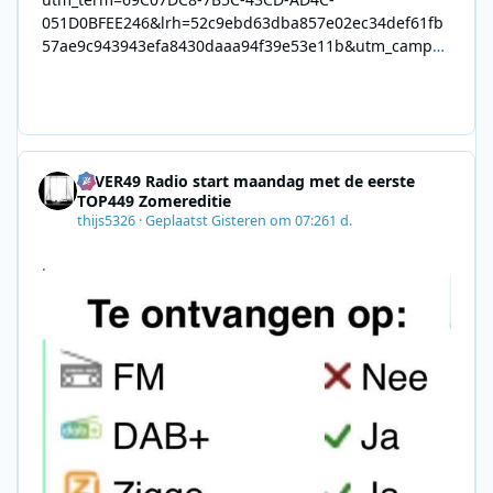
051D0BFEE246&lrh=52c9ebd63dba857e02ec34def61fb
57ae9c943943efa8430daaa94f39e53e11b&utm_campai
gn=0028F35E-226C-4B60-AC88-
AB2831C8A639&utm_medium=email&utm_content=492
E7A06-2B42-4737-B74D-
8F09201A140D&utm_source=SmartBrief
4EVER49 Radio start maandag met de eerste
TOP449 Zomereditie
thijs5326
·
Geplaatst
Gisteren om 07:26
1 d.
.