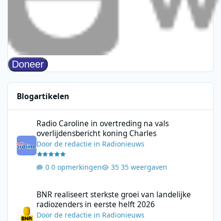
Blogartikelen
Radio Caroline in overtreding na vals overlijdensbericht koning 
Radio Caroline in overtreding na vals
overlijdensbericht koning Charles
Door
de redactie
in
Radionieuws
0 opmerkingen
35 weergaven
BNR realiseert sterkste groei van landelijke radiozenders in eers
BNR realiseert sterkste groei van landelijke
radiozenders in eerste helft 2026
Door
de redactie
in
Radionieuws