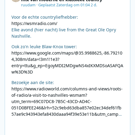
ruudam
·
Geplaatst
Zaterdag om 01:04
2 d.
Voor de echte countryliefhebber:
https://wsmradio.com/
Elke avond (hier nacht) live from the Great Ole Opry
Nashville.
Ook zo'n leuke Blaw-Knox tower:
https://www.google.com/maps/@35.9988625,-86.79210
4,308m/data=!3m1!1e3?
entry=ttu&g_ep=EgoyMDI2MDgwNS4xIKXMDSoASAFQA
w%3D%3D
Bezoekje aan de site:
https://www.radioworld.com/columns-and-views/roots-
of-radio/a-visit-to-nashvilles-wsmam?
utm_term=69C07DC8-7B5C-43CD-AD4C-
051D0BFEE246&lrh=52c9ebd63dba857e02ec34def61fb
57ae9c943943efa8430daaa94f39e53e11b&utm_campai
gn=0028F35E-226C-4B60-AC88-
AB2831C8A639&utm_medium=email&utm_content=492
E7A06-2B42-4737-B74D-