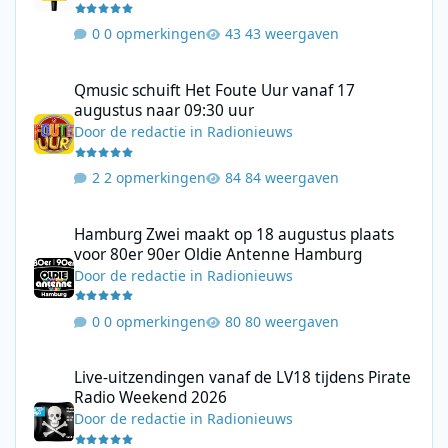
0 opmerkingen
43 weergaven
Qmusic schuift Het Foute Uur vanaf 17 augustus naar 09:30 uur
Qmusic schuift Het Foute Uur vanaf 17
augustus naar 09:30 uur
Door
de redactie
in
Radionieuws
2 opmerkingen
84 weergaven
Hamburg Zwei maakt op 18 augustus plaats voor 80er 90er Ol
Hamburg Zwei maakt op 18 augustus plaats
voor 80er 90er Oldie Antenne Hamburg
Door
de redactie
in
Radionieuws
0 opmerkingen
80 weergaven
Live-uitzendingen vanaf de LV18 tijdens Pirate Radio Weekend 
Live-uitzendingen vanaf de LV18 tijdens Pirate
Radio Weekend 2026
Door
de redactie
in
Radionieuws