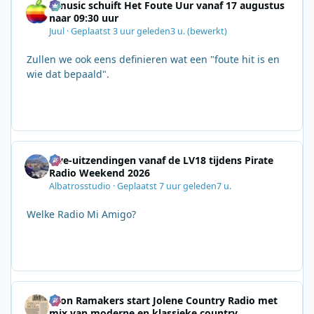
Qmusic schuift Het Foute Uur vanaf 17 augustus
naar 09:30 uur
Juul
·
Geplaatst
3 uur geleden
3 u.
(bewerkt)
Zullen we ook eens definieren wat een "foute hit is en
wie dat bepaald".
Live-uitzendingen vanaf de LV18 tijdens Pirate
Radio Weekend 2026
Albatrosstudio
·
Geplaatst
7 uur geleden
7 u.
Welke Radio Mi Amigo?
Leon Ramakers start Jolene Country Radio met
mix van moderne en klassieke country