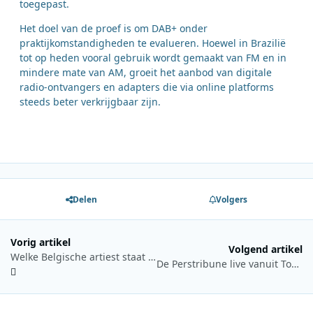
toegepast.
Het doel van de proef is om DAB+ onder
praktijkomstandigheden te evalueren. Hoewel in Brazilië
tot op heden vooral gebruik wordt gemaakt van FM en in
mindere mate van AM, groeit het aanbod van digitale
radio-ontvangers en adapters die via online platforms
steeds beter verkrijgbaar zijn.
Delen
Volgers
Vorig artikel
Volgend artikel
Welke Belgische artiest staat er dit jaar bovenaan in de Best of Belgium Top 100?
De Perstribune live vanuit Tourcafé in Beeld en Geluid