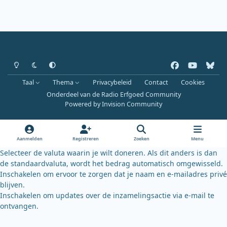
Heldere modus
Donkere modus
Systeemvoorkeur
f
y
b
a
o
l
Taal
Thema
Privacybeleid
Contact
Cookies
c
u
u
Onderdeel van de Radio Erfgoed Community
e
t
e
Powered by
Invision Community
b
u
s
o
b
k
o
e
y
Aanmelden
Registreren
Zoeken
Menu
k
Selecteer de valuta waarin je wilt doneren. Als dit anders is dan
de standaardvaluta, wordt het bedrag automatisch omgewisseld.
Inschakelen om ervoor te zorgen dat je naam en e-mailadres privé
blijven.
Inschakelen om updates over de inzamelingsactie via e-mail te
ontvangen.