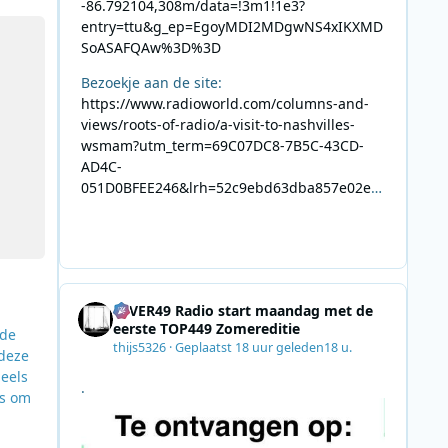
-86.792104,308m/data=!3m1!1e3?
via DRM
entry=ttu&g_ep=EgoyMDI2MDgwNS4xIKXMD
SoASAFQAw%3D%3D
Bezoekje aan de site:
https://www.radioworld.com/columns-and-
views/roots-of-radio/a-visit-to-nashvilles-
wsmam?utm_term=69C07DC8-7B5C-43CD-
AD4C-
051D0BFEE246&lrh=52c9ebd63dba857e02ec
34def61fb57ae9c943943efa8430daaa94f39e5
3e11b&utm_campaign=0028F35E-226C-4B60-
AC88-
AB2831C8A639&utm_medium=email&utm_co
ntent=492E7A06-2B42-4737-B74D-
4EVER49 Radio start maandag met de
8F09201A140D&utm_source=SmartBrief
eerste TOP449 Zomereditie
 de
thijs5326
·
Geplaatst
18 uur geleden
18 u.
 deze
deels
.
ns om
ale).