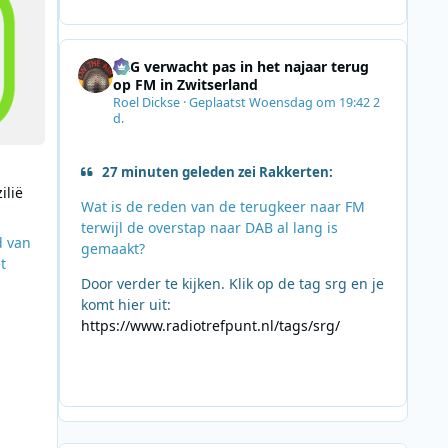
SRG verwacht pas in het najaar terug
op FM in Zwitserland
Roel Dickse
·
Geplaatst
Woensdag om 19:42
2
d.
27 minuten geleden zei Rakkerten:
ilië
Wat is de reden van de terugkeer naar FM
terwijl de overstap naar DAB al lang is
d van
gemaakt?
t
Door verder te kijken. Klik op de tag srg en je
n
komt hier uit:
https://www.radiotrefpunt.nl/tags/srg/
a
o en