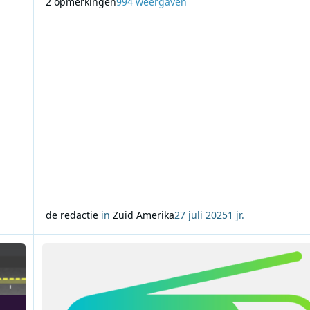
2 opmerkingen
994 weergaven
 van
In tegenstelling tot eerdere digitale pogingen, waarbij 
hybride systeem met analoge en digitale signalen werd
getest, biedt DRM in volledig
de redactie
in
Zuid Amerika
27 juli 2025
1 jr.
hoofdstad Chili
Lees meer over Eerste DAB+-uitzending in Zuid-Amerika van 