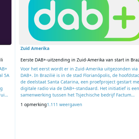
Zuid Amerika
li
Eerste DAB+-uitzending in Zuid-Amerika van start in Braz
DAB+
Voor het eerst wordt er in Zuid-Amerika uitgezonden via
al 5A
DAB+. In Brazilië is in de stad Florianópolis, de hoofdsta
de deelstaat Santa Catarina, een proefproject gestart me
ng
digitale radio via de DAB+-standaard. Het initiatief is ee
ruik
samenwerking tussen het Tsjechische bedrijf Factum
Radioscape en Radio Mais, onderdeel van de Mais Medi
1 opmerking
1.111 weergaven
Brazil-groep. Binnen het project worden drie radiostations
aangeboden via één DAB+-multiplex: Radio More, K Radi
P7 Nosta. Hiervoor wordt gebruikgemaakt