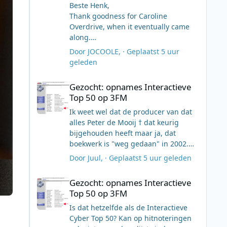
Beste Henk,
Thank goodness for Caroline
Overdrive, when it eventually came
along.
Mvg,
Door
JOCOOLE
, ·
Geplaatst
5 uur
John C
geleden
Gezocht: opnames Interactieve Top 50 op 3FM
Gezocht: opnames Interactieve
Top 50 op 3FM
Ik weet wel dat de producer van dat
alles Peter de Mooij † dat keurig
bijgehouden heeft maar ja, dat
boekwerk is "weg gedaan" in 2002.
VERBORGEN INHOUD ??????? wat is
Door
Juul
, ·
Geplaatst
5 uur geleden
dat ? Het is gewoon een jpg en ik ben
Gezocht: opnames Interactieve Top 50 op 3FM
gewoon
Gezocht: opnames Interactieve
ingelogd.....................pffffffffff
Top 50 op 3FM
[Verborgen inhoud]
Is dat hetzelfde als de Interactieve
Cyber Top 50? Kan op hitnoteringen