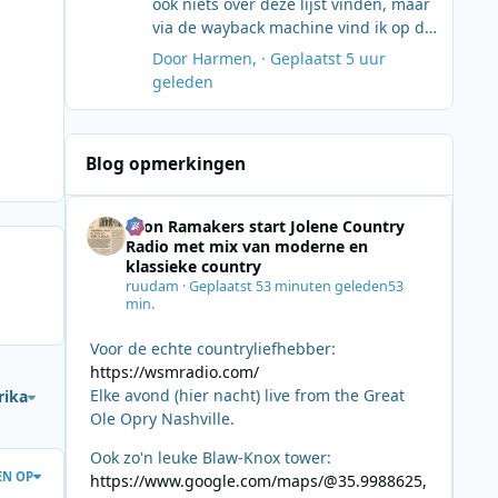
ook niets over deze lijst vinden, maar
via de wayback machine vind ik op de
site van de TROS iets uit 2001:
Door
Harmen
, ·
Geplaatst
5 uur
[Verborgen inhoud]
geleden
Blog opmerkingen
Leon Ramakers start Jolene Country
Radio met mix van moderne en
klassieke country
ruudam
·
Geplaatst
53 minuten geleden
53
min.
Voor de echte countryliefhebber:
https://wsmradio.com/
Elke avond (hier nacht) live from the Great
rika
Ole Opry Nashville.
Ook zo'n leuke Blaw-Knox tower:
EN OP
https://www.google.com/maps/@35.9988625,