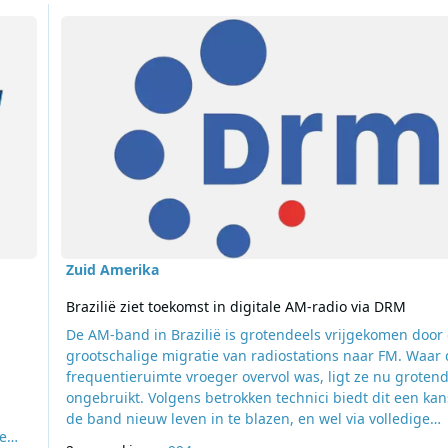
duren op de kortegolf
Lees meer over Brazilië ziet toekomst in digitale AM-radio 
Zuid Amerika
Brazilië ziet toekomst in digitale AM-radio via DRM
De AM-band in Brazilië is grotendeels vrijgekomen door
grootschalige migratie van radiostations naar FM. Waar
frequentieruimte vroeger overvol was, ligt ze nu groten
ongebruikt. Volgens betrokken technici biedt dit een ka
de band nieuw leven in te blazen, en wel via volledige
e
digitalisering met het DRM-systeem (Digital Radio Mondi