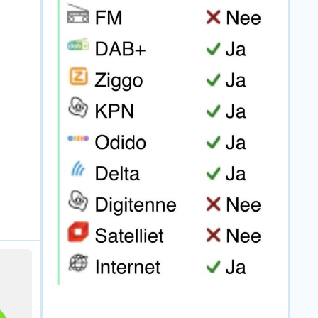
een
start in Brazilië