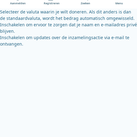
o
e
y
Aanmelden
Registreren
Zoeken
Menu
k
Selecteer de valuta waarin je wilt doneren. Als dit anders is dan
de standaardvaluta, wordt het bedrag automatisch omgewisseld.
Inschakelen om ervoor te zorgen dat je naam en e-mailadres privé
blijven.
Inschakelen om updates over de inzamelingsactie via e-mail te
ontvangen.