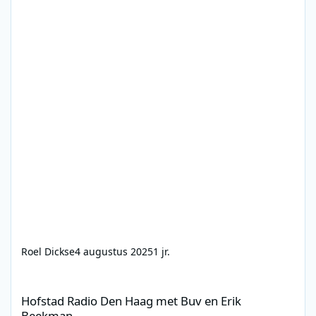
Roel Dickse
4 augustus 2025
1 jr.
Hofstad Radio Den Haag met Buv en Erik Beekman
Hofstad Radio Den Haag met Buv en Erik
Beekman