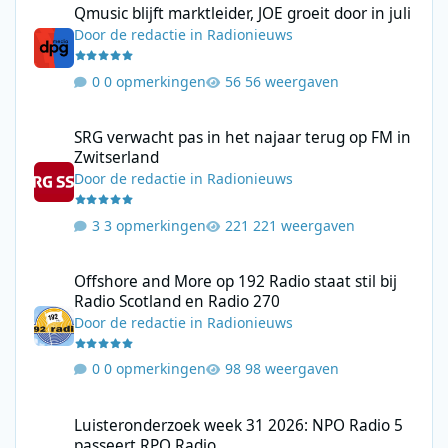
Qmusic blijft marktleider, JOE groeit door in juli
Door
de redactie
in
Radionieuws
0 opmerkingen
56 weergaven
SRG verwacht pas in het najaar terug op FM in Zwitserland
SRG verwacht pas in het najaar terug op FM in
Zwitserland
Door
de redactie
in
Radionieuws
3 opmerkingen
221 weergaven
Offshore and More op 192 Radio staat stil bij Radio Scotland en
Offshore and More op 192 Radio staat stil bij
Radio Scotland en Radio 270
Door
de redactie
in
Radionieuws
0 opmerkingen
98 weergaven
Luisteronderzoek week 31 2026: NPO Radio 5 passeert RPO Radi
Luisteronderzoek week 31 2026: NPO Radio 5
passeert RPO Radio