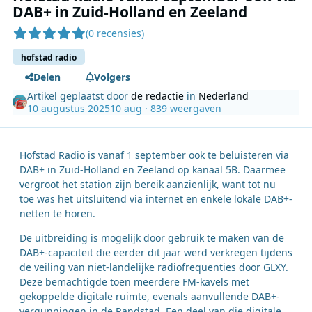
DAB+ in Zuid-Holland en Zeeland
(0 recensies)
hofstad radio
Delen
Volgers
Artikel geplaatst door
de redactie
in
Nederland
10 augustus 2025
10 aug
· 839 weergaven
Hofstad Radio is vanaf 1 september ook te beluisteren via
DAB+ in Zuid-Holland en Zeeland op kanaal 5B. Daarmee
vergroot het station zijn bereik aanzienlijk, want tot nu
toe was het uitsluitend via internet en enkele lokale DAB+-
netten te horen.
De uitbreiding is mogelijk door gebruik te maken van de
DAB+-capaciteit die eerder dit jaar werd verkregen tijdens
de veiling van niet-landelijke radiofrequenties door GLXY.
Deze bemachtigde toen meerdere FM-kavels met
gekoppelde digitale ruimte, evenals aanvullende DAB+-
vergunningen in de Randstad. Een deel van die digitale