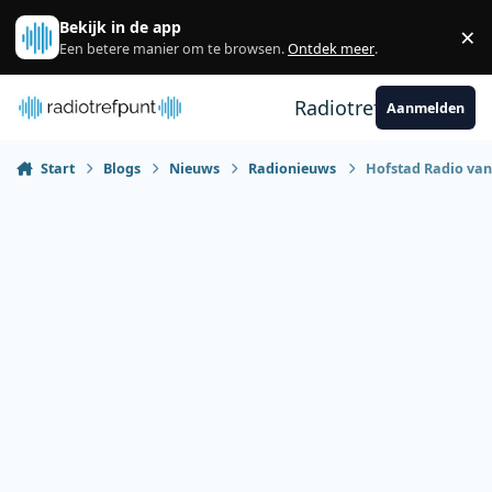
Spring naar bijdragen
Bekijk in de app
×
Sl
Een betere manier om te browsen.
Ontdek meer
.
Radiotrefpunt
Aanmelden
Start
Blogs
Nieuws
Radionieuws
Hofstad Radio van