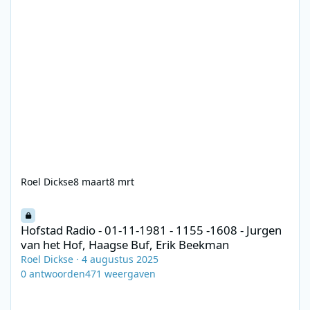
Roel Dickse
8 maart
8 mrt
Hofstad Radio - 01-11-1981 - 1155 -1608 - Jurgen van het Hof, H
Hofstad Radio - 01-11-1981 - 1155 -1608 - Jurgen
van het Hof, Haagse Buf, Erik Beekman
Roel Dickse
·
4 augustus 2025
0
antwoorden
471
weergaven