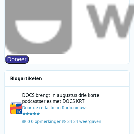
Blogartikelen
DOCS brengt in augustus drie korte podcastseries met DOCS KR
DOCS brengt in augustus drie korte
podcastseries met DOCS KRT
Door
de redactie
in
Radionieuws
0 opmerkingen
34 weergaven
Qmusic blijft marktleider, JOE groeit door in juli