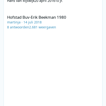
Hans van Rijswijk
20 april 2016
10 jr.
Hofstad Buv-Erik Beekman 1980
Hofstad Buv-Erik Beekman 1980
martinja
·
14 juli 2018
8
antwoorden
2.681
weergaven