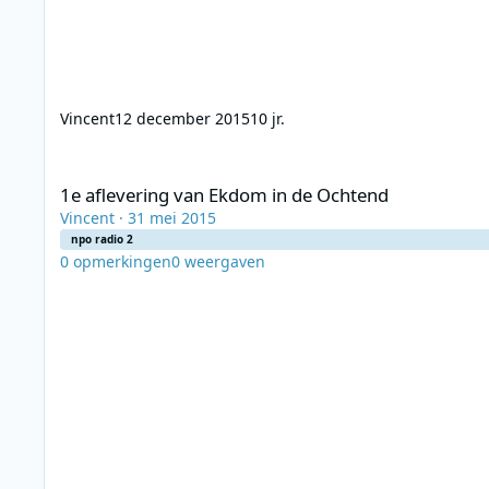
Vincent
12 december 2015
10 jr.
1e aflevering van Ekdom in de Ochtend
1e aflevering van Ekdom in de Ochtend
Vincent
·
31 mei 2015
npo radio 2
0
opmerkingen
0
weergaven