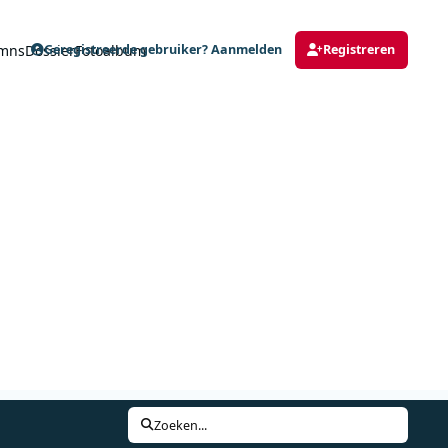
mns
Dossier
Fotoalbum
Geregistreerde gebruiker? Aanmelden
Registreren
Zoeken...