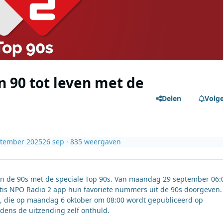
n 90 tot leven met de
Delen
Volg
ptember 2025
26 sep
· 835 weergaven
van de 90s met de speciale Top 90s. Van maandag 29 september 06:
ratis NPO Radio 2 app hun favoriete nummers uit de 90s doorgeven.
st, die op maandag 6 oktober om 08:00 wordt gepubliceerd op
jdens de uitzending zelf onthuld.