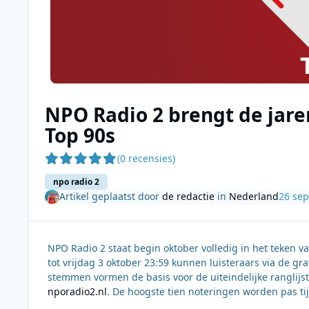
NPO Radio 2 brengt de jare
Top 90s
(0 recensies)
npo radio 2
Artikel geplaatst door
de redactie
in
Nederland
26 se
NPO Radio 2 staat begin oktober volledig in het teken 
tot vrijdag 3 oktober 23:59 kunnen luisteraars via de g
stemmen vormen de basis voor de uiteindelijke ranglij
nporadio2.nl
. De hoogste tien noteringen worden pas ti