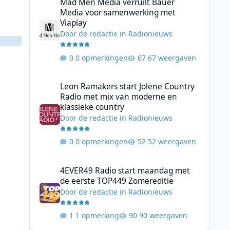
Mad Men Media verruilt Bauer
Media voor samenwerking met
Viaplay
Door
de redactie
in
Radionieuws
0 opmerkingen
67 weergaven
Leon Ramakers start Jolene Country Radio met mix van mo
Leon Ramakers start Jolene Country
Radio met mix van moderne en
klassieke country
Door
de redactie
in
Radionieuws
0 opmerkingen
52 weergaven
4EVER49 Radio start maandag met de eerste TOP449 Zome
4EVER49 Radio start maandag met
de eerste TOP449 Zomereditie
Door
de redactie
in
Radionieuws
1 opmerking
90 weergaven