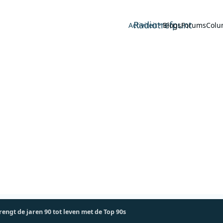
Radiotrefpunt
Activiteit
Blogs
Forums
Colu
engt de jaren 90 tot leven met de Top 90s