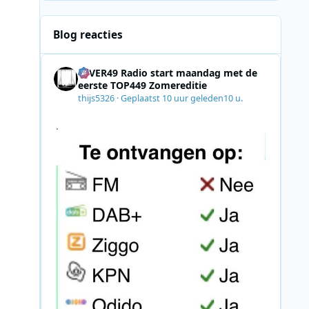
Blog reacties
4EVER49 Radio start maandag met de
eerste TOP449 Zomereditie
thijs5326
·
Geplaatst
10 uur geleden
10 u.
.