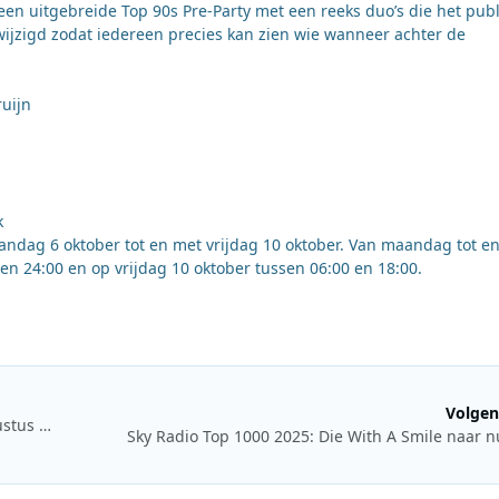
 een uitgebreide Top 90s Pre-Party met een reeks duo’s die het publ
ijzigd zodat iedereen precies kan zien wie wanneer achter de
ruijn
k
aandag 6 oktober tot en met vrijdag 10 oktober. Van maandag tot e
n 24:00 en op vrijdag 10 oktober tussen 06:00 en 18:00.
Volgen
NMO Streaming Audio Standaard: online luistergedrag augustus 2025
Sky Radio Top 1000 2025: Die With A Smile naar