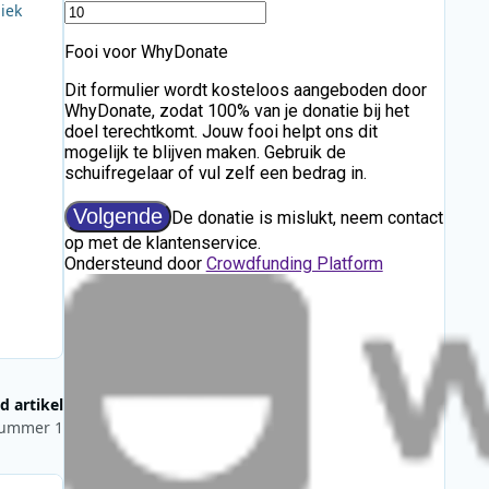
iek
n
d artikel
 nummer 1