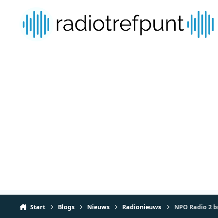
Spring naar bijdragen
Start
Blogs
Nieuws
Radionieuws
NPO Radio 2 br