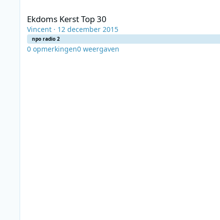
Ekdoms Kerst Top 30
Ekdoms Kerst Top 30
Vincent
·
12 december 2015
npo radio 2
0
opmerkingen
0
weergaven