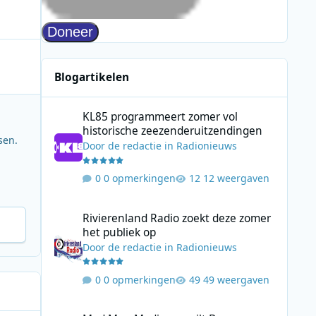
Blogartikelen
KL85 programmeert zomer vol historische zeezenderuitz
KL85 programmeert zomer vol
historische zeezenderuitzendingen
sen.
Door
de redactie
in
Radionieuws
0 opmerkingen
12 weergaven
Rivierenland Radio zoekt deze zomer het publiek op
Rivierenland Radio zoekt deze zomer
het publiek op
Door
de redactie
in
Radionieuws
0 opmerkingen
49 weergaven
Mad Men Media verruilt Bauer Media voor samenwerking 