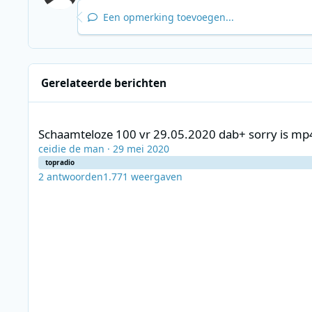
Een opmerking toevoegen...
Gerelateerde berichten
Schaamteloze 100 vr 29.05.2020 dab+ sorry is mp4 audio op
Schaamteloze 100 vr 29.05.2020 dab+ sorry is mp
ceidie de man
·
29 mei 2020
topradio
2
antwoorden
1.771
weergaven