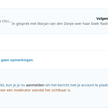
Volgen
Albert Heijn brengt kerstsfeer in de winkel met Sky Radio The Christmas Station
jn geen opmerkingen.
ebt, kun je je nu
aanmelden
om het bericht met je account te plaat
or een moderator voordat het zichtbaar is.