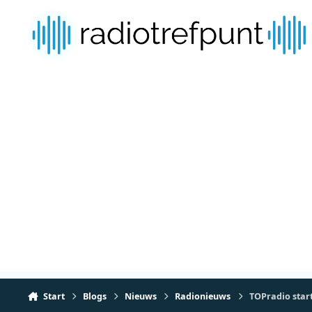
Spring naar bijdragen
Start
Blogs
Nieuws
Radionieuws
TOPradio star