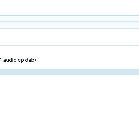
 dab+
4 audio op dab+