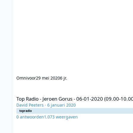
Omnivoor
29 mei 2020
6 jr.
Top Radio - Jeroen Gorus - 06-01-2020 (09.00-10.00)
Top Radio - Jeroen Gorus - 06-01-2020 (09.00-10.0
David Peeters
·
6 januari 2020
topradio
0
antwoorden
1.073
weergaven