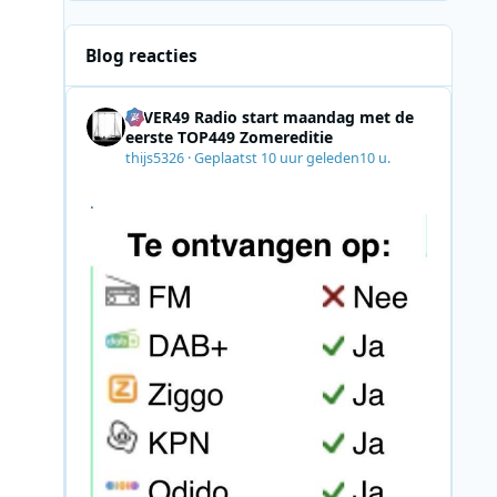
Blog reacties
4EVER49 Radio start maandag met de
eerste TOP449 Zomereditie
thijs5326
·
Geplaatst
10 uur geleden
10 u.
.