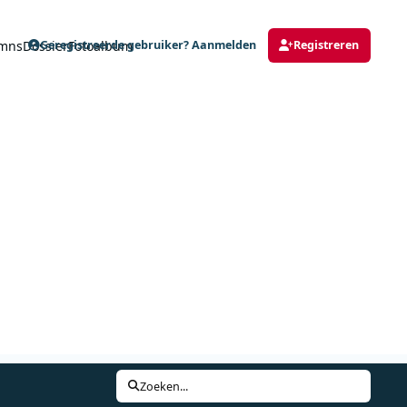
mns
Dossier
Fotoalbum
Geregistreerde gebruiker? Aanmelden
Registreren
Zoeken...