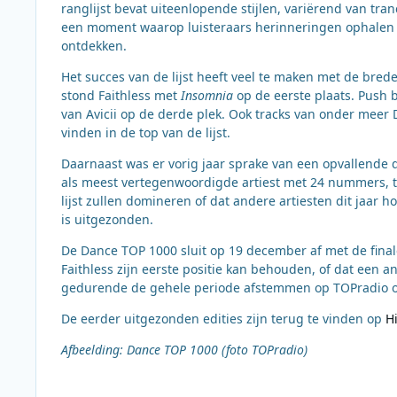
ranglijst bevat uiteenlopende stijlen, variërend van tranc
een moment waarop luisteraars herinneringen ophalen aa
ontdekken.
Het succes van de lijst heeft veel te maken met de brede s
stond Faithless met
Insomnia
op de eerste plaats. Push
van Avicii op de derde plek. Ook tracks van onder meer 
vinden in de top van de lijst.
Daarnaast was er vorig jaar sprake van een opvallende 
als meest vertegenwoordigde artiest met 24 nummers, te
lijst zullen domineren of dat andere artiesten dit jaar 
is uitgezonden.
De Dance TOP 1000 sluit op 19 december af met de fina
Faithless zijn eerste positie kan behouden, of dat een 
gedurende de gehele periode afstemmen op TOPradio om 
De eerder uitgezonden edities zijn terug te vinden op
H
Afbeelding: Dance TOP 1000 (foto TOPradio)