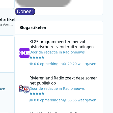
d artikel
In gesprek met Marjan van den Dorpe over haar boek 'Radio Veronica, anker van mijn jeugd'
Blogartikelen
KL85 programmeert zomer vol historische zeezenderuitz
KL85 programmeert zomer vol
historische zeezenderuitzendingen
Door
de redactie
in
Radionieuws
0 opmerkingen
20 weergaven
Rivierenland Radio zoekt deze zomer het publiek op
Rivierenland Radio zoekt deze zomer
het publiek op
Door
de redactie
in
Radionieuws
sen.
0 opmerkingen
56 weergaven
Mad Men Media verruilt Bauer Media voor samenwerking 