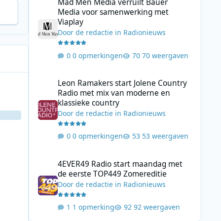
Mad Men Media verruilt Bauer
Media voor samenwerking met
Viaplay
Door
de redactie
in
Radionieuws
0 opmerkingen
70 weergaven
Leon Ramakers start Jolene Country Radio met mix van mo
Leon Ramakers start Jolene Country
Radio met mix van moderne en
klassieke country
Door
de redactie
in
Radionieuws
0 opmerkingen
53 weergaven
4EVER49 Radio start maandag met de eerste TOP449 Zome
4EVER49 Radio start maandag met
de eerste TOP449 Zomereditie
Door
de redactie
in
Radionieuws
1 opmerking
92 weergaven