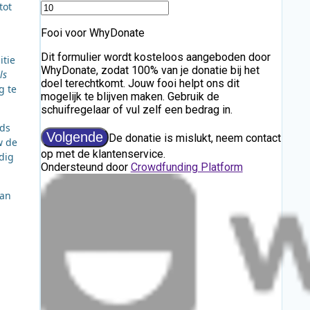
tot
itie
ls
g te
jds
w de
dig
an