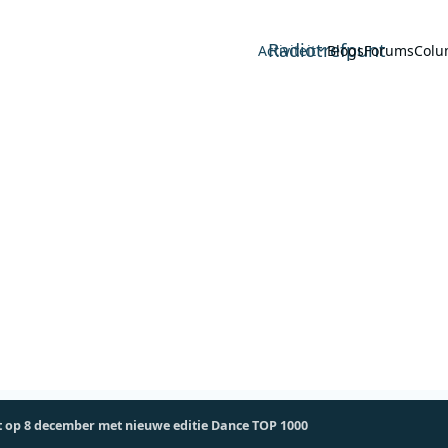
Radiotrefpunt
Activiteit
Blogs
Forums
Colu
t op 8 december met nieuwe editie Dance TOP 1000