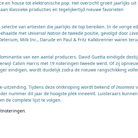
e en house tot elektronische pop. Het overzicht groeit jaarlijks uit 
n klassieke producties en tegelijkertijd nieuwe favorieten
electie van artiesten die jaarlijks de top bereiken. In de vorige ed
 behaalde met
Universal Nation
de tweede positie, gevolgd door
Leve
Delerium, Milk Inc., Darude en Paul & Fritz Kalkbrenner waren teru
dominantie van een aantal producers. David Guetta eindigde desti
rwijl Calvin Harris met 19 noteringen tweede werd. Of zij opnieu
hoger eindigen, wordt duidelijk zodra de nieuwe rangschikking volle
le-uitzending. Tijdens deze ontknoping wordt bekend of
Insomnia
v
ander nummer dit jaar de hoogste plek inneemt. Luisteraars kunnen
de complete lijst te volgen.
itnoteringen
.