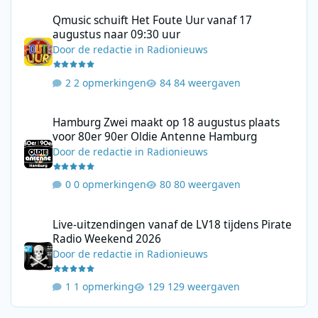
Qmusic schuift Het Foute Uur vanaf 17 augustus naar 09:30 uur
Qmusic schuift Het Foute Uur vanaf 17
augustus naar 09:30 uur
Door
de redactie
in
Radionieuws
2 opmerkingen
84 weergaven
Hamburg Zwei maakt op 18 augustus plaats voor 80er 90er Ol
Hamburg Zwei maakt op 18 augustus plaats
voor 80er 90er Oldie Antenne Hamburg
Door
de redactie
in
Radionieuws
0 opmerkingen
80 weergaven
Live-uitzendingen vanaf de LV18 tijdens Pirate Radio Weekend 
Live-uitzendingen vanaf de LV18 tijdens Pirate
Radio Weekend 2026
Door
de redactie
in
Radionieuws
1 opmerking
129 weergaven