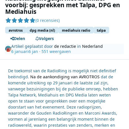
voorbij: gesprekken met Talpa, DPG en
Mediahuis
(0 recensies)
avrotros
dpg media (nl)
mediahuis radio
talpa
Delen
Volgers
Artikel geplaatst door
de redactie
in
Nederland
6 januari
6 jan
· 551 weergaven
De toekomst van de RadioRing is mogelijk niet definitief
beëindigd.
Na de aankondiging van AVROTROS
dat de
komende uitreiking op 29 januari de laatste zal zijn,
vanwege bezuinigingen bij de publieke omroep, hebben
Talpa Network, Mediahuis en DPG Media laten weten
open te staan voor gesprekken over een mogelijke
doorstart van het evenement. Deze radioprijzen,
waaronder de Gouden RadioRingen en Marconi Awards,
vormen al jarenlang een belangrijk moment binnen de
radiowereld, waarin prestaties van zenders, merken en