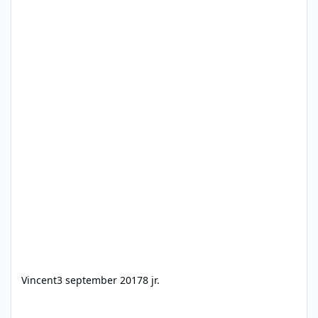
Vincent
3 september 2017
8 jr.
John de Mol koopt persbureau ANP