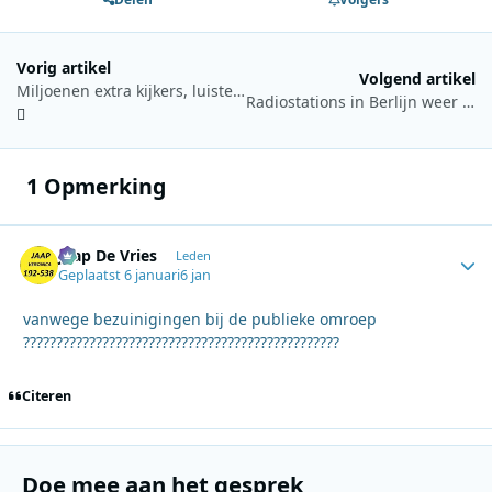
Vorig artikel
Volgend artikel
Miljoenen extra kijkers, luisteraars en volgers voor 3FM Serious Request
Radiostations in Berlijn weer in de lucht na grote stroomstoring
1 Opmerking
Jaap De Vries
Autho
Leden
Geplaatst
6 januari
6 jan
vanwege bezuinigingen bij de publieke omroep
????????????????????????????????????????????????
Citeren
Doe mee aan het gesprek