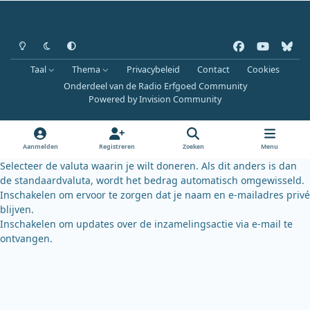
Heldere modus
Donkere modus
Systeemvoorkeur
f
y
b
a
o
l
Taal
Thema
Privacybeleid
Contact
Cookies
c
u
u
Onderdeel van de Radio Erfgoed Community
e
t
e
Powered by
Invision Community
b
u
s
o
b
k
o
e
y
Aanmelden
Registreren
Zoeken
Menu
k
Selecteer de valuta waarin je wilt doneren. Als dit anders is dan
de standaardvaluta, wordt het bedrag automatisch omgewisseld.
Inschakelen om ervoor te zorgen dat je naam en e-mailadres privé
blijven.
Inschakelen om updates over de inzamelingsactie via e-mail te
ontvangen.