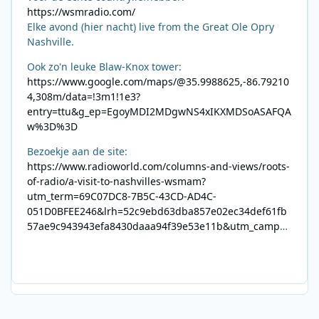
https://wsmradio.com/
Elke avond (hier nacht) live from the Great Ole Opry
Nashville.
Ook zo'n leuke Blaw-Knox tower:
https://www.google.com/maps/@35.9988625,-86.79210
4,308m/data=!3m1!1e3?
entry=ttu&g_ep=EgoyMDI2MDgwNS4xIKXMDSoASAFQA
w%3D%3D
Bezoekje aan de site:
https://www.radioworld.com/columns-and-views/roots-
of-radio/a-visit-to-nashvilles-wsmam?
utm_term=69C07DC8-7B5C-43CD-AD4C-
051D0BFEE246&lrh=52c9ebd63dba857e02ec34def61fb
57ae9c943943efa8430daaa94f39e53e11b&utm_campai
gn=0028F35E-226C-4B60-AC88-
AB2831C8A639&utm_medium=email&utm_content=492
E7A06-2B42-4737-B74D-
8F09201A140D&utm_source=SmartBrief