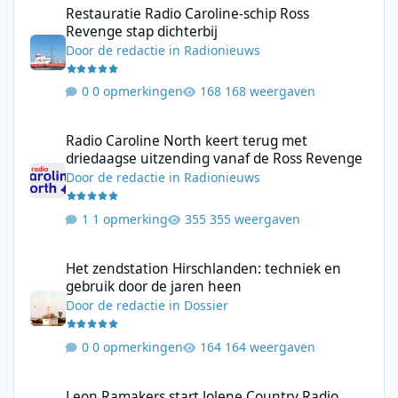
Restauratie Radio Caroline-schip Ross
Revenge stap dichterbij
Door
de redactie
in
Radionieuws
0 opmerkingen
168 weergaven
Radio Caroline North keert terug met driedaagse uitzending va
Radio Caroline North keert terug met
driedaagse uitzending vanaf de Ross Revenge
Door
de redactie
in
Radionieuws
1 opmerking
355 weergaven
Het zendstation Hirschlanden: techniek en gebruik door de jar
Het zendstation Hirschlanden: techniek en
gebruik door de jaren heen
Door
de redactie
in
Dossier
0 opmerkingen
164 weergaven
Leon Ramakers start Jolene Country Radio met mix van moderne 
Leon Ramakers start Jolene Country Radio