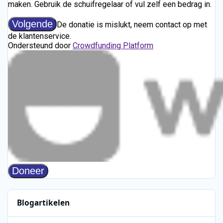
Blogartikelen
Restauratie Radio Caroline-schip Ross Revenge stap dichterbij