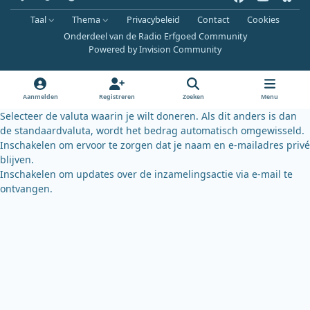
a
o
l
Taal
Thema
Privacybeleid
Contact
Cookies
c
u
u
Onderdeel van de Radio Erfgoed Community
e
t
e
Powered by
Invision Community
b
u
s
o
b
k
o
e
y
Aanmelden
Registreren
Zoeken
Menu
k
Selecteer de valuta waarin je wilt doneren. Als dit anders is dan
de standaardvaluta, wordt het bedrag automatisch omgewisseld.
Inschakelen om ervoor te zorgen dat je naam en e-mailadres privé
blijven.
Inschakelen om updates over de inzamelingsactie via e-mail te
ontvangen.