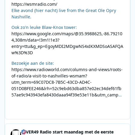
https://wsmradio.com/
Elke avond (hier nacht) live from the Great Ole Opry
Nashville.
Ook zo'n leuke Blaw-Knox tower:
https://www.google.com/maps/@35.9988625,-86.79210
4,308m/data=!3m1!1e3?
entry=ttu&g_ep=EgoyMDI2MDgwNS4xIKXMDSoASAFQA
w%3D%3D
Bezoekje aan de site:
https://www.radioworld.com/columns-and-views/roots-
of-radio/a-visit-to-nashvilles-wsmam?
utm_term=69C07DC8-7B5C-43CD-AD4C-
051D0BFEE246&lrh=52c9ebd63dba857e02ec34def61fb
57ae9c943943efa8430daaa94f39e53e11b&utm_campai
gn=0028F35E-226C-4B60-AC88-
AB2831C8A639&utm_medium=email&utm_content=492
E7A06-2B42-4737-B74D-
8F09201A140D&utm_source=SmartBrief
4EVER49 Radio start maandag met de eerste