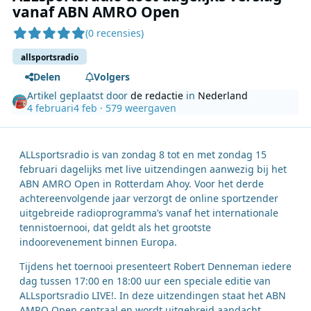
vanaf ABN AMRO Open
(0 recensies)
allsportsradio
Delen
Volgers
Artikel geplaatst door
de redactie
in
Nederland
4 februari
4 feb
· 579 weergaven
ALLsportsradio is van zondag 8 tot en met zondag 15
februari dagelijks met live uitzendingen aanwezig bij het
ABN AMRO Open in Rotterdam Ahoy. Voor het derde
achtereenvolgende jaar verzorgt de online sportzender
uitgebreide radioprogramma’s vanaf het internationale
tennistoernooi, dat geldt als het grootste
indoorevenement binnen Europa.
Tijdens het toernooi presenteert Robert Denneman iedere
dag tussen 17:00 en 18:00 uur een speciale editie van
ALLsportsradio LIVE!. In deze uitzendingen staat het ABN
AMRO Open centraal en wordt uitgebreid aandacht