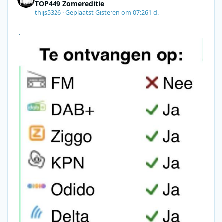
TOP449 Zomereditie
thijs5326
·
Geplaatst
Gisteren om 07:26
1 d.
.