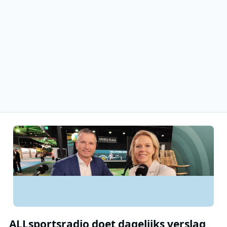
ALLsportsradio doet dagelijks verslag