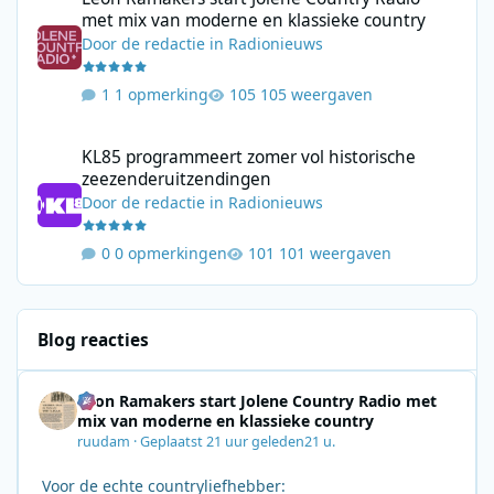
met mix van moderne en klassieke country
Door
de redactie
in
Radionieuws
1 opmerking
105 weergaven
KL85 programmeert zomer vol historische zeezenderuitzending
KL85 programmeert zomer vol historische
zeezenderuitzendingen
Door
de redactie
in
Radionieuws
0 opmerkingen
101 weergaven
Blog reacties
Leon Ramakers start Jolene Country Radio met
mix van moderne en klassieke country
ruudam
·
Geplaatst
21 uur geleden
21 u.
Voor de echte countryliefhebber: