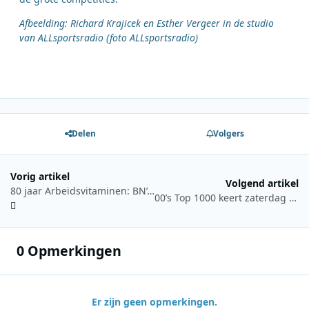
Afbeelding: Richard Krajicek en Esther Vergeer in de studio
van ALLsportsradio (foto ALLsportsradio)
Delen
Volgers
Vorig artikel
Volgend artikel
80 jaar Arbeidsvitaminen: BN’ers testen hun muziekkennis in quiz
00’s Top 1000 keert zaterdag terug op Radio 538
0 Opmerkingen
Er zijn geen opmerkingen.