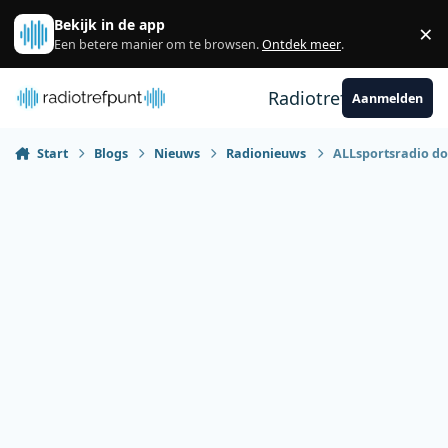
Spring naar bijdragen
Bekijk in de app
×
Sl
Een betere manier om te browsen.
Ontdek meer
.
Radiotrefpunt
Aanmelden
Start
Blogs
Nieuws
Radionieuws
ALLsportsradio do