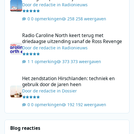
Door
de redactie
in
Radionieuws
0 opmerkingen
258 weergaven
Radio Caroline North keert terug met driedaagse uitzending va
Radio Caroline North keert terug met
driedaagse uitzending vanaf de Ross Revenge
Door
de redactie
in
Radionieuws
1 opmerking
373 weergaven
Het zendstation Hirschlanden: techniek en gebruik door de jar
Het zendstation Hirschlanden: techniek en
gebruik door de jaren heen
Door
de redactie
in
Dossier
0 opmerkingen
192 weergaven
Blog reacties