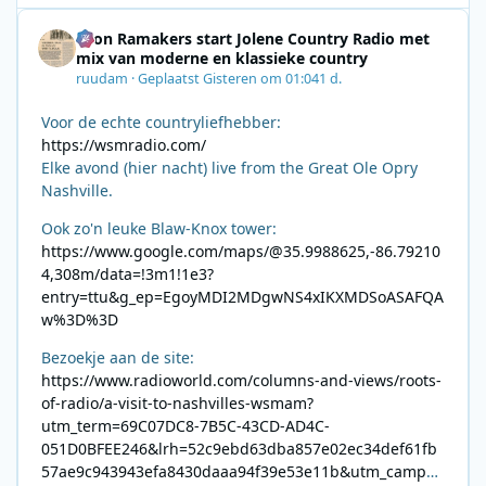
Leon Ramakers start Jolene Country Radio met
mix van moderne en klassieke country
ruudam
·
Geplaatst
Gisteren om 01:04
1 d.
Voor de echte countryliefhebber:
https://wsmradio.com/
Elke avond (hier nacht) live from the Great Ole Opry
Nashville.
Ook zo'n leuke Blaw-Knox tower:
https://www.google.com/maps/@35.9988625,-86.79210
4,308m/data=!3m1!1e3?
entry=ttu&g_ep=EgoyMDI2MDgwNS4xIKXMDSoASAFQA
w%3D%3D
Bezoekje aan de site:
https://www.radioworld.com/columns-and-views/roots-
of-radio/a-visit-to-nashvilles-wsmam?
utm_term=69C07DC8-7B5C-43CD-AD4C-
051D0BFEE246&lrh=52c9ebd63dba857e02ec34def61fb
57ae9c943943efa8430daaa94f39e53e11b&utm_campai