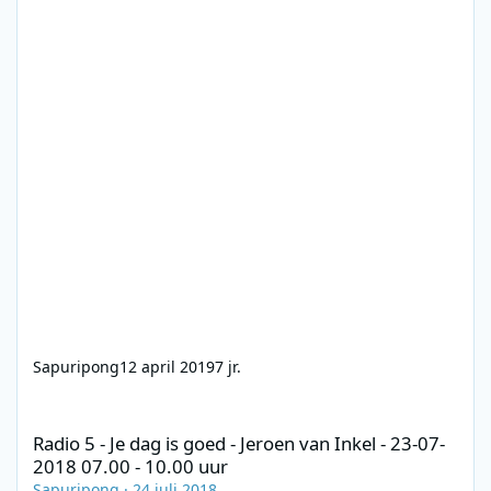
Sapuripong
12 april 2019
7 jr.
Radio 5 - Je dag is goed - Jeroen van Inkel - 23-07-2018 07.00 - 1
Radio 5 - Je dag is goed - Jeroen van Inkel - 23-07-
2018 07.00 - 10.00 uur
Sapuripong
·
24 juli 2018