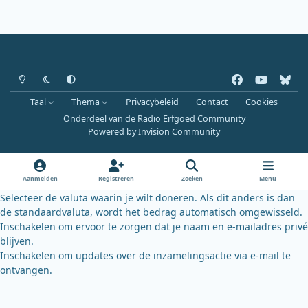
Heldere modus
Donkere modus
Systeemvoorkeur
f
y
b
a
o
l
Taal
Thema
Privacybeleid
Contact
Cookies
c
u
u
Onderdeel van de Radio Erfgoed Community
e
t
e
Powered by
Invision Community
b
u
s
o
b
k
o
e
y
Aanmelden
Registreren
Zoeken
Menu
k
Selecteer de valuta waarin je wilt doneren. Als dit anders is dan
de standaardvaluta, wordt het bedrag automatisch omgewisseld.
Inschakelen om ervoor te zorgen dat je naam en e-mailadres privé
blijven.
Inschakelen om updates over de inzamelingsactie via e-mail te
ontvangen.