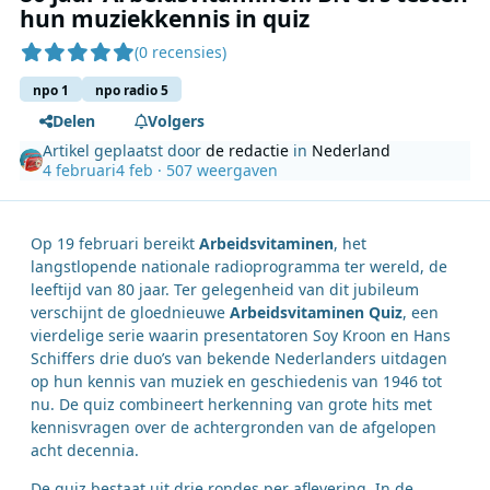
hun muziekkennis in quiz
(0 recensies)
npo 1
npo radio 5
Delen
Volgers
Artikel geplaatst door
de redactie
in
Nederland
4 februari
4 feb
· 507 weergaven
Op 19 februari bereikt
Arbeidsvitaminen
, het
langstlopende nationale radioprogramma ter wereld, de
leeftijd van 80 jaar. Ter gelegenheid van dit jubileum
verschijnt de gloednieuwe
Arbeidsvitaminen Quiz
, een
vierdelige serie waarin presentatoren Soy Kroon en Hans
Schiffers drie duo’s van bekende Nederlanders uitdagen
op hun kennis van muziek en geschiedenis van 1946 tot
nu. De quiz combineert herkenning van grote hits met
kennisvragen over de achtergronden van de afgelopen
acht decennia.
De quiz bestaat uit drie rondes per aflevering. In de