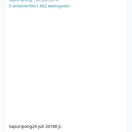
0
antwoorden
1.662
weergaven
Sapuripong
24 juli 2018
8 jr.