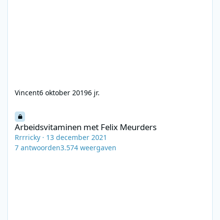
Vincent
6 oktober 2019
6 jr.
Arbeidsvitaminen met Felix Meurders
Arbeidsvitaminen met Felix Meurders
Rrrricky
·
13 december 2021
7
antwoorden
3.574
weergaven