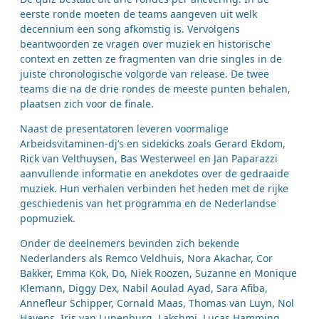
eerste ronde moeten de teams aangeven uit welk
decennium een song afkomstig is. Vervolgens
beantwoorden ze vragen over muziek en historische
context en zetten ze fragmenten van drie singles in de
juiste chronologische volgorde van release. De twee
teams die na de drie rondes de meeste punten behalen,
plaatsen zich voor de finale.
Naast de presentatoren leveren voormalige
Arbeidsvitaminen-dj’s en sidekicks zoals Gerard Ekdom,
Rick van Velthuysen, Bas Westerweel en Jan Paparazzi
aanvullende informatie en anekdotes over de gedraaide
muziek. Hun verhalen verbinden het heden met de rijke
geschiedenis van het programma en de Nederlandse
popmuziek.
Onder de deelnemers bevinden zich bekende
Nederlanders als Remco Veldhuis, Nora Akachar, Cor
Bakker, Emma Kok, Do, Niek Roozen, Suzanne en Monique
Klemann, Diggy Dex, Nabil Aoulad Ayad, Sara Afiba,
Annefleur Schipper, Cornald Maas, Thomas van Luyn, Nol
Havens, Iris van Lunenburg, Lakshmi, Lucas Hamming,