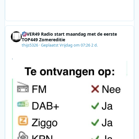
gn=0028F35E-226C-4B60-AC88-
AB2831C8A639&utm_medium=email&utm_content=492
E7A06-2B42-4737-B74D-
8F09201A140D&utm_source=SmartBrief
4EVER49 Radio start maandag met de eerste
TOP449 Zomereditie
thijs5326
·
Geplaatst
Vrijdag om 07:26
2 d.
.