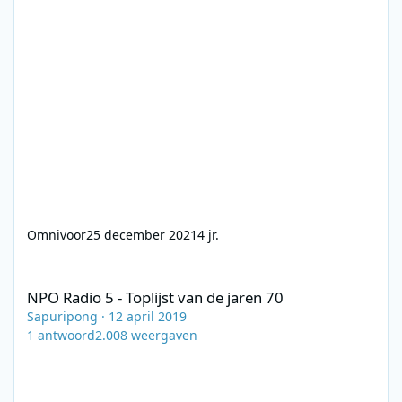
Omnivoor
25 december 2021
4 jr.
NPO Radio 5 - Toplijst van de jaren 70
NPO Radio 5 - Toplijst van de jaren 70
Sapuripong
·
12 april 2019
1
antwoord
2.008
weergaven