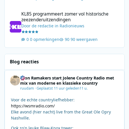
KL85 programmeert zomer vol historische zeezenderuitzending
KL85 programmeert zomer vol historische
zeezenderuitzendingen
Door
de redactie
in
Radionieuws
0 opmerkingen
90 weergaven
Blog reacties
Leon Ramakers start Jolene Country Radio met
mix van moderne en klassieke country
ruudam
·
Geplaatst
11 uur geleden
11 u.
Voor de echte countryliefhebber:
https://wsmradio.com/
Elke avond (hier nacht) live from the Great Ole Opry
Nashville.
Ook zo'n leuke Blaw-Knox tower: