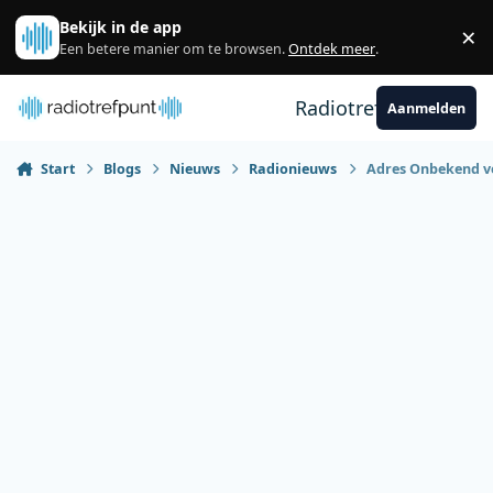
Spring naar bijdragen
Bekijk in de app
×
Sl
Een betere manier om te browsen.
Ontdek meer
.
Radiotrefpunt
Aanmelden
Start
Blogs
Nieuws
Radionieuws
Adres Onbekend ve