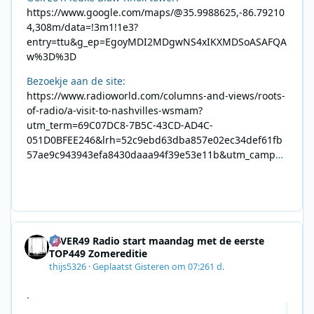
https://www.google.com/maps/@35.9988625,-86.79210
4,308m/data=!3m1!1e3?
entry=ttu&g_ep=EgoyMDI2MDgwNS4xIKXMDSoASAFQA
w%3D%3D
Bezoekje aan de site:
https://www.radioworld.com/columns-and-views/roots-
of-radio/a-visit-to-nashvilles-wsmam?
utm_term=69C07DC8-7B5C-43CD-AD4C-
051D0BFEE246&lrh=52c9ebd63dba857e02ec34def61fb
57ae9c943943efa8430daaa94f39e53e11b&utm_campai
gn=0028F35E-226C-4B60-AC88-
AB2831C8A639&utm_medium=email&utm_content=492
E7A06-2B42-4737-B74D-
8F09201A140D&utm_source=SmartBrief
4EVER49 Radio start maandag met de eerste
TOP449 Zomereditie
thijs5326
·
Geplaatst
Gisteren om 07:26
1 d.
.