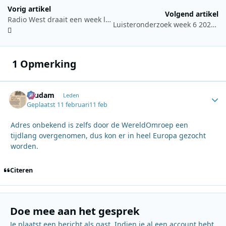
Vorig artikel
Volgend artikel
Radio West draait een week lang de beste 70’s-hits
Luisteronderzoek week 6 2026: NPO Radio 2 stijgt naar nummer 1, Radio 538 uit de top 5
1 Opmerking
ruudam
Autho
Leden
Geplaatst
11 februari
11 feb
Adres onbekend is zelfs door de WereldOmroep een
tijdlang overgenomen, dus kon er in heel Europa gezocht
worden.
Citeren
Doe mee aan het gesprek
Je plaatst een bericht als gast. Indien je al een account hebt,