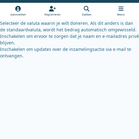
o
b
k
o
e
y
Aanmelden
Registreren
Zoeken
Menu
k
Selecteer de valuta waarin je wilt doneren. Als dit anders is dan
de standaardvaluta, wordt het bedrag automatisch omgewisseld.
Inschakelen om ervoor te zorgen dat je naam en e-mailadres privé
blijven.
Inschakelen om updates over de inzamelingsactie via e-mail te
ontvangen.