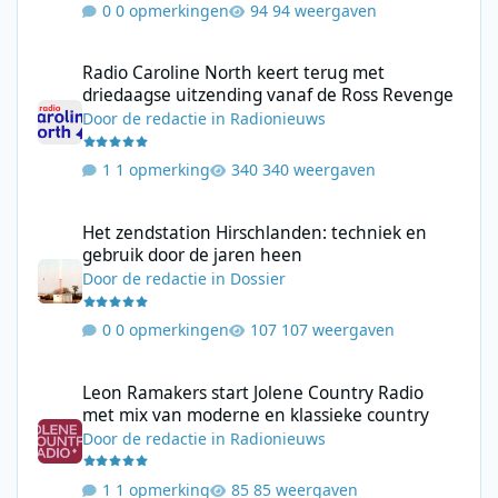
0 opmerkingen
94 weergaven
Radio Caroline North keert terug met driedaagse uitzending va
Radio Caroline North keert terug met
driedaagse uitzending vanaf de Ross Revenge
Door
de redactie
in
Radionieuws
1 opmerking
340 weergaven
Het zendstation Hirschlanden: techniek en gebruik door de jar
Het zendstation Hirschlanden: techniek en
gebruik door de jaren heen
Door
de redactie
in
Dossier
0 opmerkingen
107 weergaven
Leon Ramakers start Jolene Country Radio met mix van moderne 
Leon Ramakers start Jolene Country Radio
met mix van moderne en klassieke country
Door
de redactie
in
Radionieuws
1 opmerking
85 weergaven