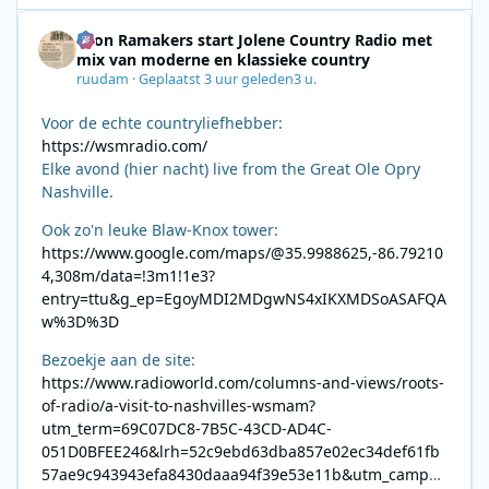
Leon Ramakers start Jolene Country Radio met
mix van moderne en klassieke country
ruudam
·
Geplaatst
3 uur geleden
3 u.
Voor de echte countryliefhebber:
https://wsmradio.com/
Elke avond (hier nacht) live from the Great Ole Opry
Nashville.
Ook zo'n leuke Blaw-Knox tower:
https://www.google.com/maps/@35.9988625,-86.79210
4,308m/data=!3m1!1e3?
entry=ttu&g_ep=EgoyMDI2MDgwNS4xIKXMDSoASAFQA
w%3D%3D
Bezoekje aan de site:
https://www.radioworld.com/columns-and-views/roots-
of-radio/a-visit-to-nashvilles-wsmam?
utm_term=69C07DC8-7B5C-43CD-AD4C-
051D0BFEE246&lrh=52c9ebd63dba857e02ec34def61fb
57ae9c943943efa8430daaa94f39e53e11b&utm_campai