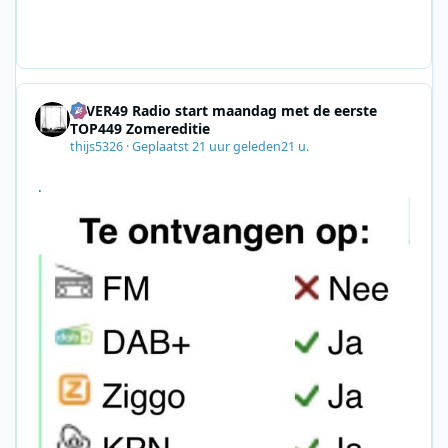
gn=0028F35E-226C-4B60-AC88-
AB2831C8A639&utm_medium=email&utm_content=492
E7A06-2B42-4737-B74D-
8F09201A140D&utm_source=SmartBrief
4EVER49 Radio start maandag met de eerste
TOP449 Zomereditie
thijs5326
·
Geplaatst
21 uur geleden
21 u.
.