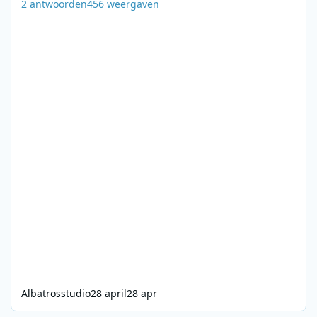
2
antwoorden
456
weergaven
Albatrosstudio
28 april
28 apr