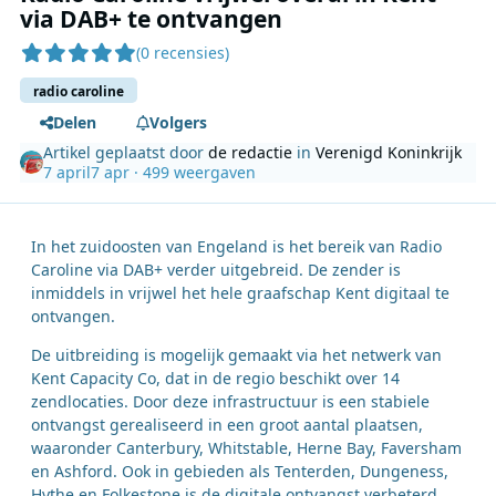
via DAB+ te ontvangen
(0 recensies)
radio caroline
Delen
Volgers
Artikel geplaatst door
de redactie
in
Verenigd Koninkrijk
7 april
7 apr
· 499 weergaven
In het zuidoosten van Engeland is het bereik van Radio
Caroline via DAB+ verder uitgebreid. De zender is
inmiddels in vrijwel het hele graafschap Kent digitaal te
ontvangen.
De uitbreiding is mogelijk gemaakt via het netwerk van
Kent Capacity Co, dat in de regio beschikt over 14
zendlocaties. Door deze infrastructuur is een stabiele
ontvangst gerealiseerd in een groot aantal plaatsen,
waaronder Canterbury, Whitstable, Herne Bay, Faversham
en Ashford. Ook in gebieden als Tenterden, Dungeness,
Hythe en Folkestone is de digitale ontvangst verbeterd.