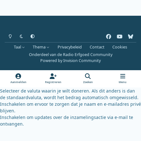
Heldere modus
Donkere modus
Systeemvoorkeur
f
y
b
a
o
l
Taal
Thema
Privacybeleid
Contact
Cookies
c
u
u
Onderdeel van de Radio Erfgoed Community
e
t
e
Powered by
Invision Community
b
u
s
o
b
k
o
e
y
Aanmelden
Registreren
Zoeken
Menu
k
Selecteer de valuta waarin je wilt doneren. Als dit anders is dan
de standaardvaluta, wordt het bedrag automatisch omgewisseld.
Inschakelen om ervoor te zorgen dat je naam en e-mailadres privé
blijven.
Inschakelen om updates over de inzamelingsactie via e-mail te
ontvangen.