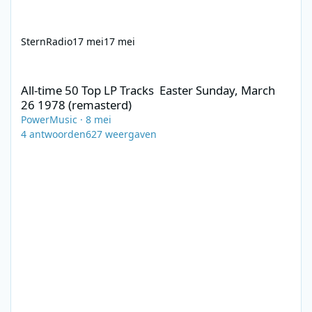
SternRadio
17 mei
17 mei
All-time 50 Top LP Tracks Easter Sunday, March 26 1978 (remast
All-time 50 Top LP Tracks Easter Sunday, March
26 1978 (remasterd)
PowerMusic
·
8 mei
4
antwoorden
627
weergaven