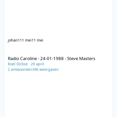
johan1
11 mei
11 mei
Radio Caroline - 24-01-1988 - Steve Masters
Radio Caroline - 24-01-1988 - Steve Masters
Roel Dickse
·
29 april
2
antwoorden
396
weergaven