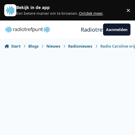
Spring naar bijdragen
Bekijk in de app
×
Sl
Een betere manier om te browsen.
Ontdek meer
.
Radiotrefpunt
Aanmelden
Start
Blogs
Nieuws
Radionieuws
Radio Caroline vri