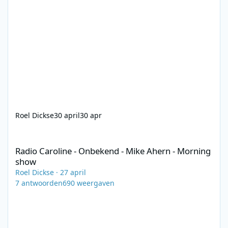
Roel Dickse
30 april
30 apr
Radio Caroline - Onbekend - Mike Ahern - Morning show
Radio Caroline - Onbekend - Mike Ahern - Morning
show
Roel Dickse
·
27 april
7
antwoorden
690
weergaven