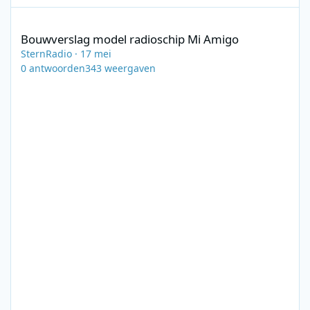
Bouwverslag model radioschip Mi Amigo
Bouwverslag model radioschip Mi Amigo
SternRadio
·
17 mei
0
antwoorden
343
weergaven