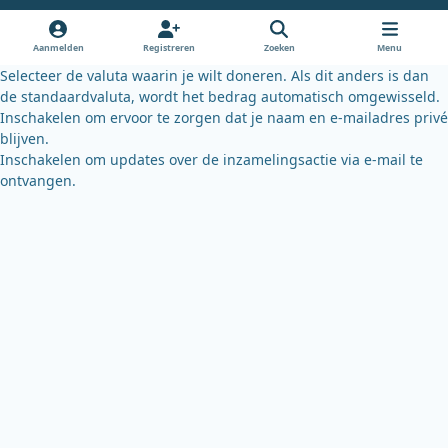
o
b
k
o
e
y
Aanmelden
Registreren
Zoeken
Menu
k
Selecteer de valuta waarin je wilt doneren. Als dit anders is dan
de standaardvaluta, wordt het bedrag automatisch omgewisseld.
Inschakelen om ervoor te zorgen dat je naam en e-mailadres privé
blijven.
Inschakelen om updates over de inzamelingsactie via e-mail te
ontvangen.