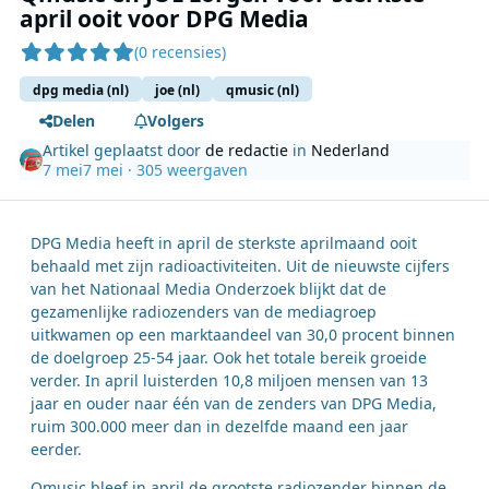
april ooit voor DPG Media
(0 recensies)
dpg media (nl)
joe (nl)
qmusic (nl)
Delen
Volgers
Artikel geplaatst door
de redactie
in
Nederland
7 mei
7 mei
· 305 weergaven
DPG Media heeft in april de sterkste aprilmaand ooit
behaald met zijn radioactiviteiten. Uit de nieuwste cijfers
van het Nationaal Media Onderzoek blijkt dat de
gezamenlijke radiozenders van de mediagroep
uitkwamen op een marktaandeel van 30,0 procent binnen
de doelgroep 25-54 jaar. Ook het totale bereik groeide
verder. In april luisterden 10,8 miljoen mensen van 13
jaar en ouder naar één van de zenders van DPG Media,
ruim 300.000 meer dan in dezelfde maand een jaar
eerder.
Qmusic bleef in april de grootste radiozender binnen de