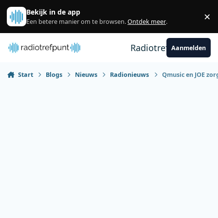
Spring naar bijdragen
Bekijk in de app
×
Sl
Een betere manier om te browsen.
Ontdek meer
.
Radiotrefpunt
Aanmelden
Start
Blogs
Nieuws
Radionieuws
Qmusic en JOE zorg