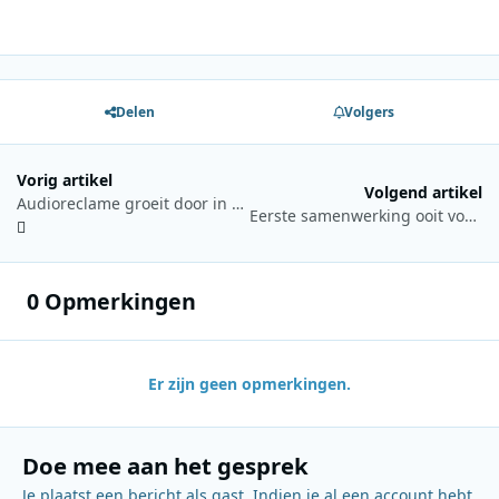
Delen
Volgers
Vorig artikel
Volgend artikel
Audioreclame groeit door in eerste kwartaal van 2026
Eerste samenwerking ooit voor K3 met Donnie voor Qmusic Foute Anthem 2026
0 Opmerkingen
Er zijn geen opmerkingen.
Doe mee aan het gesprek
Je plaatst een bericht als gast. Indien je al een account hebt,