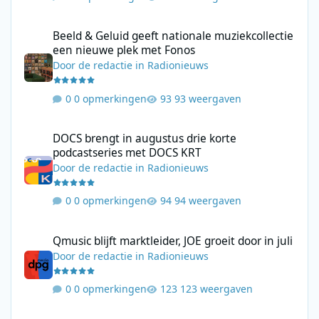
Beeld & Geluid geeft nationale muziekcollectie een nieuwe plek
Beeld & Geluid geeft nationale muziekcollectie
een nieuwe plek met Fonos
Door
de redactie
in
Radionieuws
0 opmerkingen
93 weergaven
DOCS brengt in augustus drie korte podcastseries met DOCS KR
DOCS brengt in augustus drie korte
podcastseries met DOCS KRT
Door
de redactie
in
Radionieuws
0 opmerkingen
94 weergaven
Qmusic blijft marktleider, JOE groeit door in juli
Qmusic blijft marktleider, JOE groeit door in juli
Door
de redactie
in
Radionieuws
0 opmerkingen
123 weergaven
SRG verwacht pas in het najaar terug op FM in Zwitserland