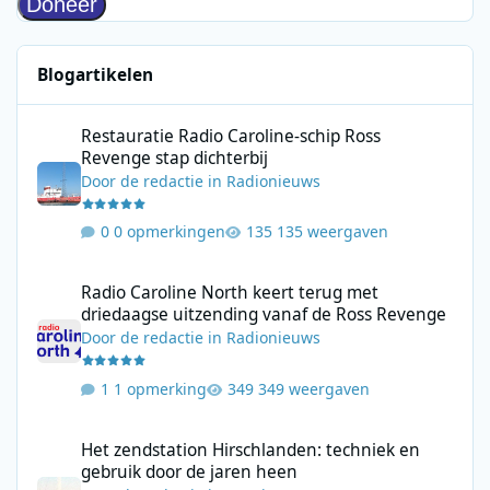
Blogartikelen
Restauratie Radio Caroline-schip Ross Revenge stap dichterbij
Restauratie Radio Caroline-schip Ross
Revenge stap dichterbij
Door
de redactie
in
Radionieuws
0 opmerkingen
135 weergaven
Radio Caroline North keert terug met driedaagse uitzending va
Radio Caroline North keert terug met
driedaagse uitzending vanaf de Ross Revenge
Door
de redactie
in
Radionieuws
1 opmerking
349 weergaven
Het zendstation Hirschlanden: techniek en gebruik door de jar
Het zendstation Hirschlanden: techniek en
gebruik door de jaren heen