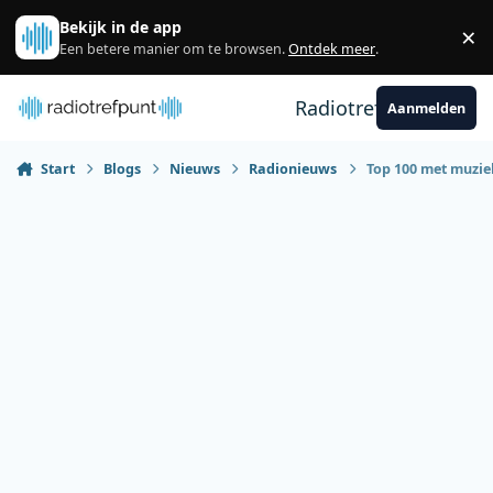
Spring naar bijdragen
Bekijk in de app
×
Sl
Een betere manier om te browsen.
Ontdek meer
.
Radiotrefpunt
Aanmelden
Start
Blogs
Nieuws
Radionieuws
Top 100 met muzie