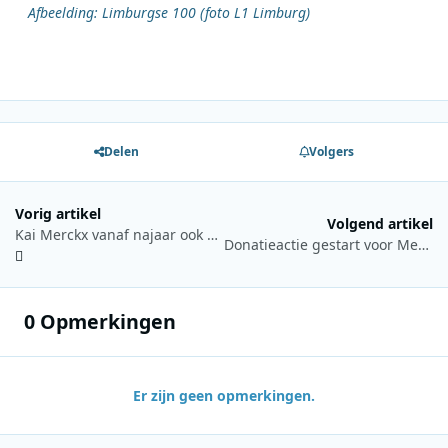
Afbeelding: Limburgse 100 (foto L1 Limburg)
Delen
Volgers
Vorig artikel
Volgend artikel
Kai Merckx vanaf najaar ook op vrijdagochtend te horen op JOE
Donatieactie gestart voor MediaPages na claim rond beeldmateriaal
0 Opmerkingen
Er zijn geen opmerkingen.