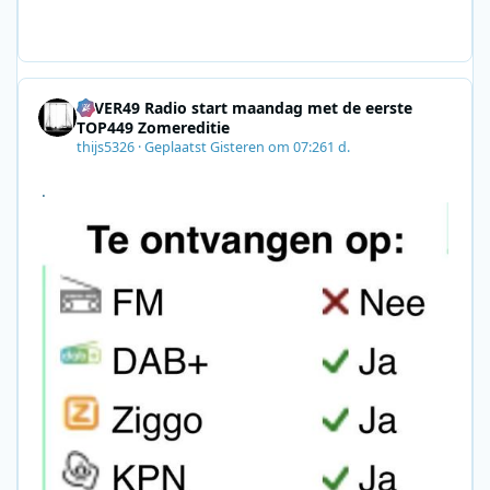
AB2831C8A639&utm_medium=email&utm_content=492
E7A06-2B42-4737-B74D-
8F09201A140D&utm_source=SmartBrief
4EVER49 Radio start maandag met de eerste
TOP449 Zomereditie
thijs5326
·
Geplaatst
Gisteren om 07:26
1 d.
.