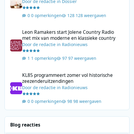
Door
de redactie
in
Dossier
0 opmerkingen
128 weergaven
Leon Ramakers start Jolene Country Radio met mix van moderne 
Leon Ramakers start Jolene Country Radio
met mix van moderne en klassieke country
Door
de redactie
in
Radionieuws
1 opmerking
97 weergaven
KL85 programmeert zomer vol historische zeezenderuitzending
KL85 programmeert zomer vol historische
zeezenderuitzendingen
Door
de redactie
in
Radionieuws
0 opmerkingen
98 weergaven
Blog reacties