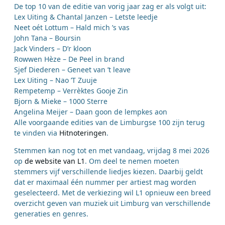
De top 10 van de editie van vorig jaar zag er als volgt uit:
Lex Uiting & Chantal Janzen – Letste leedje
Neet oét Lottum – Hald mich ’s vas
John Tana – Boursin
Jack Vinders – D’r kloon
Rowwen Hèze – De Peel in brand
Sjef Diederen – Geneet van ’t leave
Lex Uiting – Nao ’T Zuuje
Rempetemp – Verrèktes Gooje Zin
Bjorn & Mieke – 1000 Sterre
Angelina Meijer – Daan goon de lempkes aon
Alle voorgaande edities van de Limburgse 100 zijn terug
te vinden via
Hitnoteringen
.
Stemmen kan nog tot en met vandaag, vrijdag 8 mei 2026
op
de website van L1
. Om deel te nemen moeten
stemmers vijf verschillende liedjes kiezen. Daarbij geldt
dat er maximaal één nummer per artiest mag worden
geselecteerd. Met de verkiezing wil L1 opnieuw een breed
overzicht geven van muziek uit Limburg van verschillende
generaties en genres.