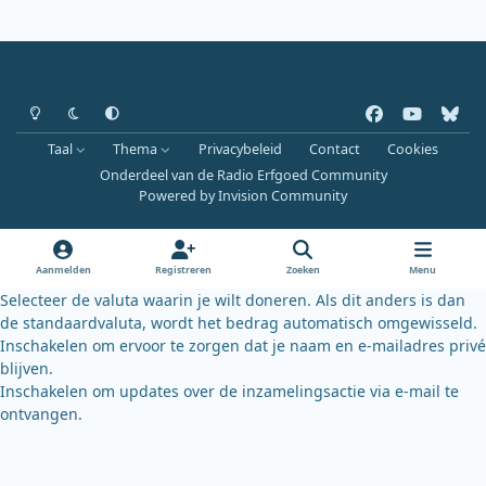
Heldere modus
Donkere modus
Systeemvoorkeur
f
y
b
a
o
l
Taal
Thema
Privacybeleid
Contact
Cookies
c
u
u
Onderdeel van de Radio Erfgoed Community
e
t
e
Powered by
Invision Community
b
u
s
o
b
k
o
e
y
Aanmelden
Registreren
Zoeken
Menu
k
Selecteer de valuta waarin je wilt doneren. Als dit anders is dan
de standaardvaluta, wordt het bedrag automatisch omgewisseld.
Inschakelen om ervoor te zorgen dat je naam en e-mailadres privé
blijven.
Inschakelen om updates over de inzamelingsactie via e-mail te
ontvangen.