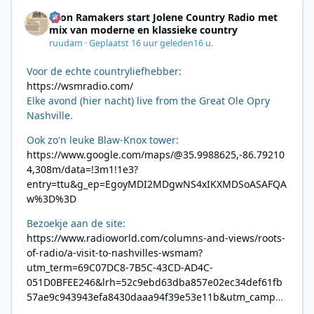
Leon Ramakers start Jolene Country Radio met
mix van moderne en klassieke country
ruudam
·
Geplaatst
16 uur geleden
16 u.
Voor de echte countryliefhebber:
https://wsmradio.com/
Elke avond (hier nacht) live from the Great Ole Opry
Nashville.
Ook zo'n leuke Blaw-Knox tower:
https://www.google.com/maps/@35.9988625,-86.79210
4,308m/data=!3m1!1e3?
entry=ttu&g_ep=EgoyMDI2MDgwNS4xIKXMDSoASAFQA
w%3D%3D
Bezoekje aan de site:
https://www.radioworld.com/columns-and-views/roots-
of-radio/a-visit-to-nashvilles-wsmam?
utm_term=69C07DC8-7B5C-43CD-AD4C-
051D0BFEE246&lrh=52c9ebd63dba857e02ec34def61fb
57ae9c943943efa8430daaa94f39e53e11b&utm_campai
gn=0028F35E-226C-4B60-AC88-