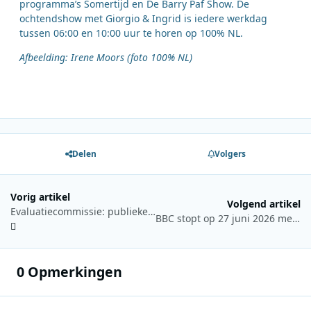
programma’s Somertijd en De Barry Paf Show. De
ochtendshow met Giorgio & Ingrid is iedere werkdag
tussen 06:00 en 10:00 uur te horen op 100% NL.
Afbeelding: Irene Moors (foto 100% NL)
Delen
Volgers
Vorig artikel
Volgend artikel
Evaluatiecommissie: publieke omroep mist gezamenlijke koers voor toekomst
BBC stopt op 27 juni 2026 met Radio 4 via langegolf
0 Opmerkingen