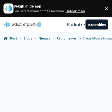
Spring naar bijdragen
Bekijk in de app
×
Sl
Een betere manier om te browsen.
Ontdek meer
.
Radiotrefpunt
Aanmelden
Start
Blogs
Nieuws
Radionieuws
Irene Moors trouw