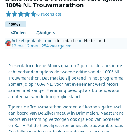
100% NL Trouwmarathon
(0 recensies)
100% nl
Delen
Volgers
Artikel geplaatst door
de redactie
in
Nederland
12 mei
12 mei
· 254 weergaven
Presentatrice Irene Moors gaat op 2 juni luisteraars in de
echt verbinden tijdens de tweede editie van de 100% NL
Trouwmarathon. Dat maakte zij bekend in het programma
Somertijd op 100% NL. Voor het evenement werd Moors
samen met zanger Flemming beëdigd als buitengewoon
ambtenaar van de burgerlijke stand.
Tijdens de Trouwmarathon worden elf koppels getrouwd
aan boord van De Zilvermeeuw in Drimmelen. Naast Irene
Moors en Flemming verzorgen ook dj’s Rob van Someren
en Barry Paf de huwelijksceremonies als trouwambtenaar.
De stellen worden verdeeld over de vier babsen en