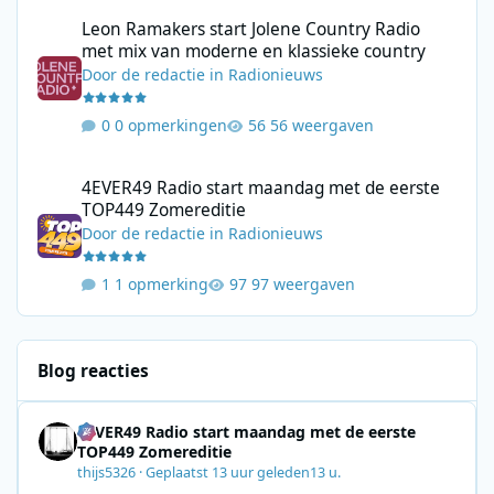
Leon Ramakers start Jolene Country Radio met mix van moderne 
Leon Ramakers start Jolene Country Radio
met mix van moderne en klassieke country
Door
de redactie
in
Radionieuws
0 opmerkingen
56 weergaven
4EVER49 Radio start maandag met de eerste TOP449 Zomerediti
4EVER49 Radio start maandag met de eerste
TOP449 Zomereditie
Door
de redactie
in
Radionieuws
1 opmerking
97 weergaven
Blog reacties
4EVER49 Radio start maandag met de eerste
TOP449 Zomereditie
thijs5326
·
Geplaatst
13 uur geleden
13 u.