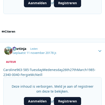
Aanmelden
Registreren
of
Citeren
Author stats
martinja
Leden
Geplaatst
11 november 2017
8 jr.
AUTEUR
Caroline963-585-TuesdayWedenesday26th27thMarch1985-
2340-0040-FergieMcNeill
Deze inhoud is verborgen. Meld je aan of registreer
om deze te bekijken.
Aanmelden
Registreren
of