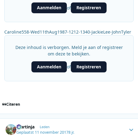
Aanmelden
Registreren
of
Caroline558-Wed11thAug1987-1212-1340-JackieLee-JohnTyler
Deze inhoud is verborgen. Meld je aan of registreer
om deze te bekijken.
Aanmelden
Registreren
of
Citeren
Author stats
martinja
Leden
Geplaatst
11 november 2017
8 jr.