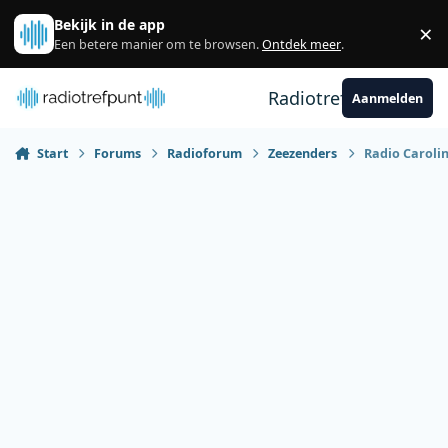
Spring naar bijdragen
Bekijk in de app
×
Sl
Een betere manier om te browsen.
Ontdek meer
.
Radiotrefpunt
Aanmelden
Start
Forums
Radioforum
Zeezenders
Radio Carolin