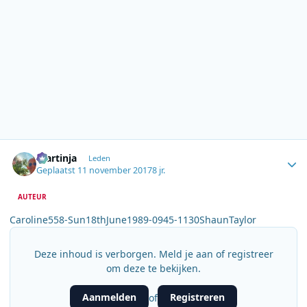
Author stats
martinja
Leden
Geplaatst
11 november 2017
8 jr.
AUTEUR
Caroline558-Sun18thJune1989-0945-1130ShaunTaylor
Deze inhoud is verborgen. Meld je aan of registreer
om deze te bekijken.
Aanmelden
Registreren
of