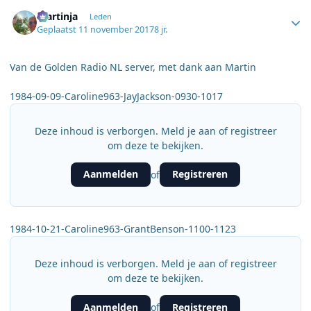
Author stats
martinja
Leden
Geplaatst
11 november 2017
8 jr.
Van de Golden Radio NL server, met dank aan Martin
1984-09-09-Caroline963-JayJackson-0930-1017
Deze inhoud is verborgen. Meld je aan of registreer
om deze te bekijken.
Aanmelden
Registreren
of
1984-10-21-Caroline963-GrantBenson-1100-1123
Deze inhoud is verborgen. Meld je aan of registreer
om deze te bekijken.
Aanmelden
Registreren
of