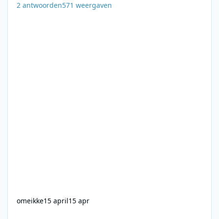
2
antwoorden
571
weergaven
omeikke
15 april
15 apr