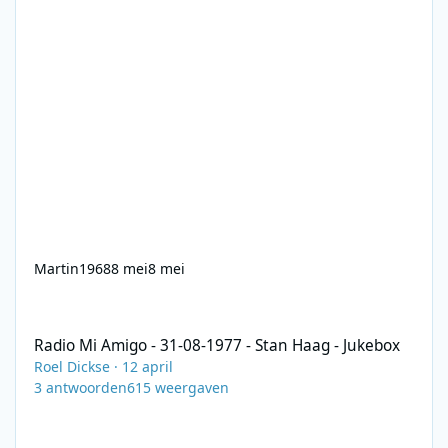
Martin1968
8 mei
8 mei
Radio Mi Amigo - 31-08-1977 - Stan Haag - Jukebox
Radio Mi Amigo - 31-08-1977 - Stan Haag - Jukebox
Roel Dickse
·
12 april
3
antwoorden
615
weergaven