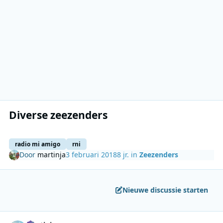
Diverse zeezenders
radio mi amigo
rni
Door
martinja
3 februari 2018
8 jr.
in
Zeezenders
Nieuwe discussie starten
Author stats