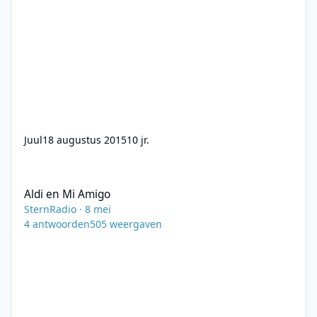
Juul
18 augustus 2015
10 jr.
Aldi en Mi Amigo
Aldi en Mi Amigo
SternRadio
·
8 mei
4
antwoorden
505
weergaven