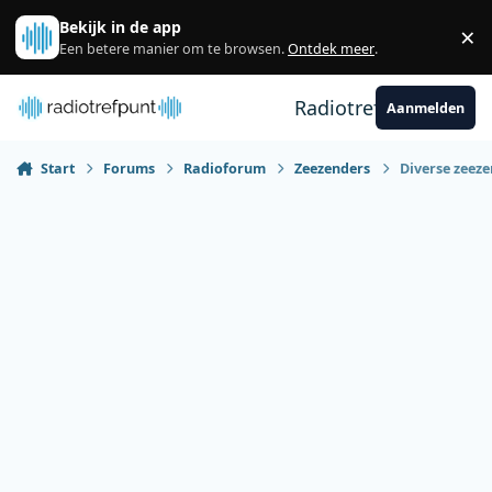
Spring naar bijdragen
Bekijk in de app
×
Sl
Een betere manier om te browsen.
Ontdek meer
.
Radiotrefpunt
Aanmelden
Start
Forums
Radioforum
Zeezenders
Diverse zeez