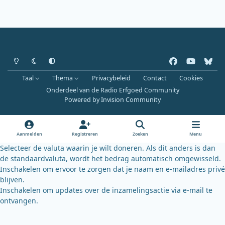
Heldere modus
Donkere modus
Systeemvoorkeur
f
y
b
a
o
l
Taal
Thema
Privacybeleid
Contact
Cookies
c
u
u
Onderdeel van de Radio Erfgoed Community
e
t
e
Powered by
Invision Community
b
u
s
o
b
k
o
e
y
Aanmelden
Registreren
Zoeken
Menu
k
Selecteer de valuta waarin je wilt doneren. Als dit anders is dan
de standaardvaluta, wordt het bedrag automatisch omgewisseld.
Inschakelen om ervoor te zorgen dat je naam en e-mailadres privé
blijven.
Inschakelen om updates over de inzamelingsactie via e-mail te
ontvangen.