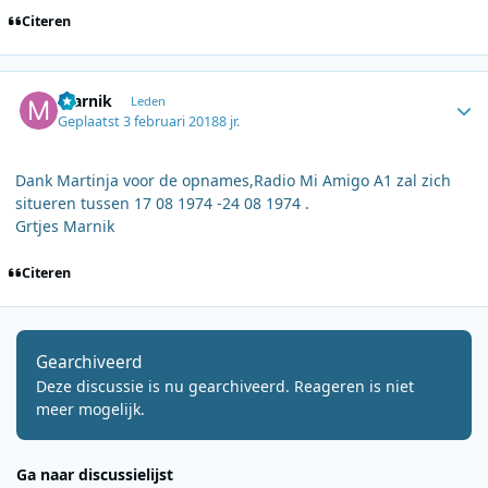
Citeren
Author stats
marnik
Leden
Geplaatst
3 februari 2018
8 jr.
Dank Martinja voor de opnames,Radio Mi Amigo A1 zal zich
situeren tussen 17 08 1974 -24 08 1974 .
Grtjes Marnik
Citeren
Gearchiveerd
Deze discussie is nu gearchiveerd. Reageren is niet
meer mogelijk.
Ga naar discussielijst