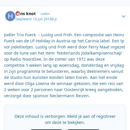
Author stats
hans knot
Leden
Geplaatst
13 juli 2018
8 jr.
Jodler Trio Fuerk – Lustig und Froh. Een compositie van Heinz
Fuerk van de LP Holiday in Austria op het Carinia label. Een lp
vol jodelliedjes. Lustig und Froh werd door Ferry Maat ingezet
voor de tune van het item: ‘Nederlands Jodelkampioenschap’
op Radio Noordzee. In de zomer van 1972 was deze
competitie 5 weken lang op woensdag, donderdag en vrijdag
in zijn programma te beluisteren, waarbij deelnemers vanuit
de studio hun kunsten konden laten horen. Aan het einde
werd door Olga Lowina de winnaar gekozen, die een reis van
2 weken voor 2 personen naar Oostenrijk kreeg aangeboden,
verzorgd door sponsor Neckermann Reizen.
Deze inhoud is verborgen. Meld je aan of registreer
om deze te bekijken.