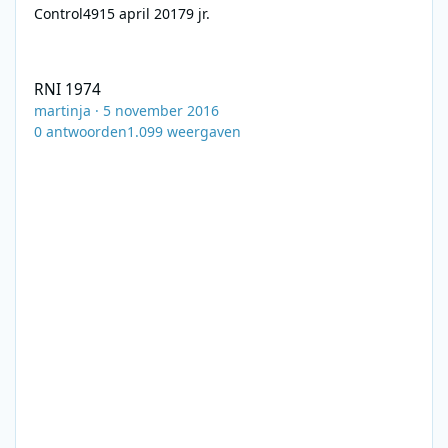
Control49
15 april 2017
9 jr.
RNI 1974
RNI 1974
martinja
·
5 november 2016
0
antwoorden
1.099
weergaven