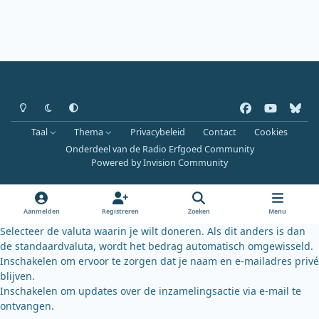
Heldere modus
Donkere modus
Systeemvoorkeur
f
y
b
a
o
l
Taal
Thema
Privacybeleid
Contact
Cookies
c
u
u
Onderdeel van de Radio Erfgoed Community
e
t
e
Powered by
Invision Community
b
u
s
o
b
k
o
e
y
Aanmelden
Registreren
Zoeken
Menu
k
Selecteer de valuta waarin je wilt doneren. Als dit anders is dan
de standaardvaluta, wordt het bedrag automatisch omgewisseld.
Inschakelen om ervoor te zorgen dat je naam en e-mailadres privé
blijven.
Inschakelen om updates over de inzamelingsactie via e-mail te
ontvangen.