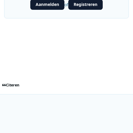
Aanmelden
Registreren
of
Citeren