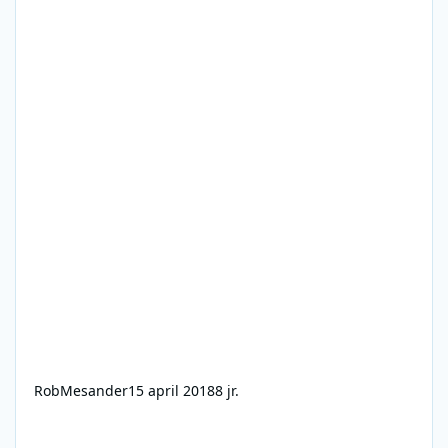
RobMesander
15 april 2018
8 jr.
RNI 26 en 27 augustus 1974