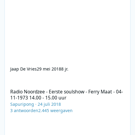
Jaap De Vries
29 mei 2018
8 jr.
Radio Noordzee - Eerste soulshow - Ferry Maat - 04-11-1973 14.0
Radio Noordzee - Eerste soulshow - Ferry Maat - 04-
11-1973 14.00 - 15.00 uur
Sapuripong
·
24 juli 2018
3
antwoorden
2.445
weergaven