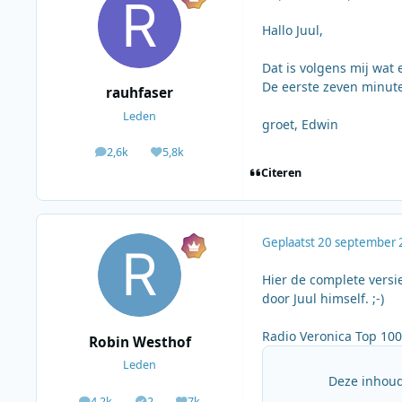
Hallo Juul,
Dat is volgens mij wat e
De eerste zeven minute
rauhfaser
Leden
groet, Edwin
2,6k
5,8k
berichten
Waardering
Citeren
Geplaatst
20 september 
Hier de complete versi
door Juul himself. ;-)
Radio Veronica Top 100
Robin Westhof
Leden
Deze inhoud
4,2k
2
7k