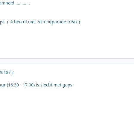
eid.............
st. ( ik ben nl niet zo'n hitparade freak )
2018
7 jr.
uur (16.30 - 17.00) is slecht met gaps.