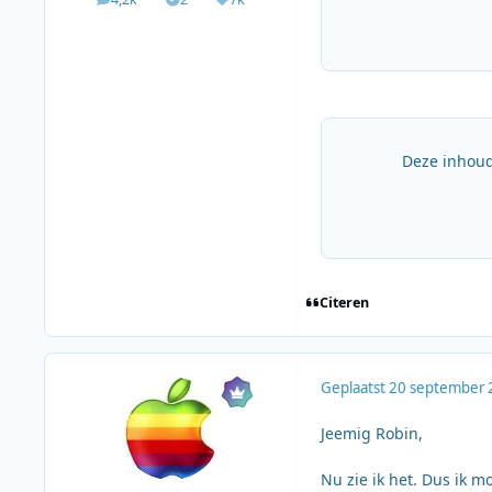
berichten
Solutions
Waardering
Deze inhoud
Citeren
Geplaatst
20 september 
Jeemig Robin,
Nu zie ik het. Dus ik m