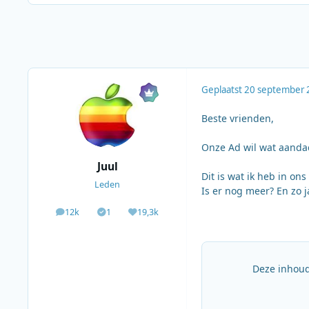
Geplaatst
20 september 
Beste vrienden,
Onze Ad wil wat aandac
Juul
Dit is wat ik heb in ons
Leden
Is er nog meer? En zo j
12k
1
19,3k
berichten
Solutions
Waardering
Deze inhoud