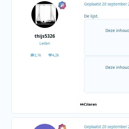
Geplaatst
20 september 
De lijst.
Deze inhoud
thijs5326
Leden
2,1k
4,2k
berichten
Waardering
Deze inhoud
Citeren
Geplaatst
20 september 