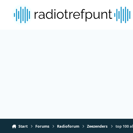
Spring naar bijdragen
Start
Forums
Radioforum
Zeezenders
top 100 a