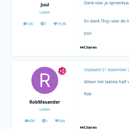
Dank voor je opmerkzaamh
Juul
Leden
En dank Thijs voor de lij
12k
1
19,3k
berichten
Solutions
Waardering
Juul
Citeren
Geplaatst
21 september 
Alleen het laatste half 
Rob
RobMesander
Leden
436
1
544
berichten
Solutions
Waardering
Citeren