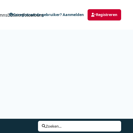
mns
Dossier
Fotoalbum
Geregistreerde gebruiker? Aanmelden
Registreren
Zoeken...