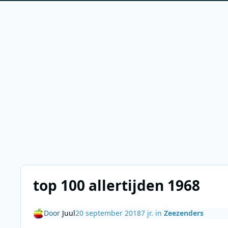
top 100 allertijden 1968
Door
Juul
20 september 2018
7 jr.
in
Zeezenders