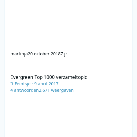
martinja
20 oktober 2018
7 jr.
Evergreen Top 1000 verzameltopic
Evergreen Top 1000 verzameltopic
It Feintsje
·
9 april 2017
4
antwoorden
2.671
weergaven