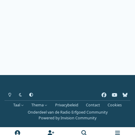
Heldere modus
Donkere modus
Systeemvoorkeur
f
y
b
a
o
l
Taal
Thema
Privacybeleid
Contact
Cookies
c
u
u
Onderdeel van de Radio Erfgoed Community
e
t
e
Powered by
Invision Community
b
u
s
o
b
k