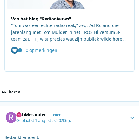
Citeren
Author stats
RobMesander
Leden
Geplaatst
1 augustus 2020
6 jr.
Bedankt Vincent.