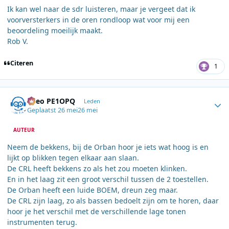
Ik kan wel naar de sdr luisteren, maar je vergeet dat ik
voorversterkers in de oren rondloop wat voor mij een
beoordeling moeilijk maakt.
Rob V.
Citeren
1
Author stats
Theo PE1OPQ
Leden
Geplaatst
26 mei
26 mei
AUTEUR
Neem de bekkens, bij de Orban hoor je iets wat hoog is en
lijkt op blikken tegen elkaar aan slaan.
De CRL heeft bekkens zo als het zou moeten klinken.
En in het laag zit een groot verschil tussen de 2 toestellen.
De Orban heeft een luide BOEM, dreun zeg maar.
De CRL zijn laag, zo als bassen bedoelt zijn om te horen, daar
hoor je het verschil met de verschillende lage tonen
instrumenten terug.