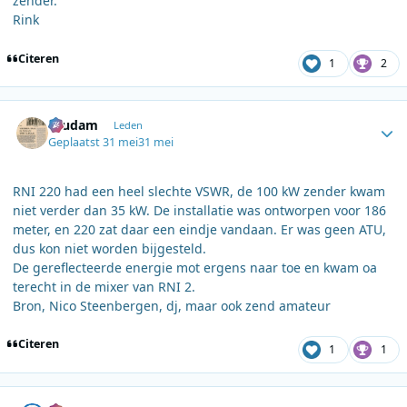
zender.
Rink
Citeren
1
2
Author stats
ruudam
Leden
Geplaatst
31 mei
31 mei
RNI 220 had een heel slechte VSWR, de 100 kW zender kwam
niet verder dan 35 kW. De installatie was ontworpen voor 186
meter, en 220 zat daar een eindje vandaan. Er was geen ATU,
dus kon niet worden bijgesteld.
De gereflecteerde energie mot ergens naar toe en kwam oa
terecht in de mixer van RNI 2.
Bron, Nico Steenbergen, dj, maar ook zend amateur
Citeren
1
1
Author stats