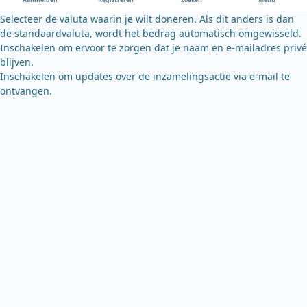
Aanmelden
Registreren
Zoeken
Menu
k
Selecteer de valuta waarin je wilt doneren. Als dit anders is dan
de standaardvaluta, wordt het bedrag automatisch omgewisseld.
Inschakelen om ervoor te zorgen dat je naam en e-mailadres privé
blijven.
Inschakelen om updates over de inzamelingsactie via e-mail te
ontvangen.