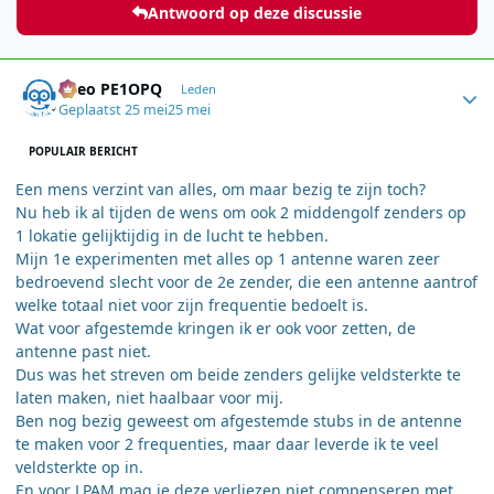
Antwoord op deze discussie
Author stats
Theo PE1OPQ
Leden
Geplaatst
25 mei
25 mei
POPULAIR BERICHT
Een mens verzint van alles, om maar bezig te zijn toch?
Nu heb ik al tijden de wens om ook 2 middengolf zenders op
1 lokatie gelijktijdig in de lucht te hebben.
Mijn 1e experimenten met alles op 1 antenne waren zeer
bedroevend slecht voor de 2e zender, die een antenne aantrof
welke totaal niet voor zijn frequentie bedoelt is.
Wat voor afgestemde kringen ik er ook voor zetten, de
antenne past niet.
Dus was het streven om beide zenders gelijke veldsterkte te
laten maken, niet haalbaar voor mij.
Ben nog bezig geweest om afgestemde stubs in de antenne
te maken voor 2 frequenties, maar daar leverde ik te veel
veldsterkte op in.
En voor LPAM mag je deze verliezen niet compenseren met