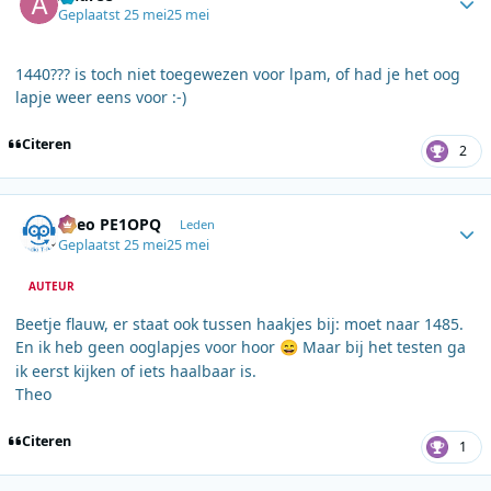
Geplaatst
25 mei
25 mei
1440??? is toch niet toegewezen voor lpam, of had je het oog
lapje weer eens voor :-)
Citeren
2
Author stats
Theo PE1OPQ
Leden
Geplaatst
25 mei
25 mei
AUTEUR
Beetje flauw, er staat ook tussen haakjes bij: moet naar 1485.
En ik heb geen ooglapjes voor hoor
Maar bij het testen ga
😄
ik eerst kijken of iets haalbaar is.
Theo
Citeren
1