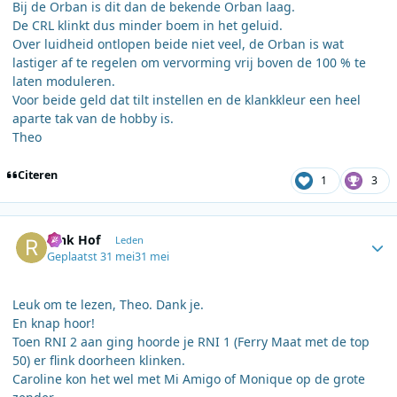
Bij de Orban is dit dan de bekende Orban laag.
De CRL klinkt dus minder boem in het geluid.
Over luidheid ontlopen beide niet veel, de Orban is wat
lastiger af te regelen om vervorming vrij boven de 100 % te
laten moduleren.
Voor beide geld dat tilt instellen en de klankkleur een heel
aparte tak van de hobby is.
Theo
Citeren
1
3
Author stats
Rink Hof
Leden
Geplaatst
31 mei
31 mei
Leuk om te lezen, Theo. Dank je.
En knap hoor!
Toen RNI 2 aan ging hoorde je RNI 1 (Ferry Maat met de top
50) er flink doorheen klinken.
Caroline kon het wel met Mi Amigo of Monique op de grote