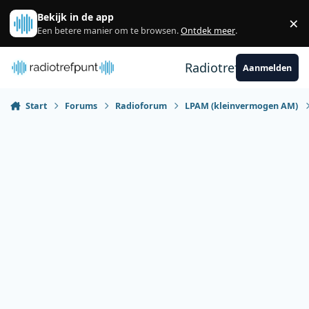
Spring naar bijdragen
Bekijk in de app
×
Sl
Een betere manier om te browsen.
Ontdek meer
.
Radiotrefpunt
Aanmelden
Start
Forums
Radioforum
LPAM (kleinvermogen AM)