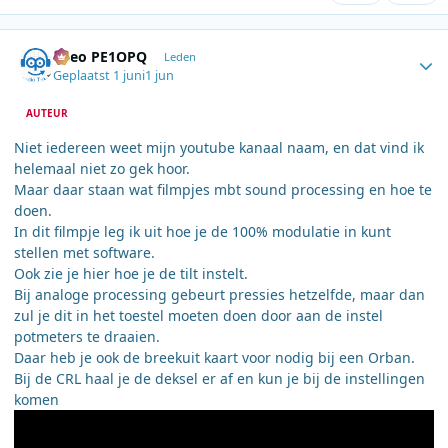
Author stats
Theo PE1OPQ
Leden
Geplaatst
1 juni
1 jun
AUTEUR
Niet iedereen weet mijn youtube kanaal naam, en dat vind ik
helemaal niet zo gek hoor.
Maar daar staan wat filmpjes mbt sound processing en hoe te
doen.
In dit filmpje leg ik uit hoe je de 100% modulatie in kunt
stellen met software.
Ook zie je hier hoe je de tilt instelt.
Bij analoge processing gebeurt pressies hetzelfde, maar dan
zul je dit in het toestel moeten doen door aan de instel
potmeters te draaien.
Daar heb je ook de breekuit kaart voor nodig bij een Orban.
Bij de CRL haal je de deksel er af en kun je bij de instellingen
komen