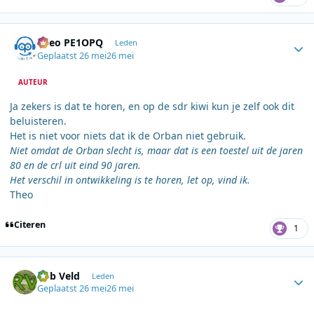
Author stats
Theo PE1OPQ
Leden
Geplaatst
26 mei
26 mei
AUTEUR
Ja zekers is dat te horen, en op de sdr kiwi kun je zelf ook dit
beluisteren.
Het is niet voor niets dat ik de Orban niet gebruik.
Niet omdat de Orban slecht is, maar dat is een toestel uit de jaren
80 en de crl uit eind 90 jaren.
Het verschil in ontwikkeling is te horen, let op, vind ik.
Theo
Citeren
1
Author stats
Rob Veld
Leden
Geplaatst
26 mei
26 mei