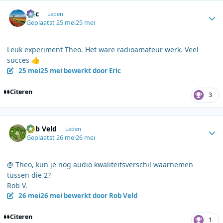
Author stats
Eric
Leden
Geplaatst
25 mei
25 mei
Leuk experiment Theo. Het ware radioamateur werk. Veel
succes
👍
25 mei
25 mei
bewerkt door Eric
Citeren
3
Author stats
Rob Veld
Leden
Geplaatst
26 mei
26 mei
@ Theo, kun je nog audio kwaliteitsverschil waarnemen
tussen die 2?
Rob V.
26 mei
26 mei
bewerkt door Rob Veld
Citeren
1