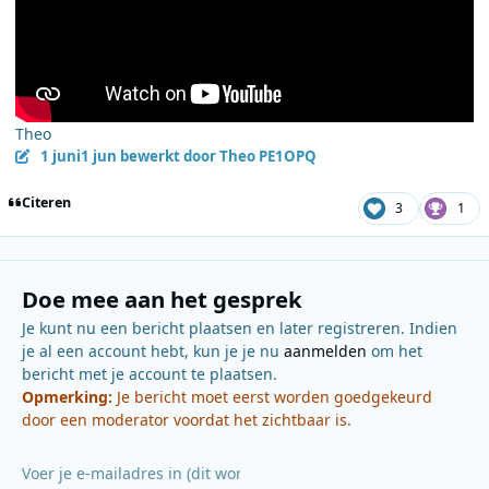
Theo
1 juni
1 jun
bewerkt door Theo PE1OPQ
Citeren
3
1
Doe mee aan het gesprek
Je kunt nu een bericht plaatsen en later registreren. Indien
je al een account hebt, kun je je nu
aanmelden
om het
bericht met je account te plaatsen.
Opmerking:
Je bericht moet eerst worden goedgekeurd
door een moderator voordat het zichtbaar is.