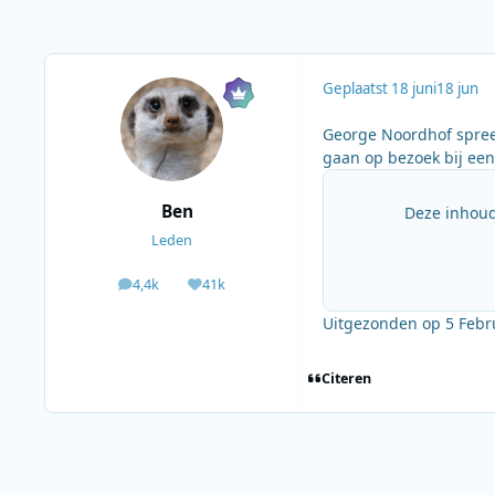
Geplaatst
18 juni
18 jun
George Noordhof spree
gaan op bezoek bij ee
Ben
Deze inhoud
Leden
4,4k
41k
berichten
Waardering
Uitgezonden op 5 Febr
Citeren