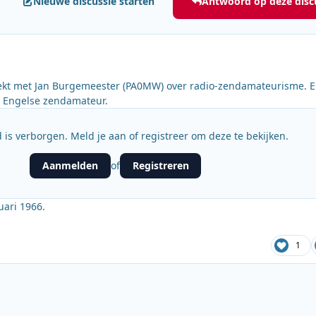
Nieuwe discussie starten
Antwoord op deze disc
kt met Jan Burgemeester (PA0MW) over radio-zendamateurisme. E
n Engelse zendamateur.
 is verborgen. Meld je aan of registreer om deze te bekijken.
Aanmelden
Registreren
of
uari 1966.
1