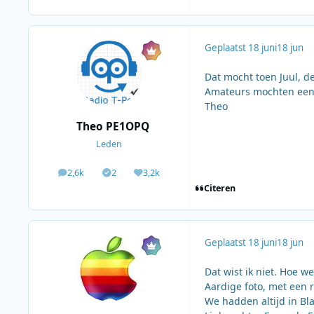
Geplaatst
18 juni
18 jun
Dat mocht toen Juul, 
Amateurs mochten een p
Theo
Theo PE1OPQ
Leden
2,6k
2
3,2k
berichten
Solutions
Waardering
Citeren
Geplaatst
18 juni
18 jun
Dat wist ik niet. Hoe wee
Aardige foto, met een r
We hadden altijd in Bla