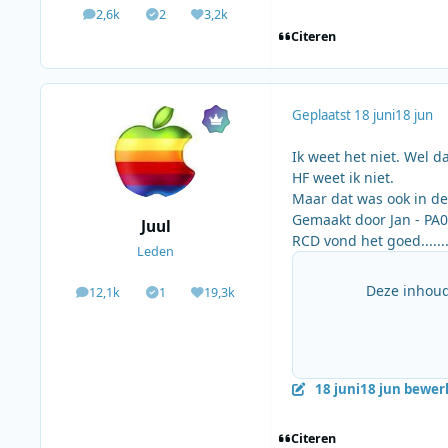
2,6k
2
3,2k
berichten
Solutions
Waardering
Citeren
Geplaatst
18 juni
18 jun
Ik weet het niet. Wel d
HF weet ik niet.
Maar dat was ook in de 
Gemaakt door Jan - PA0
Juul
RCD vond het goed...........
Leden
Deze inhoud
12,1k
1
19,3k
berichten
Solutions
Waardering
18 juni
18 jun
bewerk
Citeren