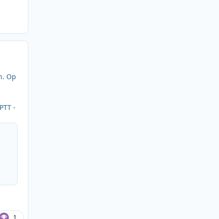
n. Op
PTT -
1