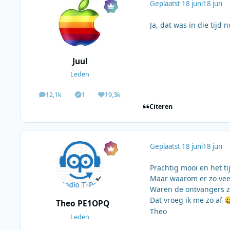
Geplaatst
18 juni
18 jun
Ja, dat was in die tijd
Juul
Leden
12,1k
1
19,3k
berichten
Solutions
Waardering
Citeren
Geplaatst
18 juni
18 jun
Prachtig mooi en het ti
Maar waarom er zo veel
Waren de ontvangers z
Dat vroeg ik me zo af

Theo PE1OPQ
Theo
Leden