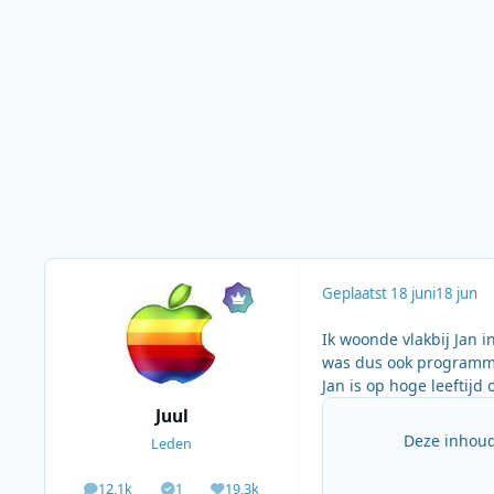
Geplaatst
18 juni
18 jun
Ik woonde vlakbij Jan 
was dus ook programma
Jan is op hoge leeftijd 
Juul
Deze inhoud
Leden
12,1k
1
19,3k
berichten
Solutions
Waardering