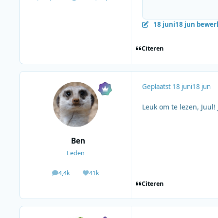
18 juni
18 jun
bewerk
Citeren
Geplaatst
18 juni
18 jun
Leuk om te lezen, Juul! 
Ben
Leden
4,4k
41k
berichten
Waardering
Citeren