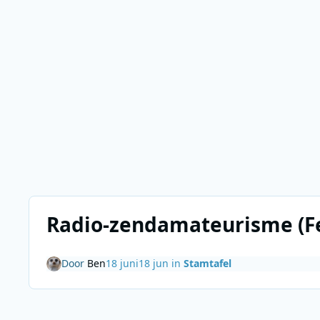
Radio-zendamateurisme (Fe
Door
Ben
18 juni
18 jun
in
Stamtafel