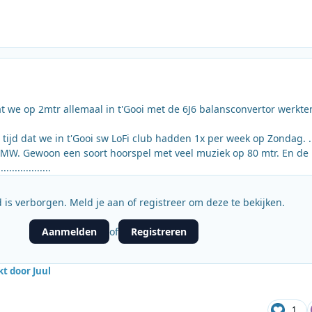
at we op 2mtr allemaal in t'Gooi met de 6J6 balansconvertor werkte
tijd dat we in t'Gooi sw LoFi club hadden 1x per week op Zondag. .
MW. Gewoon een soort hoorspel met veel muziek op 80 mtr. En de 
..............
 is verborgen. Meld je aan of registreer om deze te bekijken.
Aanmelden
Registreren
of
t door Juul
1