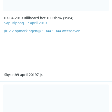
07-04-2019 Billboard hot 100 show (1964)
Sapuripong
·
7 april 2019
2 opmerkingen
1.344 weergaven
Skyseth
9 april 2019
7 jr.
2003-04-02 16.00-17.00 Adje Bouman 1973 stranding Norderney