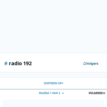
#
radio 192
Volgers
SORTEREN OP
L
PAGINA 1 VAN 2
VOLGENDE
Radio 192 - Onbekend