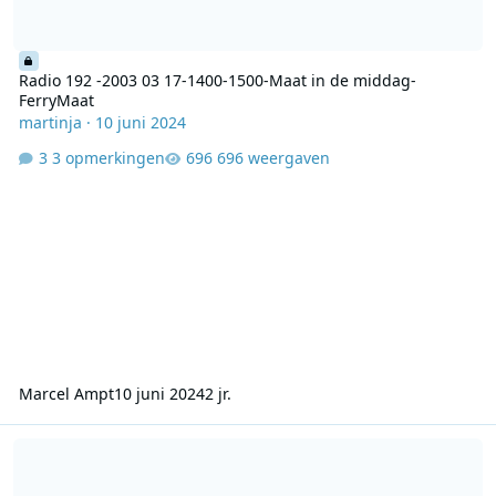
Radio 192 -2003 03 17-1400-1500-Maat in de middag-
FerryMaat
martinja
·
10 juni 2024
3 opmerkingen
696 weergaven
Marcel Ampt
10 juni 2024
2 jr.
Radio 192 - 30-11-2003 - 1400-1500- Sieb Kroeske, Peter Koelewijn 