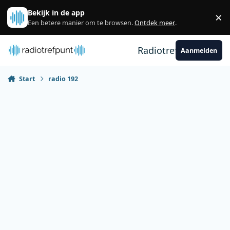
Spring naar bijdragen
Bekijk in de app
×
Sl
Een betere manier om te browsen.
Ontdek meer
.
Radiotrefpunt
Aanmelden
Start
radio 192