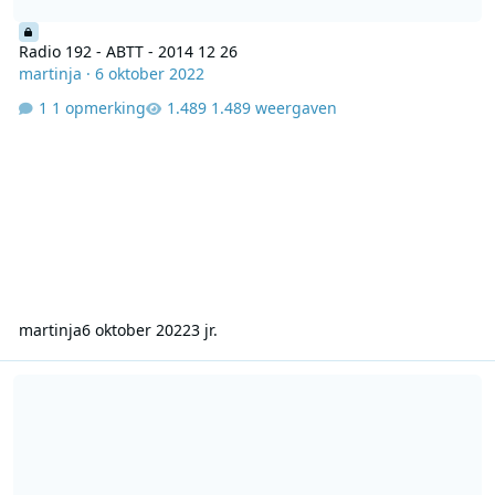
Radio 192 - ABTT - 2014 12 26
martinja
·
6 oktober 2022
1 opmerking
1.489 weergaven
martinja
6 oktober 2022
3 jr.
Radio 192 Sangria