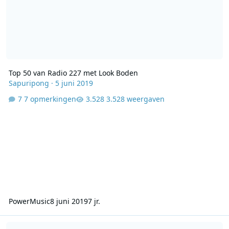
Top 50 van Radio 227 met Look Boden
Sapuripong
·
5 juni 2019
7 opmerkingen
3.528 weergaven
PowerMusic
8 juni 2019
7 jr.
ABN TT radio 192 06 12 2002 18001900