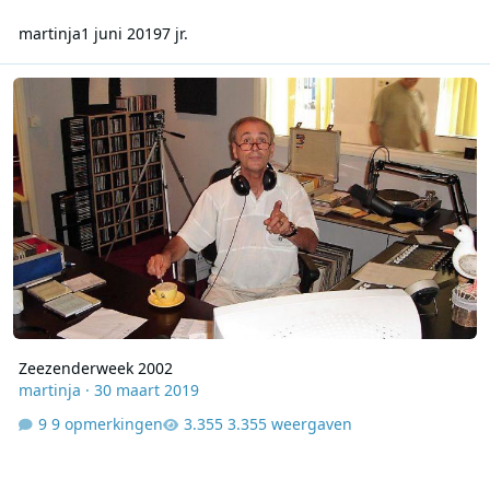
martinja
1 juni 2019
7 jr.
Zeezenderweek 2002
Zeezenderweek 2002
martinja
·
30 maart 2019
9 opmerkingen
3.355 weergaven