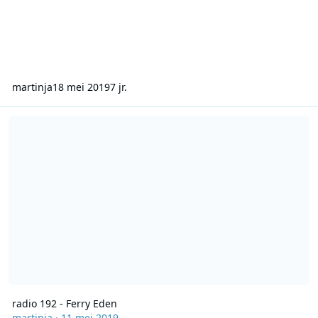
martinja
18 mei 2019
7 jr.
radio 192 - Ferry Eden
radio 192 - Ferry Eden
martinja
·
11 mei 2019