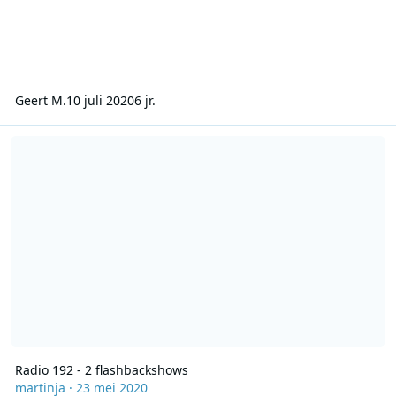
Geert M.
10 juli 2020
6 jr.
Radio 192 - 2 flashbackshows
Radio 192 - 2 flashbackshows
martinja
·
23 mei 2020