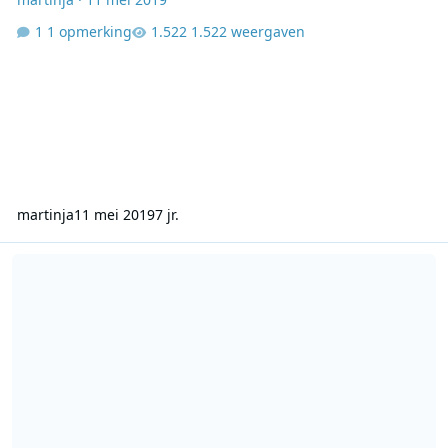
1 opmerking
1.522 weergaven
martinja
11 mei 2019
7 jr.
07-04-2019 Billboard hot 100 show (1964)