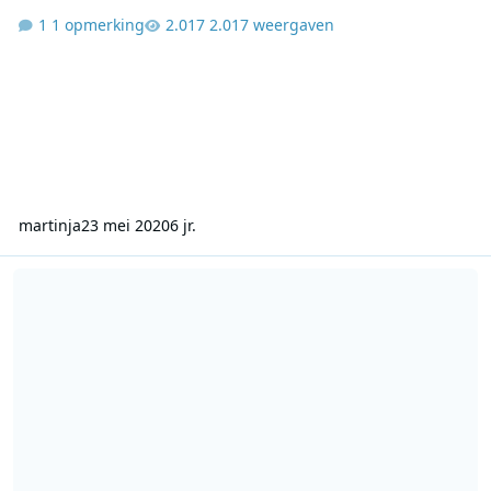
1 opmerking
2.017 weergaven
martinja
23 mei 2020
6 jr.
Radio 192 - Edvard Niessing met The Fortunes