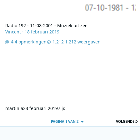
Radio 192 - 11-08-2001 - Muziek uit zee
Vincent
·
18 februari 2019
4 opmerkingen
1.212 weergaven
martinja
23 februari 2019
7 jr.
L
PAGINA 1 VAN 2
VOLGENDE