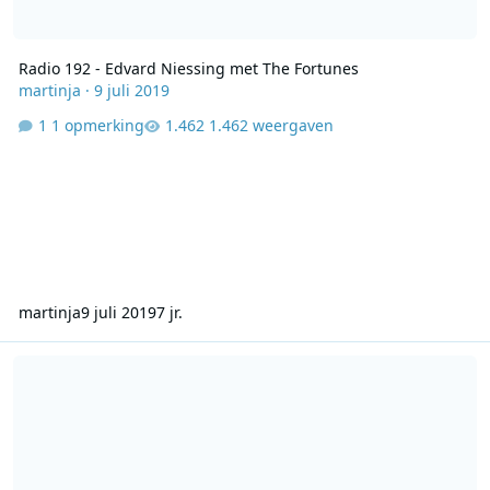
Radio 192 - Edvard Niessing met The Fortunes
martinja
·
9 juli 2019
1 opmerking
1.462 weergaven
martinja
9 juli 2019
7 jr.
Top 50 van Radio 227 met Look Boden