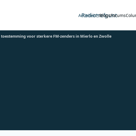
Radiotrefpunt
Activiteit
Blogs
Forums
Colu
 toestemming voor sterkere FM-zenders in Mierlo en Zwolle