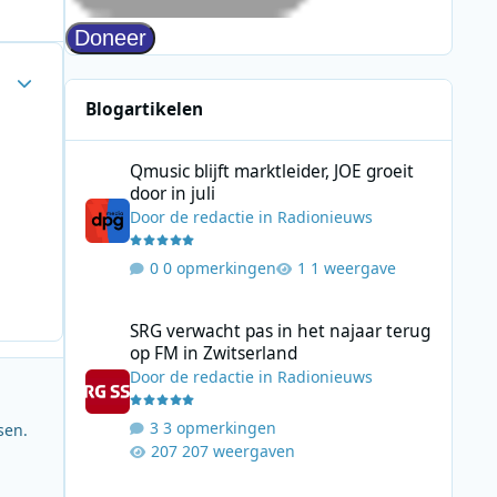
Author stats
Blogartikelen
Qmusic blijft marktleider, JOE groeit door in juli
Qmusic blijft marktleider, JOE groeit
door in juli
Door
de redactie
in
Radionieuws
0 opmerkingen
1 weergave
SRG verwacht pas in het najaar terug op FM in Zwitserlan
SRG verwacht pas in het najaar terug
op FM in Zwitserland
Door
de redactie
in
Radionieuws
3 opmerkingen
sen.
207 weergaven
Offshore and More op 192 Radio staat stil bij Radio Scotl