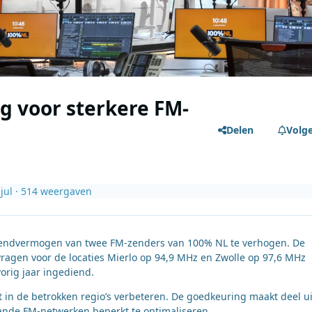
g voor sterkere FM-
e
Delen
Volg
 jul
· 514 weergaven
endvermogen van twee FM-zenders van 100% NL te verhogen. De
nvragen voor de locaties Mierlo op 94,9 MHz en Zwolle op 97,6 MHz
rig jaar ingediend.
n de betrokken regio’s verbeteren. De goedkeuring maakt deel ui
ande FM-netwerken beperkt te optimaliseren.