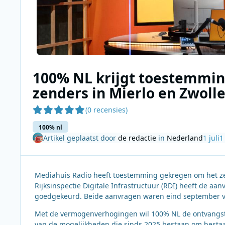
100% NL krijgt toestemmin
zenders in Mierlo en Zwoll
(0 recensies)
100% nl
Artikel geplaatst door
de redactie
in
Nederland
1 juli
1
Mediahuis Radio heeft toestemming gekregen om het z
Rijksinspectie Digitale Infrastructuur (RDI) heeft de aa
goedgekeurd. Beide aanvragen waren eind september vo
Met de vermogenverhogingen wil 100% NL de ontvangst i
van de mogelijkheden die sinds 2025 bestaan om besta