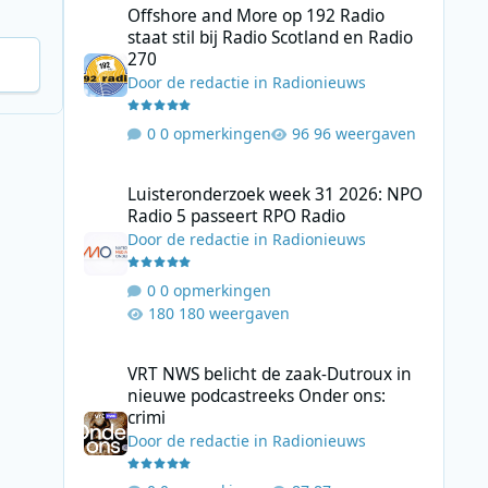
Offshore and More op 192 Radio
staat stil bij Radio Scotland en Radio
270
Door
de redactie
in
Radionieuws
0 opmerkingen
96 weergaven
Luisteronderzoek week 31 2026: NPO Radio 5 passeert RP
Luisteronderzoek week 31 2026: NPO
Radio 5 passeert RPO Radio
Door
de redactie
in
Radionieuws
0 opmerkingen
180 weergaven
VRT NWS belicht de zaak-Dutroux in nieuwe podcastreeks
VRT NWS belicht de zaak-Dutroux in
nieuwe podcastreeks Onder ons:
crimi
Door
de redactie
in
Radionieuws