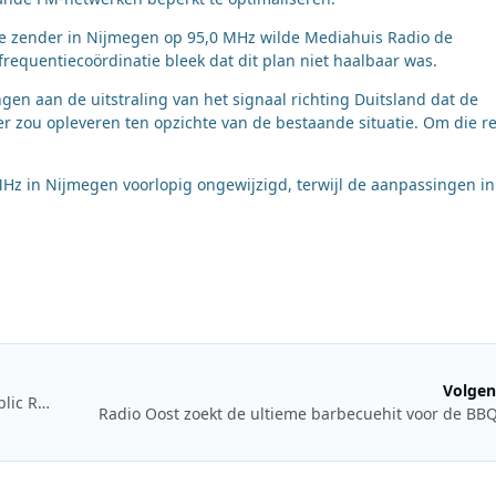
de zender in Nijmegen op 95,0 MHz wilde Mediahuis Radio de
frequentiecoördinatie bleek dat dit plan niet haalbaar was.
gen aan de uitstraling van het signaal richting Duitsland dat de
 zou opleveren ten opzichte van de bestaande situatie. Om die r
MHz in Nijmegen voorlopig ongewijzigd, terwijl de aanpassingen in
Volgen
Vijftien Amerikaanse publieke radiozenders starten Black Public Radio Network
Radio Oost zoekt de ultieme barbecuehit voor de BB