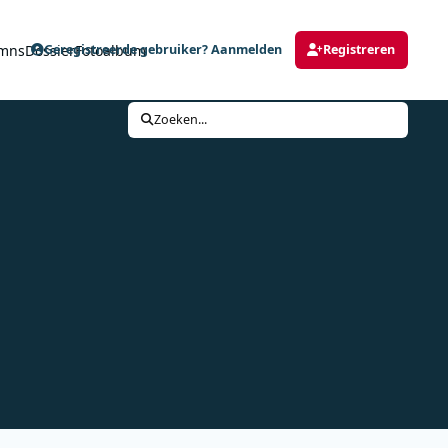
mns
Dossier
Fotoalbum
Geregistreerde gebruiker? Aanmelden
Registreren
Zoeken...