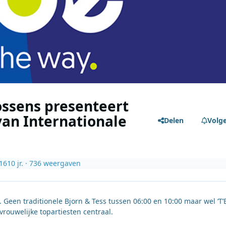
ossens presenteert
van Internationale
Delen
Volg
16
10 jr.
· 736 weergaven
Geen traditionele Bjorn & Tess tussen 06:00 en 10:00 maar wel ‘T’
rouwelijke topartiesten centraal.