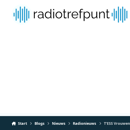
Spring naar bijdragen
Start
Blogs
Nieuws
Radionieuws
T’ESS Vrouwen