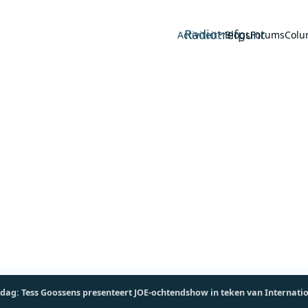
Radiotrefpunt
Activiteit
Blogs
Forums
Colu
dag: Tess Goossens presenteert JOE-ochtendshow in teken van Internat