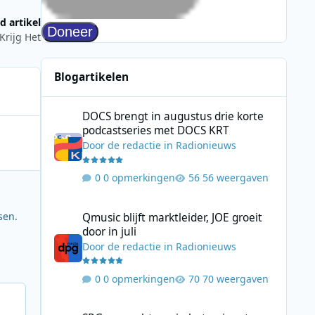
d artikel
Krijg Het
Blogartikelen
DOCS brengt in augustus drie korte podcastseries met D
DOCS brengt in augustus drie korte
podcastseries met DOCS KRT
Door
de redactie
in
Radionieuws
0 opmerkingen
56 weergaven
Qmusic blijft marktleider, JOE groeit door in juli
sen.
Qmusic blijft marktleider, JOE groeit
door in juli
Door
de redactie
in
Radionieuws
0 opmerkingen
70 weergaven
SRG verwacht pas in het najaar terug op FM in Zwitserlan