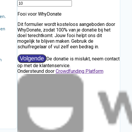
en.
 en
n