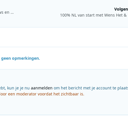
Volgen
BNR Nieuwsradio lanceert radioprogramma zonder interviews en zonder presentator
100% NL van start met Wens Het & 
jn geen opmerkingen.
ebt, kun je je nu
aanmelden
om het bericht met je account te plaat
or een moderator voordat het zichtbaar is.