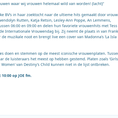
ouwen waar wij vrouwen helemaal wild van worden! (lacht)”
ke BV’s in haar zoektocht naar de ultieme hits gemaakt door vrouw
wendolyn Rutten, Katja Retsin, Lesley-Ann Poppe, An Lemmens,
en 06:00 en 09:00 en delen hun favoriete vrouwenhits met Tess
r de Internationale Vrouwendag bij. Zij neemt de plaats in van Frank
 de muzikale noot en brengt live een cover van Madonna’s ‘La Isla
ies doen en stemmen op de meest iconische vrouwenplaten. Tusse
aar de luisteraars het meest op hebben gestemd. Platen zoals ‘Girls
Women’ van Destiny’s Child kunnen niet in de lijst ontbreken.
 10:00 op JOE fm.