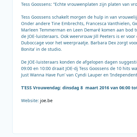
Tess Goossens: “Echte vrouwenplaten zijn platen van vr
Tess Goossens schakelt morgen de hulp in van vrouwelij
Onder andere Tine Embrechts, Francesca Vanthielen, G
Marleen Temmerman en Leen Demaré komen aan bod tuss
de JOE-luisteraars. Ook weervrouw Jill Peeters is er voo
Duboccage voor het weerpraatje. Barbara Dex zorgt voor
Bonita’ in de studio.
De JOE-luisteraars konden de afgelopen dagen suggest
09:00 en 10:00 draait JOE-dj Tess Goossens de 10 hits w
Just Wanna Have Fun’ van Cyndi Lauper en ‘Independent 
T’ESS Vrouwendag: dinsdag 8 maart 2016 van 06:00 tot
Website:
joe.be