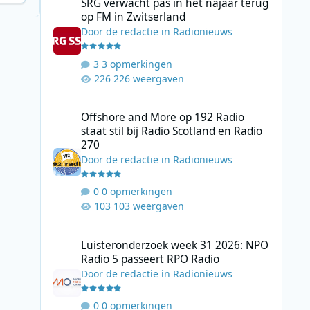
SRG verwacht pas in het najaar terug
op FM in Zwitserland
Door
de redactie
in
Radionieuws
3 opmerkingen
226 weergaven
Offshore and More op 192 Radio staat stil bij Radio Scotl
Offshore and More op 192 Radio
staat stil bij Radio Scotland en Radio
270
Door
de redactie
in
Radionieuws
0 opmerkingen
103 weergaven
Luisteronderzoek week 31 2026: NPO Radio 5 passeert RP
Luisteronderzoek week 31 2026: NPO
Radio 5 passeert RPO Radio
Door
de redactie
in
Radionieuws
0 opmerkingen