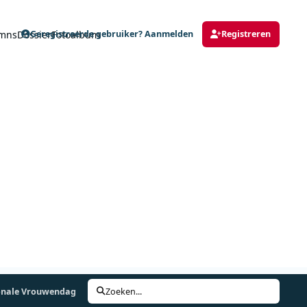
mns
Dossier
Fotoalbum
Geregistreerde gebruiker? Aanmelden
Registreren
ionale Vrouwendag
Zoeken...