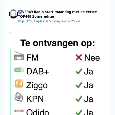
8F09201A140D&utm_source=SmartBrief
4EVER49 Radio start maandag met de eerste
TOP449 Zomereditie
thijs5326
·
Geplaatst
Vrijdag om 07:26
2 d.
.