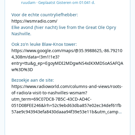
ruudam
·
Geplaatst
Gisteren om 01:04
1 d.
Voor de echte countryliefhebber:
https://wsmradio.com/
Elke avond (hier nacht) live from the Great Ole Opry
Nashville.
Ook zo'n leuke Blaw-Knox tower:
https://www.google.com/maps/@35.9988625,-86.79210
4,308m/data=!3m1!1e3?
entry=ttu&g_ep=EgoyMDI2MDgwNS4xIKXMDSoASAFQA
w%3D%3D
Bezoekje aan de site:
https://www.radioworld.com/columns-and-views/roots-
of-radio/a-visit-to-nashvilles-wsmam?
utm_term=69C07DC8-7B5C-43CD-AD4C-
051D0BFEE246&lrh=52c9ebd63dba857e02ec34def61fb
57ae9c943943efa8430daaa94f39e53e11b&utm_campai
gn=0028F35E-226C-4B60-AC88-
AB2831C8A639&utm_medium=email&utm_content=492
E7A06-2B42-4737-B74D-