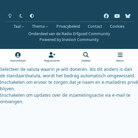
Heldere modus
Donkere modus
Systeemvoorkeur
f
y
b
a
o
l
Taal
Thema
Privacybeleid
Contact
Cookies
c
u
u
Onderdeel van de Radio Erfgoed Community
e
t
e
Powered by
Invision Community
b
u
s
o
b
k
o
e
y
Aanmelden
Registreren
Zoeken
Menu
k
Selecteer de valuta waarin je wilt doneren. Als dit anders is dan
de standaardvaluta, wordt het bedrag automatisch omgewisseld.
Inschakelen om ervoor te zorgen dat je naam en e-mailadres privé
blijven.
Inschakelen om updates over de inzamelingsactie via e-mail te
ontvangen.