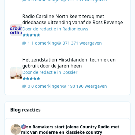
Radio Caroline North keert terug met driedaagse uitzending va
Radio Caroline North keert terug met
driedaagse uitzending vanaf de Ross Revenge
Door
de redactie
in
Radionieuws
1 opmerking
371 weergaven
Het zendstation Hirschlanden: techniek en gebruik door de jar
Het zendstation Hirschlanden: techniek en
gebruik door de jaren heen
Door
de redactie
in
Dossier
0 opmerkingen
190 weergaven
Blog reacties
Leon Ramakers start Jolene Country Radio met
mix van moderne en klassieke country