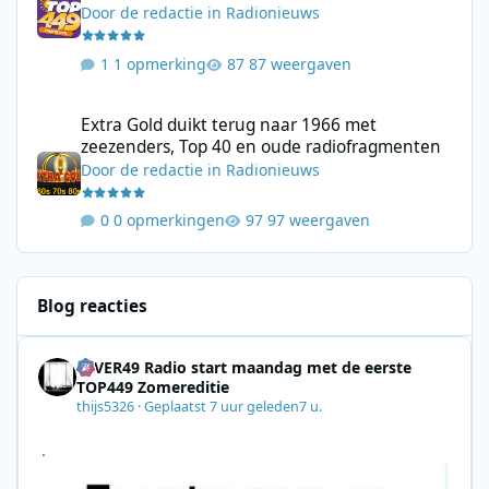
Door
de redactie
in
Radionieuws
1 opmerking
87 weergaven
Extra Gold duikt terug naar 1966 met zeezenders, Top 40 en ou
Extra Gold duikt terug naar 1966 met
zeezenders, Top 40 en oude radiofragmenten
Door
de redactie
in
Radionieuws
0 opmerkingen
97 weergaven
Blog reacties
4EVER49 Radio start maandag met de eerste
TOP449 Zomereditie
thijs5326
·
Geplaatst
7 uur geleden
7 u.
.