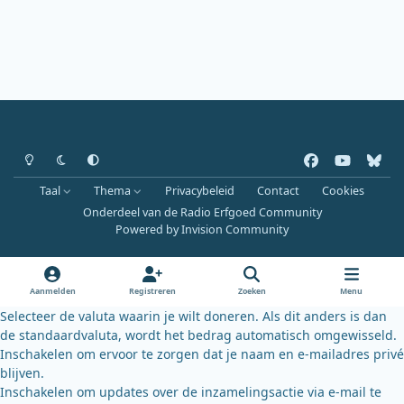
Heldere modus
Donkere modus
Systeemvoorkeur
f
y
b
a
o
l
Taal
Thema
Privacybeleid
Contact
Cookies
c
u
u
Onderdeel van de Radio Erfgoed Community
e
t
e
Powered by
Invision Community
b
u
s
o
b
k
o
e
y
Aanmelden
Registreren
Zoeken
Menu
k
Selecteer de valuta waarin je wilt doneren. Als dit anders is dan
de standaardvaluta, wordt het bedrag automatisch omgewisseld.
Inschakelen om ervoor te zorgen dat je naam en e-mailadres privé
blijven.
Inschakelen om updates over de inzamelingsactie via e-mail te