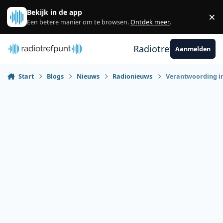
Spring naar bijdragen
Bekijk in de app
×
Sl
Een betere manier om te browsen.
Ontdek meer
.
Radiotrefpunt
Aanmelden
Start
Blogs
Nieuws
Radionieuws
Verantwoording in