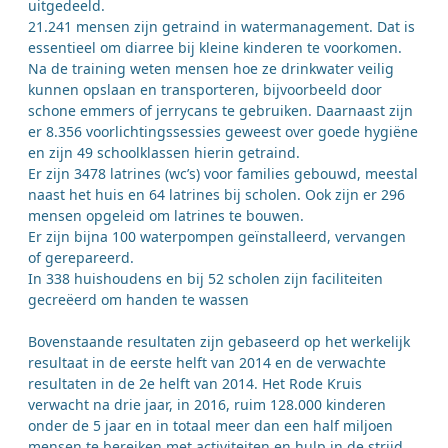
uitgedeeld.
21.241 mensen zijn getraind in watermanagement. Dat is
essentieel om diarree bij kleine kinderen te voorkomen.
Na de training weten mensen hoe ze drinkwater veilig
kunnen opslaan en transporteren, bijvoorbeeld door
schone emmers of jerrycans te gebruiken. Daarnaast zijn
er 8.356 voorlichtingssessies geweest over goede hygiëne
en zijn 49 schoolklassen hierin getraind.
Er zijn 3478 latrines (wc’s) voor families gebouwd, meestal
naast het huis en 64 latrines bij scholen. Ook zijn er 296
mensen opgeleid om latrines te bouwen.
Er zijn bijna 100 waterpompen geïnstalleerd, vervangen
of gerepareerd.
In 338 huishoudens en bij 52 scholen zijn faciliteiten
gecreëerd om handen te wassen
Bovenstaande resultaten zijn gebaseerd op het werkelijk
resultaat in de eerste helft van 2014 en de verwachte
resultaten in de 2e helft van 2014. Het Rode Kruis
verwacht na drie jaar, in 2016, ruim 128.000 kinderen
onder de 5 jaar en in totaal meer dan een half miljoen
mensen te bereiken met activiteiten en hulp in de strijd