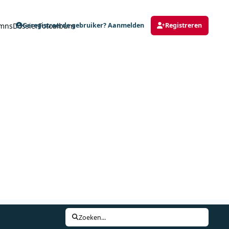
mns
Dossier
Fotoalbum
Geregistreerde gebruiker? Aanmelden
Registreren
Zoeken...