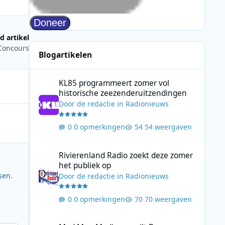
d artikel
 Concours
Blogartikelen
KL85 programmeert zomer vol historische zeezenderuitz
KL85 programmeert zomer vol
historische zeezenderuitzendingen
Door
de redactie
in
Radionieuws
0 opmerkingen
54 weergaven
Rivierenland Radio zoekt deze zomer het publiek op
Rivierenland Radio zoekt deze zomer
het publiek op
sen.
Door
de redactie
in
Radionieuws
0 opmerkingen
70 weergaven
Mad Men Media verruilt Bauer Media voor samenwerking 