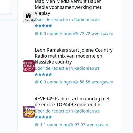
Mad Men Media verruilt Bauer
Media voor samenwerking met
Viaplay
Door
de redactie
in
Radionieuws
0 opmerkingen
72 weergaven
Leon Ramakers start Jolene Country Radio met mix van mo
Leon Ramakers start Jolene Country
Radio met mix van moderne en
klassieke country
Door
de redactie
in
Radionieuws
0 opmerkingen
58 weergaven
4EVER49 Radio start maandag met de eerste TOP449 Zome
4EVER49 Radio start maandag met
de eerste TOP449 Zomereditie
Door
de redactie
in
Radionieuws
1 opmerking
97 weergaven