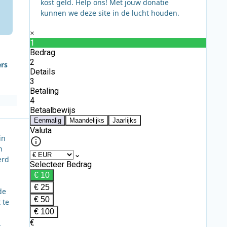
kost geld. Help ons! Met jouw donatie
kunnen we deze site in de lucht houden.
ers
in
n
erd
de
 te
.