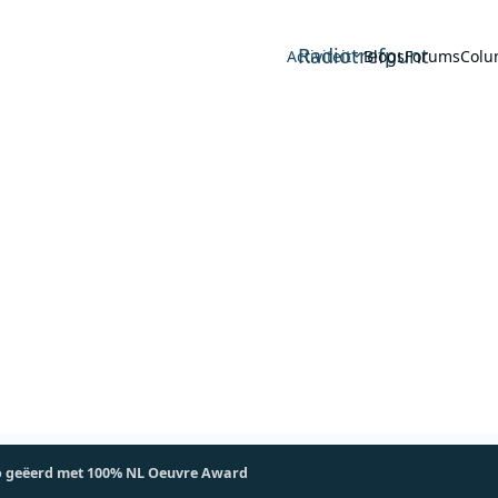
Radiotrefpunt
Activiteit
Blogs
Forums
Colu
o geëerd met 100% NL Oeuvre Award