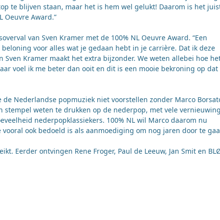
top te blijven staan, maar het is hem wel gelukt! Daarom is het juis
L Oeuvre Award.”
ingsoverval van Sven Kramer met de 100% NL Oeuvre Award. “Een
n beloning voor alles wat je gedaan hebt in je carrière. Dat ik deze
Sven Kramer maakt het extra bijzonder. We weten allebei hoe het
aar voel ik me beter dan ooit en dit is een mooie bekroning op dat
e de Nederlandse popmuziek niet voorstellen zonder Marco Borsat
ijn stempel weten te drukken op de nederpop, met vele vernieuwin
hoeveelheid nederpopklassiekers. 100% NL wil Marco daarom nu
 vooral ook bedoeld is als aanmoediging om nog jaren door te gaa
eikt. Eerder ontvingen Rene Froger, Paul de Leeuw, Jan Smit en BL