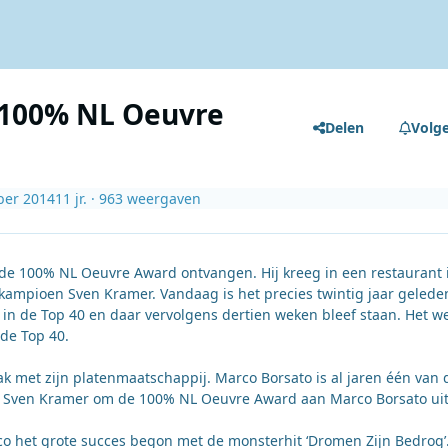
 100% NL Oeuvre
Delen
Volg
ber 2014
11 jr.
· 963 weergaven
 de 100% NL Oeuvre Award ontvangen. Hij kreeg in een restaurant 
ampioen Sven Kramer. Vandaag is het precies twintig jaar gelede
in de Top 40 en daar vervolgens dertien weken bleef staan. Het w
 de Top 40.
ak met zijn platenmaatschappij. Marco Borsato is al jaren één van 
 Sven Kramer om de 100% NL Oeuvre Award aan Marco Borsato uit
rco het grote succes begon met de monsterhit ‘Dromen Zijn Bedrog’