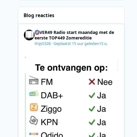
Blog reacties
4EVER49 Radio start maandag met de
eerste TOP449 Zomereditie
thijs5326
·
Geplaatst
15 uur geleden
15 u.
.