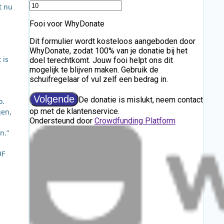
t nu
 is
o.
gen,
n.”
ØF