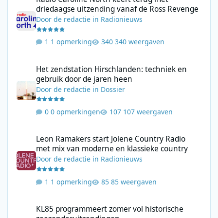
driedaagse uitzending vanaf de Ross Revenge
Door
de redactie
in
Radionieuws
1 opmerking
340 weergaven
Het zendstation Hirschlanden: techniek en gebruik door de jar
Het zendstation Hirschlanden: techniek en
gebruik door de jaren heen
Door
de redactie
in
Dossier
0 opmerkingen
107 weergaven
Leon Ramakers start Jolene Country Radio met mix van moderne 
Leon Ramakers start Jolene Country Radio
met mix van moderne en klassieke country
Door
de redactie
in
Radionieuws
1 opmerking
85 weergaven
KL85 programmeert zomer vol historische zeezenderuitzending
KL85 programmeert zomer vol historische