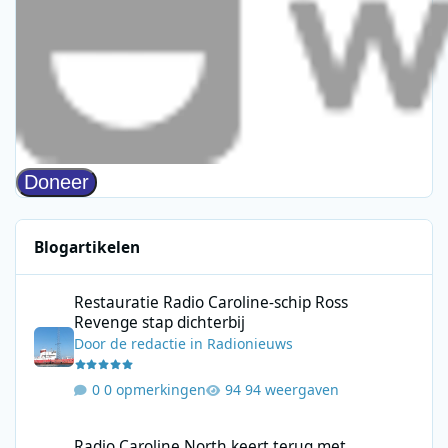
Blogartikelen
Restauratie Radio Caroline-schip Ross Revenge stap dichterbij
Restauratie Radio Caroline-schip Ross
Revenge stap dichterbij
Door
de redactie
in
Radionieuws
0 opmerkingen
94 weergaven
Radio Caroline North keert terug met driedaagse uitzending va
Radio Caroline North keert terug met