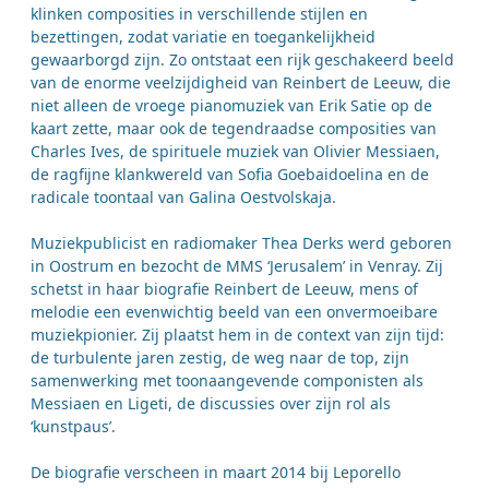
klinken composities in verschillende stijlen en
bezettingen, zodat variatie en toegankelijkheid
gewaarborgd zijn. Zo ontstaat een rijk geschakeerd beeld
van de enorme veelzijdigheid van Reinbert de Leeuw, die
niet alleen de vroege pianomuziek van Erik Satie op de
kaart zette, maar ook de tegendraadse composities van
Charles Ives, de spirituele muziek van Olivier Messiaen,
de ragfijne klankwereld van Sofia Goebaidoelina en de
radicale toontaal van Galina Oestvolskaja.
Muziekpublicist en radiomaker Thea Derks werd geboren
in Oostrum en bezocht de MMS ‘Jerusalem’ in Venray. Zij
schetst in haar biografie Reinbert de Leeuw, mens of
melodie een evenwichtig beeld van een onvermoeibare
muziekpionier. Zij plaatst hem in de context van zijn tijd:
de turbulente jaren zestig, de weg naar de top, zijn
samenwerking met toonaangevende componisten als
Messiaen en Ligeti, de discussies over zijn rol als
‘kunstpaus’.
De biografie verscheen in maart 2014 bij Leporello