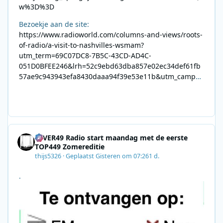
w%3D%3D
Bezoekje aan de site:
https://www.radioworld.com/columns-and-views/roots-
of-radio/a-visit-to-nashvilles-wsmam?
utm_term=69C07DC8-7B5C-43CD-AD4C-
051D0BFEE246&lrh=52c9ebd63dba857e02ec34def61fb
57ae9c943943efa8430daaa94f39e53e11b&utm_campai
gn=0028F35E-226C-4B60-AC88-
AB2831C8A639&utm_medium=email&utm_content=492
E7A06-2B42-4737-B74D-
8F09201A140D&utm_source=SmartBrief
4EVER49 Radio start maandag met de eerste
TOP449 Zomereditie
thijs5326
·
Geplaatst
Gisteren om 07:26
1 d.
.