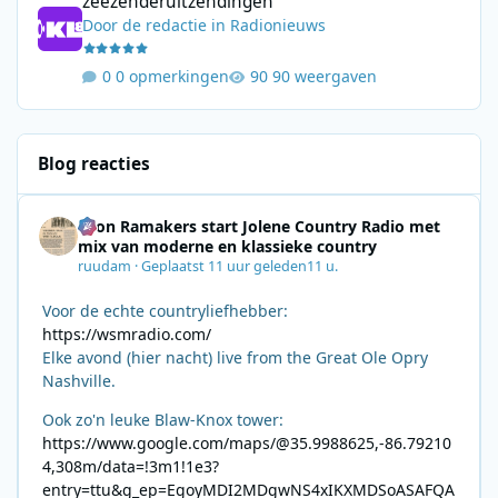
zeezenderuitzendingen
Door
de redactie
in
Radionieuws
0 opmerkingen
90 weergaven
Blog reacties
Leon Ramakers start Jolene Country Radio met
mix van moderne en klassieke country
ruudam
·
Geplaatst
11 uur geleden
11 u.
Voor de echte countryliefhebber:
https://wsmradio.com/
Elke avond (hier nacht) live from the Great Ole Opry
Nashville.
Ook zo'n leuke Blaw-Knox tower:
https://www.google.com/maps/@35.9988625,-86.79210
4,308m/data=!3m1!1e3?
entry=ttu&g_ep=EgoyMDI2MDgwNS4xIKXMDSoASAFQA