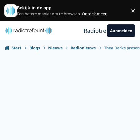
Spring naar bijdragen
Bekijk in de app
×
Sl
Een betere manier om te browsen.
Ontdek meer
.
Radiotrefpunt
Aanmelden
Start
Blogs
Nieuws
Radionieuws
Thea Derks prese