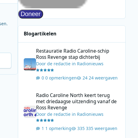
sen.
Blogartikelen
Restauratie Radio Caroline-schip Ross Revenge stap dicht
Restauratie Radio Caroline-schip
Ross Revenge stap dichterbij
Door
de redactie
in
Radionieuws
0 opmerkingen
24 weergaven
Radio Caroline North keert terug met driedaagse uitzend
Radio Caroline North keert terug
met driedaagse uitzending vanaf de
Ross Revenge
Door
de redactie
in
Radionieuws
1 opmerking
335 weergaven