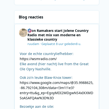
Blog reacties
Leon Ramakers start Jolene Country
Radio met mix van moderne en
klassieke country
ruudam
·
Geplaatst
8 uur geleden
8 u.
Voor de echte countryliefhebber:
https://wsmradio.com/
Elke avond (hier nacht) live from the Great
Ole Opry Nashville.
Ook zo'n leuke Blaw-Knox tower:
https://www.google.com/maps/@35.9988625,
-86.792104,308m/data=!3m1!1e3?
entry=ttu&g_ep=EgoyMDI2MDgwNS4xIKXMD
SoASAFQAw%3D%3D
Bezoekje aan de site: