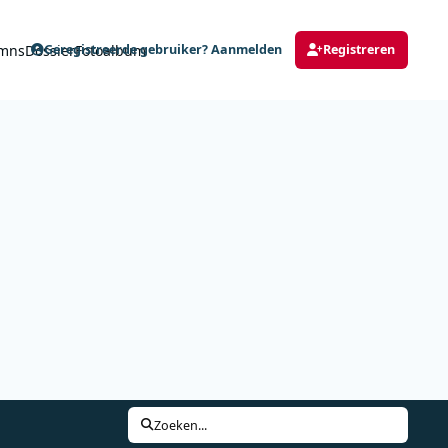
mns
Dossier
Fotoalbum
Geregistreerde gebruiker? Aanmelden
Registreren
Zoeken...