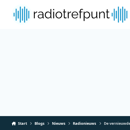
Spring naar bijdragen
Start
Blogs
Nieuws
Radionieuws
De vernieuwde