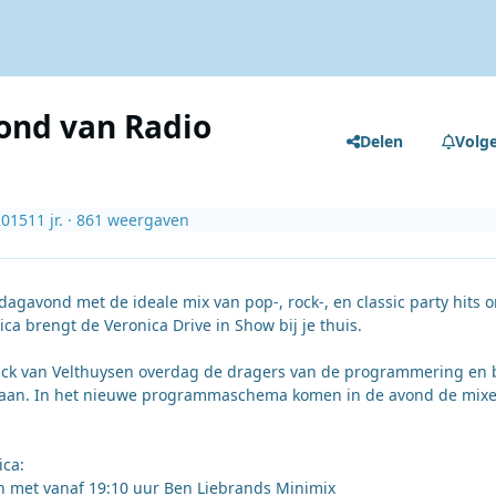
ond van Radio
Delen
Volg
2015
11 jr.
· 861 weergaven
rdagavond met de ideale mix van pop-, rock-, en classic party hits 
a brengt de Veronica Drive in Show bij je thuis.
Rick van Velthuysen overdag de dragers van de programmering en bl
 bestaan. In het nieuwe programmaschema komen in de avond de mix
ca:
en met vanaf 19:10 uur Ben Liebrands Minimix