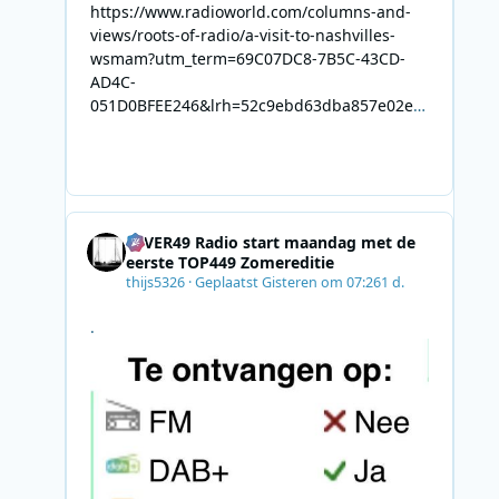
https://www.radioworld.com/columns-and-
views/roots-of-radio/a-visit-to-nashvilles-
wsmam?utm_term=69C07DC8-7B5C-43CD-
AD4C-
051D0BFEE246&lrh=52c9ebd63dba857e02ec
34def61fb57ae9c943943efa8430daaa94f39e5
3e11b&utm_campaign=0028F35E-226C-4B60-
AC88-
AB2831C8A639&utm_medium=email&utm_co
ntent=492E7A06-2B42-4737-B74D-
4EVER49 Radio start maandag met de
8F09201A140D&utm_source=SmartBrief
eerste TOP449 Zomereditie
thijs5326
·
Geplaatst
Gisteren om 07:26
1 d.
.