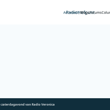
Radiotrefpunt
Activiteit
Blogs
Forums
Colu
 zaterdagavond van Radio Veronica