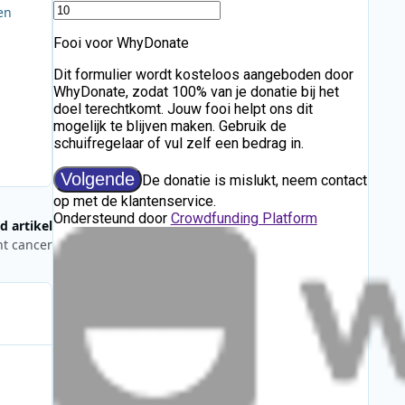
en
d artikel
ht cancer