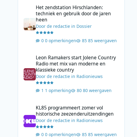
Het zendstation Hirschlanden: techniek en gebruik door 
Het zendstation Hirschlanden:
techniek en gebruik door de jaren
heen
Door
de redactie
in
Dossier
0 opmerkingen
85 weergaven
Leon Ramakers start Jolene Country Radio met mix van mo
Leon Ramakers start Jolene Country
Radio met mix van moderne en
klassieke country
Door
de redactie
in
Radionieuws
1 opmerking
80 weergaven
KL85 programmeert zomer vol historische zeezenderuitz
KL85 programmeert zomer vol
historische zeezenderuitzendingen
Door
de redactie
in
Radionieuws
0 opmerkingen
85 weergaven