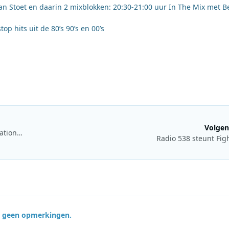
van Stoet en daarin 2 mixblokken: 20:30-21:00 uur In The Mix met B
p hits uit de 80’s 90’s en 00’s
Volgen
Tweede Kamer wijst veiling frequenties commerciële radiostations af
Radio 538 steunt Fig
jn geen opmerkingen.