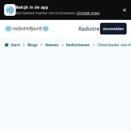
Spring naar bijdragen
Bekijk in de app
×
Sl
Een betere manier om te browsen.
Ontdek meer
.
Radiotrefpunt
Aanmelden
Start
Blogs
Nieuws
Radionieuws
Cheerleader van O