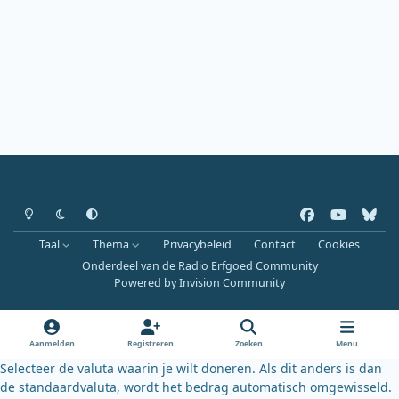
Heldere modus
Donkere modus
Systeemvoorkeur
f
y
b
a
o
l
Taal
Thema
Privacybeleid
Contact
Cookies
c
u
u
Onderdeel van de Radio Erfgoed Community
e
t
e
Powered by
Invision Community
b
u
s
o
b
k
o
e
y
Aanmelden
Registreren
Zoeken
Menu
k
Selecteer de valuta waarin je wilt doneren. Als dit anders is dan
de standaardvaluta, wordt het bedrag automatisch omgewisseld.