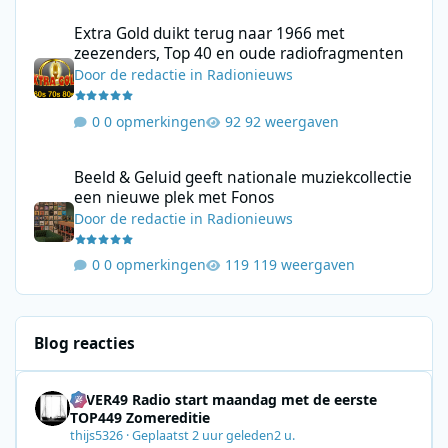
Extra Gold duikt terug naar 1966 met zeezenders, Top 40 en ou
Extra Gold duikt terug naar 1966 met
zeezenders, Top 40 en oude radiofragmenten
Door
de redactie
in
Radionieuws
0 opmerkingen
92 weergaven
Beeld & Geluid geeft nationale muziekcollectie een nieuwe plek
Beeld & Geluid geeft nationale muziekcollectie
een nieuwe plek met Fonos
Door
de redactie
in
Radionieuws
0 opmerkingen
119 weergaven
Blog reacties
4EVER49 Radio start maandag met de eerste
TOP449 Zomereditie
thijs5326
·
Geplaatst
2 uur geleden
2 u.