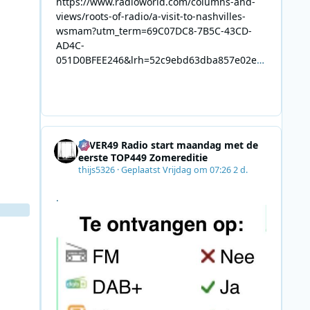
https://www.radioworld.com/columns-and-
views/roots-of-radio/a-visit-to-nashvilles-
wsmam?utm_term=69C07DC8-7B5C-43CD-
AD4C-
051D0BFEE246&lrh=52c9ebd63dba857e02ec
34def61fb57ae9c943943efa8430daaa94f39e5
3e11b&utm_campaign=0028F35E-226C-4B60-
AC88-
AB2831C8A639&utm_medium=email&utm_co
ntent=492E7A06-2B42-4737-B74D-
4EVER49 Radio start maandag met de
8F09201A140D&utm_source=SmartBrief
eerste TOP449 Zomereditie
thijs5326
·
Geplaatst
Vrijdag om 07:26
2 d.
.