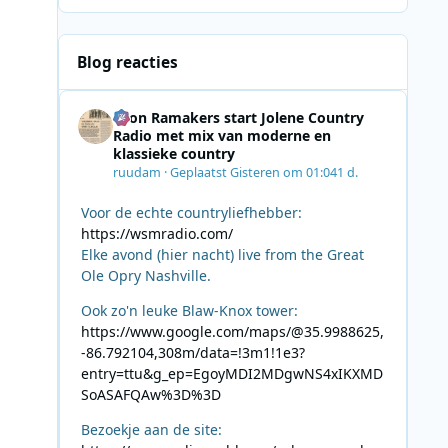
Blog reacties
Leon Ramakers start Jolene Country
Radio met mix van moderne en
klassieke country
ruudam
·
Geplaatst
Gisteren om 01:04
1 d.
Voor de echte countryliefhebber:
https://wsmradio.com/
Elke avond (hier nacht) live from the Great
Ole Opry Nashville.
Ook zo'n leuke Blaw-Knox tower:
https://www.google.com/maps/@35.9988625,
-86.792104,308m/data=!3m1!1e3?
entry=ttu&g_ep=EgoyMDI2MDgwNS4xIKXMD
SoASAFQAw%3D%3D
Bezoekje aan de site: