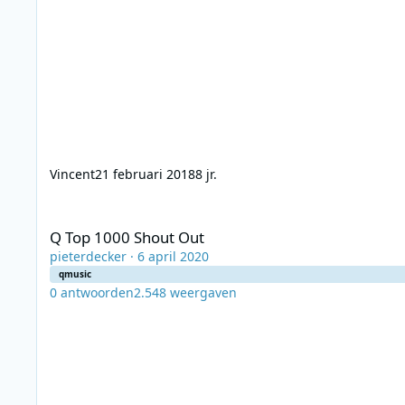
Vincent
21 februari 2018
8 jr.
Q Top 1000 Shout Out
Q Top 1000 Shout Out
pieterdecker
·
6 april 2020
qmusic
0
antwoorden
2.548
weergaven