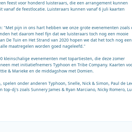
 een feest voor honderd luisteraars, die een arrangement kunnen
t vanaf de feestlocatie. Luisteraars kunnen vanaf 6 juli kaarten
 "Met pijn in ons hart hebben we onze grote evenementen zoals 
inden het daarom heel fijn dat we luisteraars toch nog een mooie
van De Tuin en Het Strand van 2020 hopen we dat het toch nog een
en alle maatregelen worden goed nageleefd."
00 kleinschalige evenementen met topartiesten, die deze zomer
 ineen met initiatiefnemers Typhoon en Tribe Company. Kaarten vo
Mattie & Marieke en de middagshow met Domien.
n, spelen onder anderen Typhoon, Snelle, Nick & Simon, Paul de L
ien top-dj's zoals Sunnery James & Ryan Marciano, Nicky Romero, L