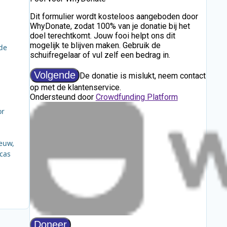
de
or
eeuw,
ucas