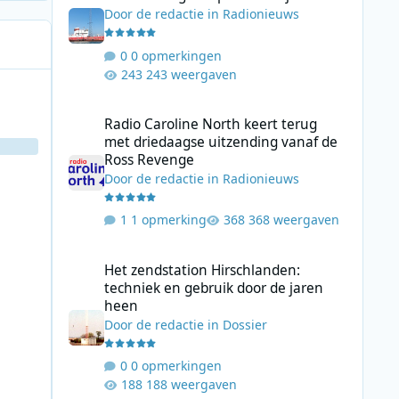
Door
de redactie
in
Radionieuws
0 opmerkingen
243 weergaven
Radio Caroline North keert terug met driedaagse uitzend
Radio Caroline North keert terug
met driedaagse uitzending vanaf de
Ross Revenge
Door
de redactie
in
Radionieuws
1 opmerking
368 weergaven
Het zendstation Hirschlanden: techniek en gebruik door 
Het zendstation Hirschlanden:
techniek en gebruik door de jaren
heen
Door
de redactie
in
Dossier
0 opmerkingen
188 weergaven