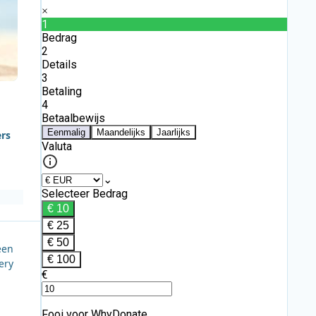
ers
een
ery