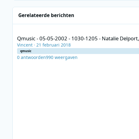
Gerelateerde berichten
Qmusic - 05-05-2002 - 1030-1205 - Natalie Delport, Bjorn Ve
Qmusic - 05-05-2002 - 1030-1205 - Natalie Delport
Vincent
·
21 februari 2018
qmusic
0
antwoorden
990
weergaven