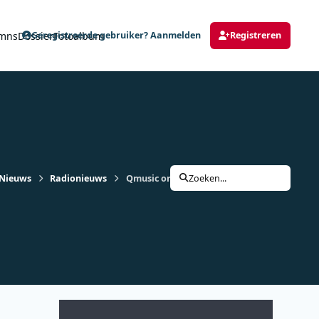
mns
Dossier
Fotoalbum
Geregistreerde gebruiker? Aanmelden
Registreren
Nieuws
Radionieuws
Qmusic organiseert zomerfeest op Texel met
Zoeken...