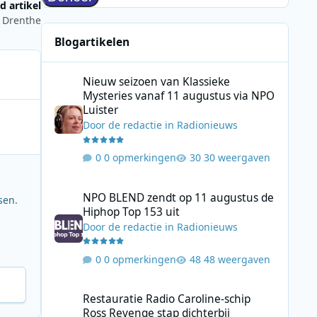
d artikel
 Drenthe
Blogartikelen
Nieuw seizoen van Klassieke Mysteries vanaf 11 augustus
Nieuw seizoen van Klassieke
Mysteries vanaf 11 augustus via NPO
Luister
Door
de redactie
in
Radionieuws
0 opmerkingen
30 weergaven
NPO BLEND zendt op 11 augustus de Hiphop Top 153 uit
NPO BLEND zendt op 11 augustus de
sen.
Hiphop Top 153 uit
Door
de redactie
in
Radionieuws
0 opmerkingen
48 weergaven
Restauratie Radio Caroline-schip Ross Revenge stap dicht
Restauratie Radio Caroline-schip
Ross Revenge stap dichterbij