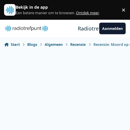
Spring naar bijdragen
Bekijk in de app
×
Sl
Een betere manier om te browsen.
Ontdek meer
.
Radiotrefpunt
Aanmelden
Start
Blogs
Algemeen
Recensie
Recensie: Moord op 