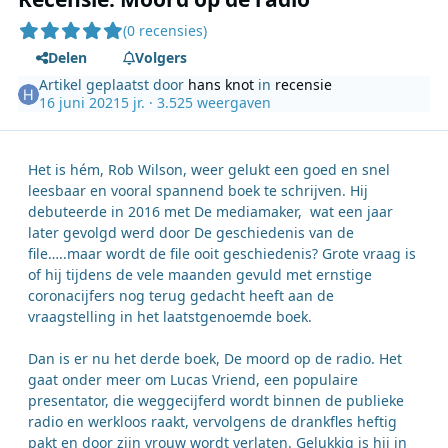
(0 recensies)
Delen
Volgers
Artikel geplaatst door
hans knot
in
recensie
16 juni 2021
5 jr.
· 3.525 weergaven
Het is hém, Rob Wilson, weer gelukt een goed en snel
leesbaar en vooral spannend boek te schrijven. Hij
debuteerde in 2016 met De mediamaker, wat een jaar
later gevolgd werd door De geschiedenis van de
file…..maar wordt de file ooit geschiedenis? Grote vraag is
of hij tijdens de vele maanden gevuld met ernstige
coronacijfers nog terug gedacht heeft aan de
vraagstelling in het laatstgenoemde boek.
Dan is er nu het derde boek, De moord op de radio. Het
gaat onder meer om Lucas Vriend, een populaire
presentator, die weggecijferd wordt binnen de publieke
radio en werkloos raakt, vervolgens de drankfles heftig
pakt en door zijn vrouw wordt verlaten. Gelukkig is hij in