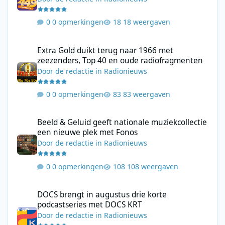
0 opmerkingen
18 weergaven
Extra Gold duikt terug naar 1966 met zeezenders, Top 40 en ou
Extra Gold duikt terug naar 1966 met
zeezenders, Top 40 en oude radiofragmenten
Door
de redactie
in
Radionieuws
0 opmerkingen
83 weergaven
Beeld & Geluid geeft nationale muziekcollectie een nieuwe plek
Beeld & Geluid geeft nationale muziekcollectie
een nieuwe plek met Fonos
Door
de redactie
in
Radionieuws
0 opmerkingen
108 weergaven
DOCS brengt in augustus drie korte podcastseries met DOCS KR
DOCS brengt in augustus drie korte
podcastseries met DOCS KRT
Door
de redactie
in
Radionieuws