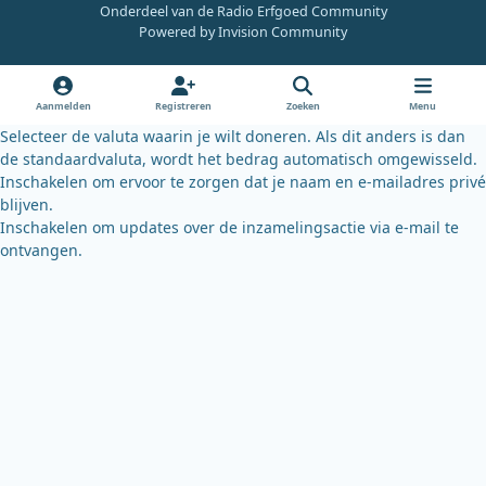
Onderdeel van de Radio Erfgoed Community
e
t
e
Powered by
Invision Community
b
u
s
o
b
k
o
e
y
Aanmelden
Registreren
Zoeken
Menu
k
Selecteer de valuta waarin je wilt doneren. Als dit anders is dan
de standaardvaluta, wordt het bedrag automatisch omgewisseld.
Inschakelen om ervoor te zorgen dat je naam en e-mailadres privé
blijven.
Inschakelen om updates over de inzamelingsactie via e-mail te
ontvangen.