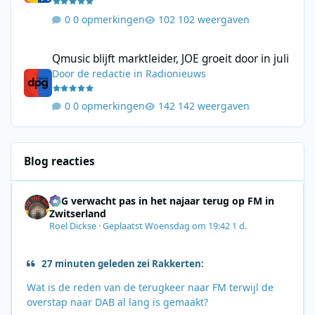
0 opmerkingen
102 weergaven
Qmusic blijft marktleider, JOE groeit door in juli
Qmusic blijft marktleider, JOE groeit door in juli
Door
de redactie
in
Radionieuws
0 opmerkingen
142 weergaven
Blog reacties
SRG verwacht pas in het najaar terug op FM in
Zwitserland
Roel Dickse
·
Geplaatst
Woensdag om 19:42
1 d.
27 minuten geleden zei Rakkerten:
Wat is de reden van de terugkeer naar FM terwijl de
overstap naar DAB al lang is gemaakt?