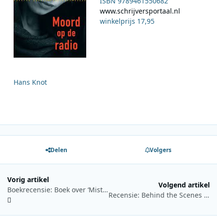
ISBN 9789461550682
www.schrijversportaal.nl
winkelprijs 17,95
Hans Knot
Delen
Volgers
Vorig artikel
Volgend artikel
Boekrecensie: Boek over ‘Mister Jingle’ laat zich maar lastig wegleggen
Recensie: Behind the Scenes at Radio Caroline (in the 1970’s)