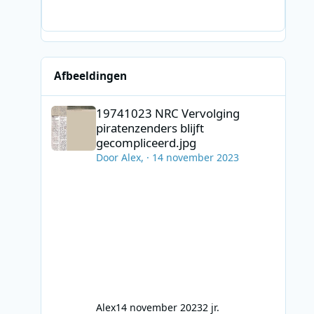
Afbeeldingen
19741023 NRC Vervolging piratenzenders blijft gecomplic
19741023 NRC Vervolging
piratenzenders blijft
gecompliceerd.jpg
Door
Alex
, ·
14 november 2023
Alex
14 november 2023
2 jr.