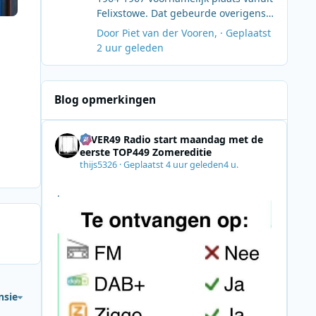
comeback in 1983 wil zelfs Tom
Felixstowe. Dat gebeurde overigens
Anderson niet herinnerd worden...
meestal door een Nederlands bedrijf
Door
Piet van der Vooren
, ·
Geplaatst
Henk Kruize
met een onder Nederlandse vlag
2 uur geleden
varende tender.
Blog opmerkingen
4EVER49 Radio start maandag met de
eerste TOP449 Zomereditie
thijs5326
·
Geplaatst
4 uur geleden
4 u.
.
nsie