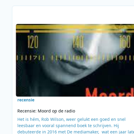
Berichten in deze blog
Lees meer over Recensie: Moord op de radio
recensie
Recensie: Moord op de radio
Het is hém, Rob Wilson, weer gelukt een goed en snel
leesbaar en vooral spannend boek te schrijven. Hij
debuteerde in 2016 met De mediamaker, wat een jaar lat