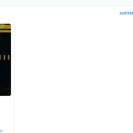
SORTER
er