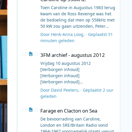
Toen Caroline in Augustus 1983 terug
kwam van de Ross Revenge was het
de bedoeling dat men op 558kHz met
50 kW zou gaan uitzenden, Peter
Chicago had echter problemen om dit
Door
Henk-Anna Loog
, ·
Geplaatst
51
te realiseren en werd het dus 963kHz.
minuten geleden
Maar nog voor dat Peter deze
3FM archief - augustus 2012
problemen had overwonnen was er
3FM archief - augustus 2012
Laser 558. Daarom had Caroline geen
problemen om de 558kHz in te
Vrijdag 10 augustus 2012
nemen, direct na de closedown van
[Verborgen inhoud]
Laser 558.
[Verborgen inhoud]
Ook het Caroline programma format
[Verborgen inhoud]
zou na de herstart gebaseerd zijn op
[Verborgen inhoud]
Door
David Peeters
, ·
Geplaatst
2 uur
"Oldies-Top 40", met Annie Chalis als
[Verborgen inhoud]
geleden
programmaleider, maar aan boord
[Verborgen inhoud]
Farage en Clacton on Sea
werd door o.a. Tom Anderson (die een
18.00-19.00 Ontbreekt
Farage en Clacton on Sea
gruwelijke hekel had aan Top-40
[Verborgen inhoud]
format) en Andy Archer iets heel
[Verborgen inhoud]
De bevoorrading van Caroline,
anders gedaan als dat Ronan
[Verborgen inhoud]
London en SRE/Britain Radio vond
O'Rahilly voor ogen had. Aan de
1964-1967 voornamelijk plaats vanuit