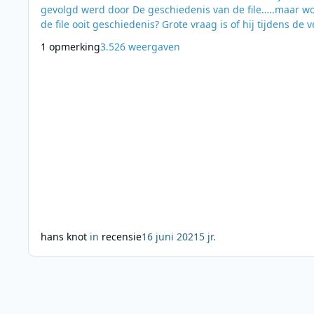
gevolgd werd door De geschiedenis van de file…..maar w
de file ooit geschiedenis? Grote vraag is of hij tijdens de v
maanden gevuld met ernstige coronacijfers nog terug
1 opmerking
3.526 weergaven
gedacht heeft aan de vraagstelling in het laatstgenoemd
boek. Dan is er nu het derde boek, De moord op de radio. Het
gaat onder meer om Lucas Vriend, een
hans knot
in
recensie
16 juni 2021
5 jr.