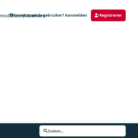
mns
Dossier
Fotoalbum
Geregistreerde gebruiker? Aanmelden
Registreren
Zoeken...