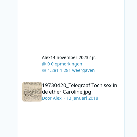
Alex
14 november 2023
2 jr.
0 opmerkingen
1.281 weergaven
19730420_Telegraaf Toch sex in de ether Caroline.jpg
19730420_Telegraaf Toch sex in
de ether Caroline.jpg
Door
Alex
, ·
13 januari 2018