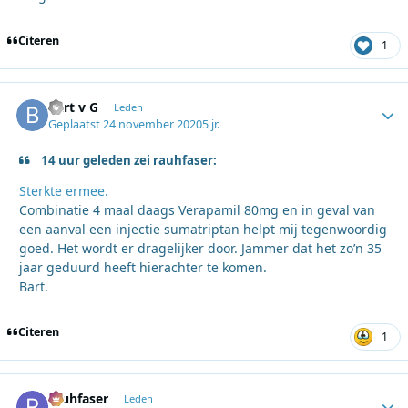
Citeren
1
Bart v G
Autho
Leden
Geplaatst
24 november 2020
5 jr.
14 uur geleden zei rauhfaser:
Sterkte ermee.
Combinatie 4 maal daags Verapamil 80mg en in geval van
een aanval een injectie sumatriptan helpt mij tegenwoordig
goed. Het wordt er dragelijker door. Jammer dat het zo’n 35
jaar geduurd heeft hierachter te komen.
Bart.
Citeren
1
rauhfaser
Autho
Leden