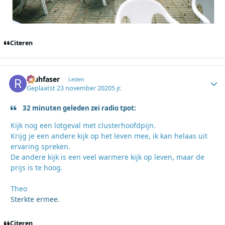
Citeren
rauhfaser
Autho
Leden
Geplaatst
23 november 2020
5 jr.
32 minuten geleden zei radio tpot:
Kijk nog een lotgeval met clusterhoofdpijn.
Krijg je een andere kijk op het leven mee, ik kan helaas uit
ervaring spreken.
De andere kijk is een veel warmere kijk op leven, maar de
prijs is te hoog.
Theo
Sterkte ermee.
Citeren