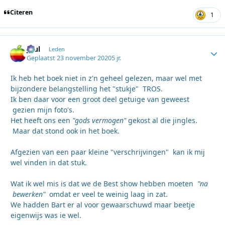
Citeren
1
Juul
Autho
Leden
Geplaatst
23 november 2020
5 jr.
Ik heb het boek niet in z'n geheel gelezen, maar wel met
bijzondere belangstelling het "stukje" TROS.
Ik ben daar voor een groot deel getuige van geweest
gezien mijn foto's.
Het heeft ons een
"gods vermogen"
gekost al die jingles.
Maar dat stond ook in het boek.
Afgezien van een paar kleine "verschrijvingen" kan ik mij
wel vinden in dat stuk.
Wat ik wel mis is dat we de Best show hebben moeten
"na
bewerken"
omdat er veel te weinig laag in zat.
We hadden Bart er al voor gewaarschuwd maar beetje
eigenwijs was ie wel.