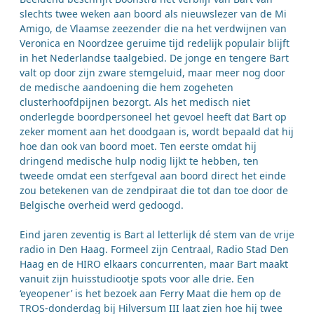
slechts twee weken aan boord als nieuwslezer van de Mi
Amigo, de Vlaamse zeezender die na het verdwijnen van
Veronica en Noordzee geruime tijd redelijk populair blijft
in het Nederlandse taalgebied. De jonge en tengere Bart
valt op door zijn zware stemgeluid, maar meer nog door
de medische aandoening die hem zogeheten
clusterhoofdpijnen bezorgt. Als het medisch niet
onderlegde boordpersoneel het gevoel heeft dat Bart op
zeker moment aan het doodgaan is, wordt bepaald dat hij
hoe dan ook van boord moet. Ten eerste omdat hij
dringend medische hulp nodig lijkt te hebben, ten
tweede omdat een sterfgeval aan boord direct het einde
zou betekenen van de zendpiraat die tot dan toe door de
Belgische overheid werd gedoogd.
Eind jaren zeventig is Bart al letterlijk dé stem van de vrije
radio in Den Haag. Formeel zijn Centraal, Radio Stad Den
Haag en de HIRO elkaars concurrenten, maar Bart maakt
vanuit zijn huisstudiootje spots voor alle drie. Een
‘eyeopener’ is het bezoek aan Ferry Maat die hem op de
TROS-donderdag bij Hilversum III laat zien hoe hij twee