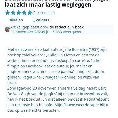
laat zich maar lastig wegleggen
(0 recensies)
Delen
Volgers
Artikel geplaatst door
de redactie
in
boek
23 november 2020
5 jr.
· 5.883 weergaven
Met een zware klap laat auteur Jelle Boonstra (1957) zijn
boek op tafel vallen: 1,2 kilo, 350 foto’s en een tot de
verbeelding sprekende levensloop én carrière. In het
filmpje op Facebook laat de auteur, journalist en
jinglekenner/-verzamelaar de pagina’s langs zijn duim
glijden. ‘Pageturner’, reageer ik online, bij wijze van
grap.
Zondagavond 23 november, anderhalve dag nadat ‘Bart!
De Van Gogh van de jingles’ bij mij in de brievenbus valt,
heb ik het boek uit. En niet alleen omdat ik Radiotrefpunt
een recensie heb beloofd. Mijn flauwe woordgrapje blijkt
dus op waarheid te berusten.