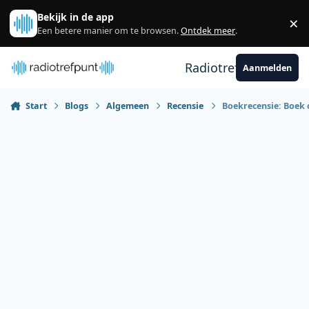
Spring naar bijdragen
Bekijk in de app
×
Sl
Een betere manier om te browsen.
Ontdek meer
.
Radiotrefpunt
Aanmelden
Start
Blogs
Algemeen
Recensie
Boekrecensie: Boek o