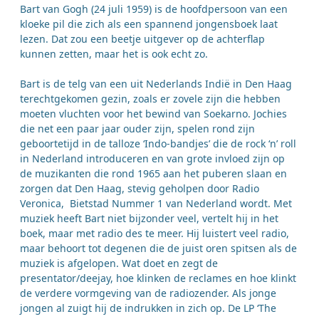
Bart van Gogh (24 juli 1959) is de hoofdpersoon van een
kloeke pil die zich als een spannend jongensboek laat
lezen. Dat zou een beetje uitgever op de achterflap
kunnen zetten, maar het is ook echt zo.
Bart is de telg van een uit Nederlands Indië in Den Haag
terechtgekomen gezin, zoals er zovele zijn die hebben
moeten vluchten voor het bewind van Soekarno. Jochies
die net een paar jaar ouder zijn, spelen rond zijn
geboortetijd in de talloze ‘Indo-bandjes’ die de rock ‘n’ roll
in Nederland introduceren en van grote invloed zijn op
de muzikanten die rond 1965 aan het puberen slaan en
zorgen dat Den Haag, stevig geholpen door Radio
Veronica, Bietstad Nummer 1 van Nederland wordt. Met
muziek heeft Bart niet bijzonder veel, vertelt hij in het
boek, maar met radio des te meer. Hij luistert veel radio,
maar behoort tot degenen die de juist oren spitsen als de
muziek is afgelopen. Wat doet en zegt de
presentator/deejay, hoe klinken de reclames en hoe klinkt
de verdere vormgeving van de radiozender. Als jonge
jongen al zuigt hij de indrukken in zich op. De LP ‘The