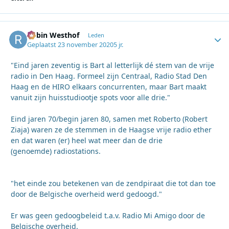
Robin Westhof
Autho
Leden
Geplaatst
23 november 2020
5 jr.
"Eind jaren zeventig is Bart al letterlijk dé stem van de vrije
radio in Den Haag. Formeel zijn Centraal, Radio Stad Den
Haag en de HIRO elkaars concurrenten, maar Bart maakt
vanuit zijn huisstudiootje spots voor alle drie."
Eind jaren 70/begin jaren 80, samen met Roberto (Robert
Ziaja) waren ze de stemmen in de Haagse vrije radio ether
en dat waren (er) heel wat meer dan de drie
(genoemde) radiostations.
"het einde zou betekenen van de zendpiraat die tot dan toe
door de Belgische overheid werd gedoogd."
Er was geen gedoogbeleid t.a.v. Radio Mi Amigo door de
Belgische overheid.