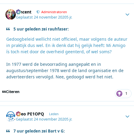
Vincent
Autho
Administratoren
Geplaatst
24 november 2020
5 jr.
5 uur geleden zei rauhfaser:
Gedoogbeleid wellicht niet officieel, maar volgens de auteur
in praktijk dus wel. En ik denk dat hij gelijk heeft: Mi Amigo
ís toch niet door de overheid geenterd, of wel soms?
In 1977 werd de bevoorrading aangepakt en in
augustus/september 1978 werd de land organisatie en de
adverteerders vervolgd. Nee, gedoogd werd het niet.
Citeren
1
Theo PE1OPQ
Autho
Leden
Geplaatst
24 november 2020
5 jr.
7 uur geleden zei Bart v G: