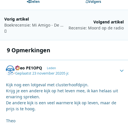
Delen
Volgers
Vorig artikel
Volgend artikel
Boekrecensie: Mi Amigo - De Vlaamse Tack van de zeezenders
Recensie: Moord op de radio
9 Opmerkingen
Theo PE1OPQ
Autho
Leden
Geplaatst
23 november 2020
5 jr.
Kijk nog een lotgeval met clusterhoofdpijn.
Krijg je een andere kijk op het leven mee, ik kan helaas uit
ervaring spreken.
De andere kijk is een veel warmere kijk op leven, maar de
prijs is te hoog.
Theo