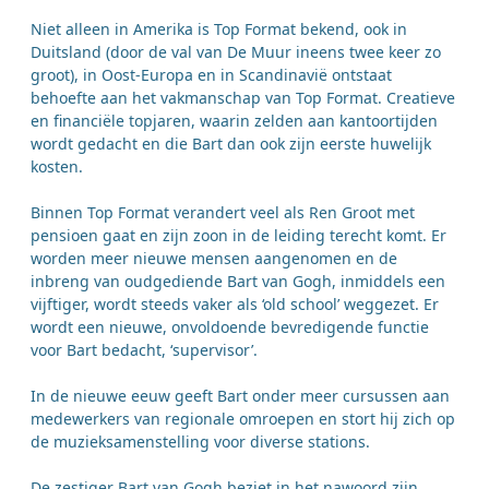
Niet alleen in Amerika is Top Format bekend, ook in
Duitsland (door de val van De Muur ineens twee keer zo
groot), in Oost-Europa en in Scandinavië ontstaat
behoefte aan het vakmanschap van Top Format. Creatieve
en financiële topjaren, waarin zelden aan kantoortijden
wordt gedacht en die Bart dan ook zijn eerste huwelijk
kosten.
Binnen Top Format verandert veel als Ren Groot met
pensioen gaat en zijn zoon in de leiding terecht komt. Er
worden meer nieuwe mensen aangenomen en de
inbreng van oudgediende Bart van Gogh, inmiddels een
vijftiger, wordt steeds vaker als ‘old school’ weggezet. Er
wordt een nieuwe, onvoldoende bevredigende functie
voor Bart bedacht, ‘supervisor’.
In de nieuwe eeuw geeft Bart onder meer cursussen aan
medewerkers van regionale omroepen en stort hij zich op
de muzieksamenstelling voor diverse stations.
De zestiger Bart van Gogh beziet in het nawoord zijn