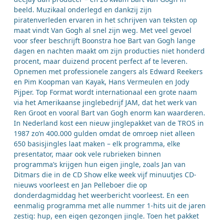
beeld. Muzikaal onderlegd en dankzij zijn
piratenverleden ervaren in het schrijven van teksten op
maat vindt Van Gogh al snel zijn weg. Met veel gevoel
voor sfeer beschrijft Boonstra hoe Bart van Gogh lange
dagen en nachten maakt om zijn producties niet honderd
procent, maar duizend procent perfect af te leveren.
Opnemen met professionele zangers als Edward Reekers
en Pim Koopman van Kayak, Hans Vermeulen en Jody
Pijper. Top Format wordt internationaal een grote naam
via het Amerikaanse jinglebedrijf JAM, dat het werk van
Ren Groot en vooral Bart van Gogh enorm kan waarderen.
In Nederland kost een nieuw jinglepakket van de TROS in
1987 zo’n 400.000 gulden omdat de omroep niet alleen
650 basisjingles laat maken – elk programma, elke
presentator, maar ook vele rubrieken binnen
programma’s krijgen hun eigen jingle, zoals Jan van
Ditmars die in de CD Show elke week vijf minuutjes CD-
nieuws voorleest en Jan Pelleboer die op
donderdagmiddag het weerbericht voorleest. En een
eenmalig programma met alle nummer 1-hits uit de jaren
zestig: hup, een eigen gezongen jingle. Toen het pakket