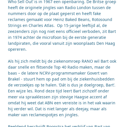
Who Sell Out’ is in 1967 een openbaring. De Britse groep
heeft de originele jingles van Radio London tussen de
nummers door op de plaat geperst en heeft fake
reclames gemaakt voor Heinz Baked Beans, Rotosound
Strings en Charles Atlas. Op 15-jarige leeftijd al, de
zeezenders zijn nog niet eens officieel verboden, zit Bart
in 1974 achter de microfoon bij de eerste generatie
landpiraten, die vooral vanuit zijn woonplaats Den Haag
opereren.
Als hij zich meldt bij de ziekenomroep RANO wil Bart ook
daar snelle en flitsende Top 40 Radio maken, maar de
baas – de latere NCRV-programmamaker Govert van
Brakel - stuurt hem op pad om bij de ziekenhuisbedden
de verzoekjes op te halen. ‘Dát is dus je doelgroep, Bart’.
Een wijze les. Rond deze tijd leert Bart zichzelf onder
meer via spraaklessen zijn stevige Haagse accent af
omdat hij weet dat ABN een vereiste is in het vak waarin
hij verder wil. Dat is niet langer als deejay, maar als
maker van reclamespotjes en jingles.
Beeldend beschrijft Boonstra het verblijf van Bart van