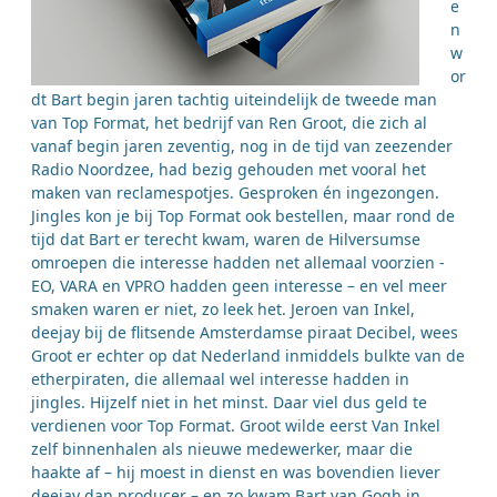
e
n
w
or
dt Bart begin jaren tachtig uiteindelijk de tweede man
van Top Format, het bedrijf van Ren Groot, die zich al
vanaf begin jaren zeventig, nog in de tijd van zeezender
Radio Noordzee, had bezig gehouden met vooral het
maken van reclamespotjes. Gesproken én ingezongen.
Jingles kon je bij Top Format ook bestellen, maar rond de
tijd dat Bart er terecht kwam, waren de Hilversumse
omroepen die interesse hadden net allemaal voorzien -
EO, VARA en VPRO hadden geen interesse – en vel meer
smaken waren er niet, zo leek het. Jeroen van Inkel,
deejay bij de flitsende Amsterdamse piraat Decibel, wees
Groot er echter op dat Nederland inmiddels bulkte van de
etherpiraten, die allemaal wel interesse hadden in
jingles. Hijzelf niet in het minst. Daar viel dus geld te
verdienen voor Top Format. Groot wilde eerst Van Inkel
zelf binnenhalen als nieuwe medewerker, maar die
haakte af – hij moest in dienst en was bovendien liever
deejay dan producer – en zo kwam Bart van Gogh in