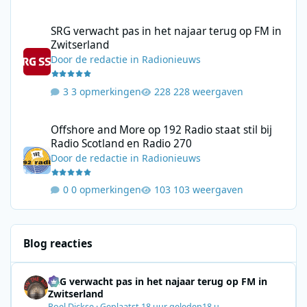
SRG verwacht pas in het najaar terug op FM in Zwitserland
SRG verwacht pas in het najaar terug op FM in
Zwitserland
Door
de redactie
in
Radionieuws
3 opmerkingen
228 weergaven
Offshore and More op 192 Radio staat stil bij Radio Scotland en
Offshore and More op 192 Radio staat stil bij
Radio Scotland en Radio 270
Door
de redactie
in
Radionieuws
0 opmerkingen
103 weergaven
Blog reacties
SRG verwacht pas in het najaar terug op FM in
Zwitserland
Roel Dickse
·
Geplaatst
18 uur geleden
18 u.