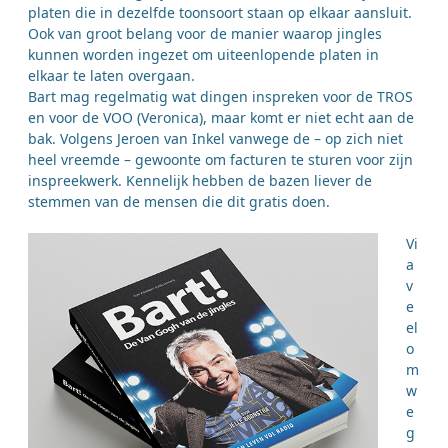
platen die in dezelfde toonsoort staan op elkaar aansluit.
Ook van groot belang voor de manier waarop jingles
kunnen worden ingezet om uiteenlopende platen in
elkaar te laten overgaan.
Bart mag regelmatig wat dingen inspreken voor de TROS
en voor de VOO (Veronica), maar komt er niet echt aan de
bak. Volgens Jeroen van Inkel vanwege de – op zich niet
heel vreemde – gewoonte om facturen te sturen voor zijn
inspreekwerk. Kennelijk hebben de bazen liever de
stemmen van de mensen die dit gratis doen.
Vi
a
v
e
el
o
m
w
e
g